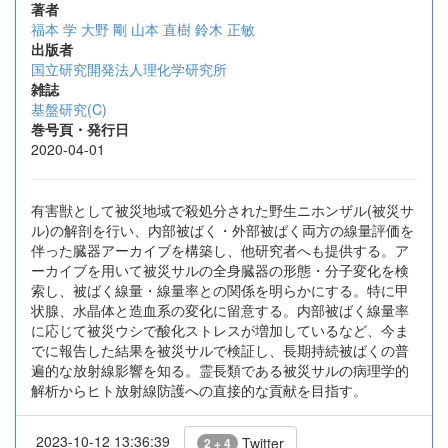
著者
福本 学
大野 剛
山本 直樹
鈴木 正敏
出版者
国立研究開発法人理化学研究所
雑誌
基盤研究(C)
巻号頁・発行日
2020-04-01
有害獣として被災地域で殺処分された野生ニホンザル(被災サ
ル)の解剖を行い、内部被ばく・外部被ばく両方の線量評価を
伴った臓器アーカイブを構築し、他研究者へも提供する。ア
ーカイブを用いて被災サルの全身臓器の形態・分子変化を検
索し、被ばく線量・線量率との関係を明らかにする。特に甲
状腺、水晶体と造血系の変化に留意する。内部被ばく線量率
に応じて被災ウシで酸化ストレスが増加しているなど、今ま
でに報告した結果を被災サルで検証し、長期持続被ばくの普
遍的な放射線影響を知る。霊長類である被災サルの病理学的
解析からヒト放射線防護への直接的な貢献を目指す。
2023-10-12 13:36:39
Twitter
2 + 4