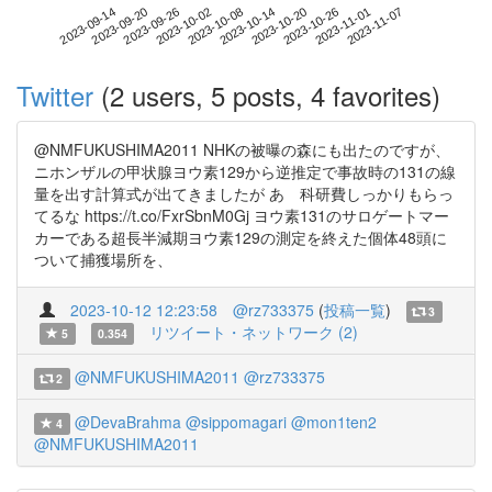
2023-11-01
2023-09-14
2023-10-02
2023-10-20
2023-11-07
2023-09-20
2023-10-08
2023-10-26
2023-09-26
2023-10-14
Twitter
(2 users, 5 posts, 4 favorites)
@NMFUKUSHIMA2011 NHKの被曝の森にも出たのですが、
ニホンザルの甲状腺ヨウ素129から逆推定で事故時の131の線
量を出す計算式が出てきましたが あ 科研費しっかりもらっ
てるな https://t.co/FxrSbnM0Gj ヨウ素131のサロゲートマー
カーである超長半減期ヨウ素129の測定を終えた個体48頭に
ついて捕獲場所を、
2023-10-12 12:23:58
@rz733375
(
投稿一覧
)
3
リツイート・ネットワーク (2)
5
0.354
@NMFUKUSHIMA2011
@rz733375
2
@DevaBrahma
@sippomagari
@mon1ten2
4
@NMFUKUSHIMA2011