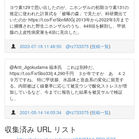
ヨウ素129で思い出したのが、ニホンザルの初期ヨウ素131の
推定に使われた計算式を「被曝の森」で見たが、科研費出て
いたのか https://t.co/FxrSbnM0Gj 2013年から2022年3月まで
に捕獲された野生ニホンザルのうち、449頭を解剖し、甲状
腺の上皮性病変巣を4頭に見出した。
2023-07-18 11:48:50
@rz733375
(
投稿一覧
)
@Anti_Jigokudama 福本氏 これは別枠だ。
https://t.co/FxrSbo33Ij 4,290千円 ３か年ですか あ ４２
９万ですね。 特に甲状腺、水晶体と造血系の変化に留意す
る。内部被ばく線量率に応じて被災ウシで酸化ストレスが増
加しているなど、今までに報告した結果を被災サルで検証
し、
2021-05-14 14:05:34
@rz733375
(
投稿一覧
)
収集済み URL リスト