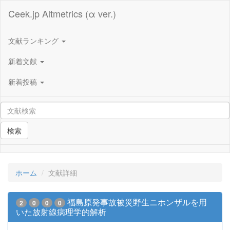
Ceek.jp Altmetrics (α ver.)
文献ランキング
新着文献
新着投稿
検索
ホーム
文献詳細
福島原発事故被災野生ニホンザルを用
2
0
0
0
いた放射線病理学的解析