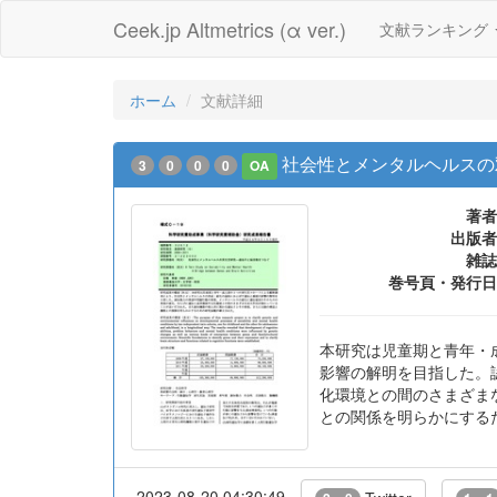
Ceek.jp Altmetrics (α ver.)
文献ランキング
ホーム
文献詳細
社会性とメンタルヘルスの
3
0
0
0
OA
著者
出版者
雑誌
巻号頁・発行日
本研究は児童期と青年・
影響の解明を目指した。
化環境との間のさまざま
との関係を明らかにする
2023-08-20 04:30:49