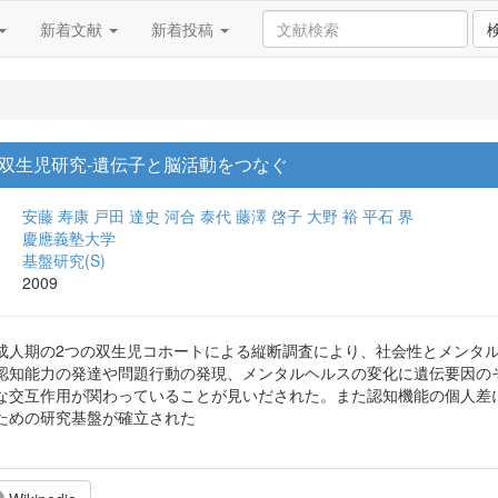
新着文献
新着投稿
双生児研究-遺伝子と脳活動をつなぐ
安藤 寿康
戸田 達史
河合 泰代
藤澤 啓子
大野 裕
平石 界
慶應義塾大学
基盤研究(S)
2009
成人期の2つの双生児コホートによる縦断調査により、社会性とメンタ
認知能力の発達や問題行動の発現、メンタルヘルスの変化に遺伝要因の
な交互作用が関わっていることが見いだされた。また認知機能の個人差
ための研究基盤が確立された