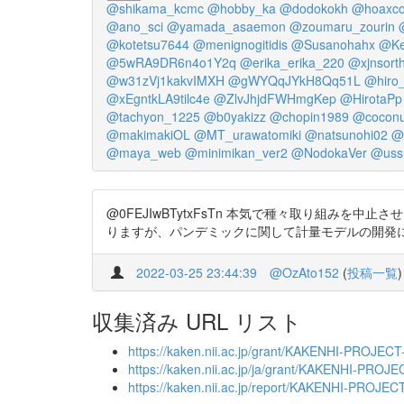
@shikama_kcmc
@hobby_ka
@dodokokh
@hoaxco
@ano_sci
@yamada_asaemon
@zoumaru_zourin
@kotetsu7644
@menignogitidis
@Susanohahx
@Ke
@5wRA9DR6n4o1Y2q
@erika_erika_220
@xjnsorth
@w31zVj1kakvIMXH
@gWYQqJYkH8Qq51L
@hiro_
@xEgntkLA9tilc4e
@ZlvJhjdFWHmgKep
@HirotaPp
@tachyon_1225
@b0yakizz
@chopin1989
@coconu
@makimakiOL
@MT_urawatomiki
@natsunohi02
@
@maya_web
@minimikan_ver2
@NodokaVer
@uss
@0FEJIwBTytxFsTn 本気で種々取り組
りますが、パンデミックに関して計量モデルの開発に携わら
2022-03-25 23:44:39
@OzAto152
(
投稿一覧
)
収集済み URL リスト
https://kaken.nii.ac.jp/grant/KAKENHI-PROJEC
https://kaken.nii.ac.jp/ja/grant/KAKENHI-PROJ
https://kaken.nii.ac.jp/report/KAKENHI-PROJE