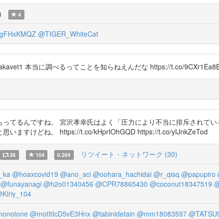
)
4
gFHxKMQZ
@TIGER_WhiteCat
_uzi @takavet1 本当に調べるってことを知らねえんだな https://t.co/9CXr1Ea8
らってるんですね。 宮沢孝幸氏はよく「圧力により不当に排斥されてい
ttps://t.co/kHprIOhGQD https://t.co/yIJnkZeTod
リツイート・ネットワーク (30)
26
104
0.284
_ka
@hoaxcovid19
@ano_sci
@oohara_hachidai
@r_qisq
@papupiro
@funayanagi
@h2o01340456
@CPR78865430
@coconut18347519
@
Kiriy_104
monotone
@motItIcD5vE3Hnx
@tabinidetain
@mm18083597
@TATSU9