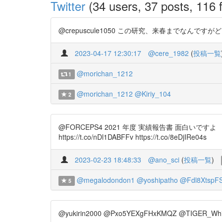
Twitter
(34 users, 37 posts, 116 f
@crepuscule1050 この研究、来春までなんですがどうされ
2023-04-17 12:30:17
@cere_1982
(
投稿一覧
@morichan_1212
1
@morichan_1212
@Kiriy_104
2
@FORCEPS4 2021 年度 実績報告書 面白
https://t.co/nDl1DABFFv https://t.co/8eDjIRe04s
2023-02-23 18:48:33
@ano_sci
(
投稿一覧
)
@megalodondon1
@yoshipatho
@Fdl8Xtsp
5
@yukirin2000 @Pxo5YEXgFHxKMQZ @TIGER_W