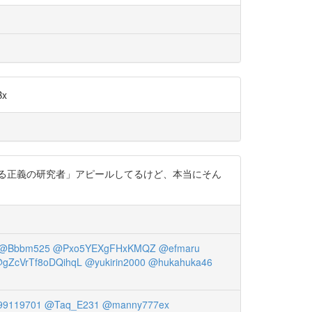
Bx
る正義の研究者」アピールしてるけど、本当にそん
@Bbbm525
@Pxo5YEXgFHxKMQZ
@efmaru
gZcVrTf8oDQihqL
@yukirin2000
@hukahuka46
9119701
@Taq_E231
@manny777ex