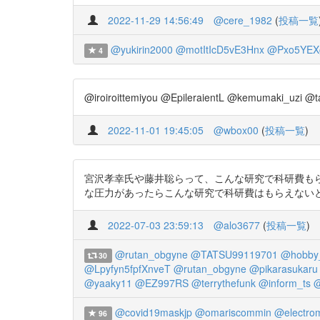
2022-11-29 14:56:49
@cere_1982
(
投稿一覧
@yukirin2000
@motItIcD5vE3Hnx
@Pxo5YEX
4
@iroiroittemiyou @EpileraientL @kemumaki
2022-11-01 19:45:05
@wbox00
(
投稿一覧
)
宮沢孝幸氏や藤井聡らって、こんな研究で科研費も
な圧力があったらこんな研究で科研費はもらえないと思いますけどね。 h
2022-07-03 23:59:13
@alo3677
(
投稿一覧
)
@rutan_obgyne
@TATSU99119701
@hobby
30
@Lpyfyn5fpfXnveT
@rutan_obgyne
@pikarasukaru
@yaaky11
@EZ997RS
@terrythefunk
@inform_ts
@
@covid19maskjp
@omariscommin
@electro
96