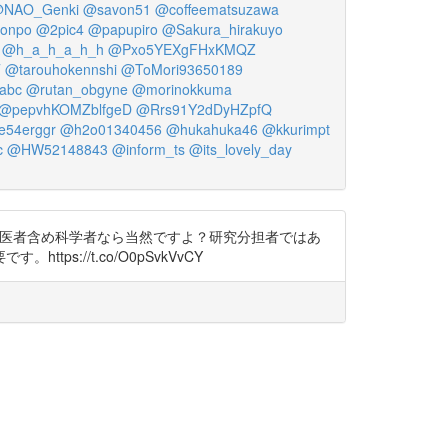
NAO_Genki
@savon51
@coffeematsuzawa
honpo
@2pic4
@papupiro
@Sakura_hirakuyo
@h_a_h_a_h_h
@Pxo5YEXgFHxKMQZ
T
@tarouhokennshi
@ToMori93650189
abc
@rutan_obgyne
@morinokkuma
@pepvhKOMZblfgeD
@Rrs91Y2dDyHZpfQ
54erggr
@h2o01340456
@hukahuka46
@kkurimpt
c
@HW52148843
@inform_ts
@its_lovely_day
るのは医者含め科学者なら当然ですよ？研究分担者ではあ
//t.co/O0pSvkVvCY