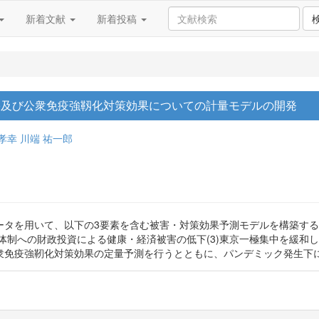
新着文献
新着投稿
害及び公衆免疫強靱化対策効果についての計量モデルの開発
孝幸
川端 祐一郎
タを用いて、以下の3要素を含む被害・対策効果予測モデルを構築する。
健体制への財政投資による健康・経済被害の低下(3)東京一極集中を緩
衆免疫強靭化対策効果の定量予測を行うとともに、パンデミック発生下