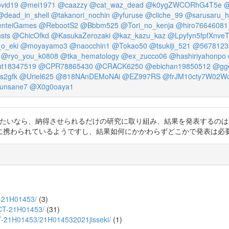
vid19
@mei1971
@caazzy
@cat_waz_dead
@k0ygZWCORhG4T5e
@
@dead_in_shell
@takanori_nochin
@yfuruse
@cliche_99
@sarusaru_
nteiGames
@RebootS2
@Bbbm525
@Tori_no_kenja
@hiro76646081
sts
@ChicOfkd
@KasukaZerozaki
@kaz_kazu_kaz
@Lpyfyn5fpfXnve
o_eki
@moyayamo3
@naocchin1
@Tokao50
@tsukiji_521
@5678123
@ryo_you_k0808
@tka_hematology
@ex_zucco06
@hashiriyahonpo
t18347519
@CPR78865430
@CRACK6250
@ebichan19850512
@gge
s2gfk
@Uriel625
@818NAnDEMoNAi
@EZ997RS
@frJM10cty7W02W
unsane7
@X0g0oaya1
みを中止させたいなら、納得させられるだけの研究に取り組み、結果を発表す
れているようですし、結果如何にかかわらずどこかで発表は必要です。https:
T-21H01453/
(3)
ECT-21H01453/
(31)
CT-21H01453/21H014532021jisseki/
(1)