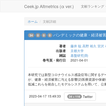
Ceek.jp Altmetrics (α ver.)
文献ランキング
ホーム
文献詳細
パンデミックの健康・経済被
34
0
0
0
著者
藤井 聡
高野 裕久
宮沢 
出版者
京都大学
雑誌
基盤研究(B)
巻号頁・発行日
2021-04-01
本研究では新型コロナウイルス感染症等に関するデー
が、健康・経済被害に与える影響(2)医療資源や保
低減これらを統合したモデルシステムを用いて、公
2023-04-17 15:49:33
Twitter
34 + 116