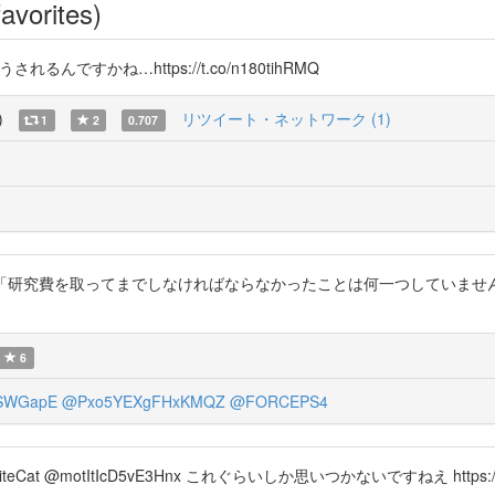
avorites)
るんですかね…https://t.co/n180tihRMQ
)
リツイート・ネットワーク (1)
1
2
0.707
いですよ 「研究費を取ってまでしなければならなかったことは何一つしてい
6
FSWGapE
@Pxo5YEXgFHxKMQZ
@FORCEPS4
hiteCat @motItIcD5vE3Hnx これぐらいしか思いつかないですねえ https://t