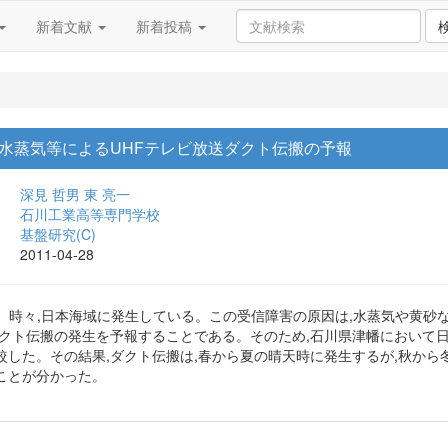
新着文献
新着投稿
水蒸気等によるUHFテレビ放送ダクト伝搬の予報
深見 哲男
東 亮一
石川工業高等専門学校
基盤研究(C)
2011-04-28
が、時々,日本海域に発生している。この受信障害の原因は,水蒸気や黄
ダクト伝搬の発生を予報することである。そのため,石川県津幡において日
較した。その結果,ダクト伝搬は,春から夏の晴天時に発生するが,秋か
ことが分かった。