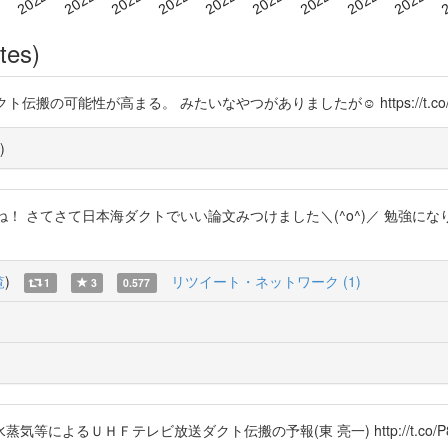
tes)
伝搬の可能性が高まる。 みたいなやつがありましたが☺️ https://t.co/Y
)
!! いい天気やね！ さてさて日本海ダクトでいい論文みつけました＼(^o^)／ 勉
覧
)
リツイート・ネットワーク (1)
1
3
0.577
るＵＨＦテレビ放送ダクト伝搬の予報(東 亮一) http://t.co/P80n