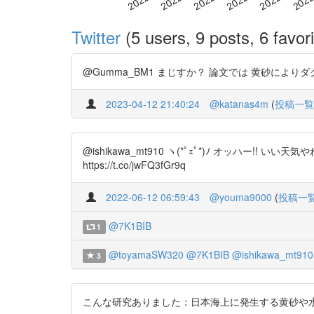
Twitter
(5 users, 9 posts, 6 favori
@Gumma_BM1 まじすか？ 論文では 黄砂によりダクト
2023-04-12 21:40:24
@katanas4m
(
投稿一覧
@ishikawa_mt910 ヽ(*ﾟｪﾟ*)ﾉ オッハー
https://t.co/jwFQ3fGr9q
2022-06-12 06:59:43
@youma9000
(
投稿一
@7K1BIB
1
@toyamaSW320
@7K1BIB
@ishikawa_mt910
3
こんな研究ありました：日本海上に発生する黄砂や水蒸気等によ