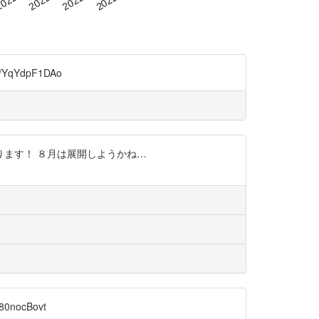
qYdpF1DAo
強になります！ ８月は展開しようかね…
ocBovt