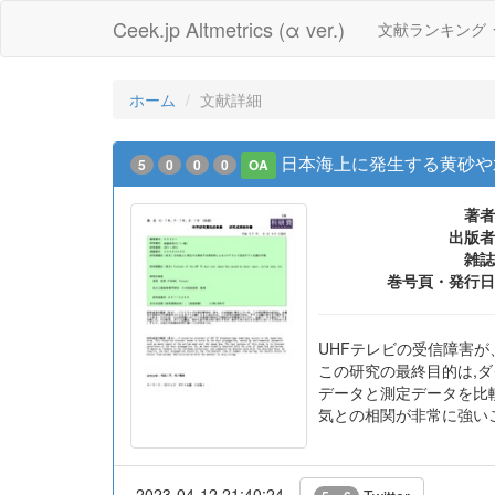
Ceek.jp Altmetrics (α ver.)
文献ランキング
ホーム
文献詳細
日本海上に発生する黄砂や
5
0
0
0
OA
著者
出版者
雑誌
巻号頁・発行日
UHFテレビの受信障害
この研究の最終目的は,
データと測定データを比
気との相関が非常に強い
2023-04-12 21:40:24