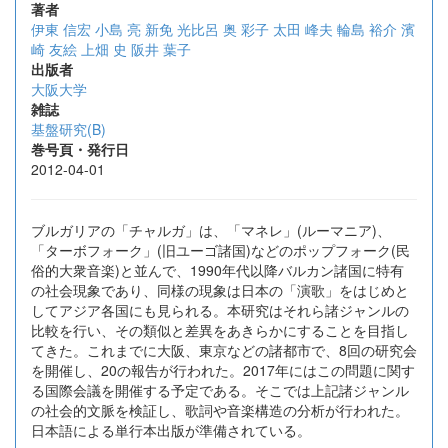
著者
伊東 信宏
小島 亮
新免 光比呂
奥 彩子
太田 峰夫
輪島 裕介
濱
崎 友絵
上畑 史
阪井 葉子
出版者
大阪大学
雑誌
基盤研究(B)
巻号頁・発行日
2012-04-01
ブルガリアの「チャルガ」は、「マネレ」(ルーマニア)、
「ターボフォーク」(旧ユーゴ諸国)などのポップフォーク(民
俗的大衆音楽)と並んで、1990年代以降バルカン諸国に特有
の社会現象であり、同様の現象は日本の「演歌」をはじめと
してアジア各国にも見られる。本研究はそれら諸ジャンルの
比較を行い、その類似と差異をあきらかにすることを目指し
てきた。これまでに大阪、東京などの諸都市で、8回の研究会
を開催し、20の報告が行われた。2017年にはこの問題に関す
る国際会議を開催する予定である。そこでは上記諸ジャンル
の社会的文脈を検証し、歌詞や音楽構造の分析が行われた。
日本語による単行本出版が準備されている。