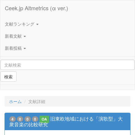
Ceek.jp Altmetrics (α ver.)
文献ランキング
新着文献
新着投稿
検索
ホーム
文献詳細
旧東欧地域における「演歌型」大
4
0
0
0
OA
衆音楽の比較研究