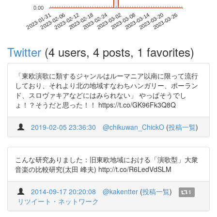
0.00
2023-03-20
2023-01-31
2023-02-18
2023-03-08
2023-03-26
2023-02-06
2023-02-24
2023-03-14
2023-02-12
2023-03-02
Twitter
(4 users, 4 posts, 1 favorites)
「東欧演歌に類するジャンルはルーマニア以南に限って流行
しており、それより北の地域すなわちハンガリー、ポーラン
ド、スロヴァキアなどにはみられない」 やっぱそうでし
ょ！？そうだと思った！！ https://t.co/GK96Fk3Q8Q
2019-02-05 23:36:30
@chikuwan_ChickO
(
投稿一覧
)
こんな研究ありました：旧東欧地域における「演歌型」大衆
音楽の比較研究(太田 峰夫) http://t.co/R6LedVdSLM
2014-09-17 20:20:08
@kakentter
(
投稿一覧
)
1
リツイート・ネットワーク