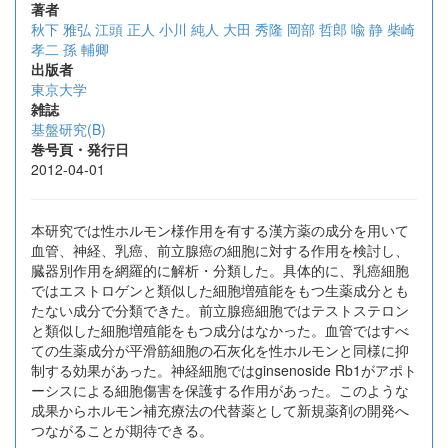
著者
秋下 雅弘
江頭 正人
小川 純人
大田 秀隆
岡部 哲郎
喩 静
柴崎
孝二
孫 輔卿
出版者
東京大学
雑誌
基盤研究(B)
巻号頁・発行日
2012-04-01
本研究では性ホルモン様作用を有する漢方薬の成分を用いて
血管、神経、乳癌、前立腺癌の細胞に対する作用を検討し、
臓器別作用を網羅的に解析・分類した。具体的に、乳癌細胞
ではエストロゲンと類似した細胞増殖能をもつ生薬成分とも
たない成分で分類できた。前立腺癌細胞ではテストステロン
と類似した細胞増殖能をもつ成分はなかった。血管ではすべ
ての生薬成分が平滑筋細胞の石灰化を性ホルモンと同様に抑
制する効果があった。神経細胞ではginsenoside Rb1がアポト
ーシスによる細胞傷害を保護する作用があった。このような
成果からホルモン補充療法の代替薬として新規薬剤の開発へ
つながることが期待できる。