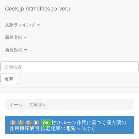
Ceek.jp Altmetrics (α ver.)
文献ランキング
新着文献
新着投稿
検索
ホーム
文献詳細
性ホルモン作用に基づく漢方薬の
2
0
0
0
OA
作用機序解明:抗老化薬の開発へ向けて