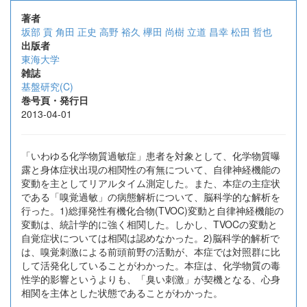
著者
坂部 貢
角田 正史
高野 裕久
欅田 尚樹
立道 昌幸
松田 哲也
出版者
東海大学
雑誌
基盤研究(C)
巻号頁・発行日
2013-04-01
「いわゆる化学物質過敏症」患者を対象として、化学物質曝
露と身体症状出現の相関性の有無について、自律神経機能の
変動を主としてリアルタイム測定した。また、本症の主症状
である「嗅覚過敏」の病態解析について、脳科学的な解析を
行った。1)総揮発性有機化合物(TVOC)変動と自律神経機能の
変動は、統計学的に強く相関した。しかし、TVOCの変動と
自覚症状については相関は認めなかった。2)脳科学的解析で
は、嗅覚刺激による前頭前野の活動が、本症では対照群に比
して活発化していることがわかった。本症は、化学物質の毒
性学的影響というよりも、「臭い刺激」が契機となる、心身
相関を主体とした状態であることがわかった。