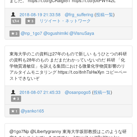
ました。 https://t.co/gCRalgll5T https://t.co/j0itPWY42L
2018-08-19 21:33:58
@frg_suffering
(
投稿一覧
)
リツイート・ネットワーク
4
3
@np_1go7
@ogushimiki
@VisnuSaya
3
東海大学のこの資料は27年のもので新しい もうひとつの科研
の資料も28年のもの まだまだわかっていないのだ 科研 「化
学物質過敏症」を訴える集団における微量化学物質影響のリ
アルタイムモニタリング https://t.co/8nhTsHwXyn コピーペー
ストできないぞ
2018-08-07 21:45:33
@osanpogo5
(
投稿一覧
)
3
@yanko165
1
@1go7Np @Libertygranny 東海大学坂部教授はこのような研