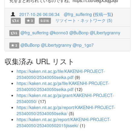
究をまとめられているのですね。https://t.co/0BgX3qgJqo
2017-10-26 06:06:34
@frg_suffering
(
投稿一覧
)
リツイート・ネットワーク (5)
4
3
0.516
@frg_suffering
@konno3
@BuBonp
@Libertygranny
5
@BuBonp
@Libertygranny
@np_1go7
3
収集済み URL リスト
https://kaken.nii.ac.jp/file/KAKENHI-PROJECT-
25340050/25340050seika.pdf
(9)
https://kaken.nii.ac.jp/ja/file/KAKENHI-PROJECT-
25340050/25340050seika.pdf
(12)
https://kaken.nii.ac.jp/ja/grant/KAKENHI-PROJECT-
25340050/
(17)
https://kaken.nii.ac.jp/ja/report/KAKENHI-PROJECT-
25340050/25340050seika/
(5)
https://kaken.nii.ac.jp/report/KAKENHI-PROJECT-
25340050/253400502015jisseki/
(1)