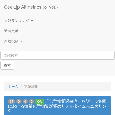
Ceek.jp Altmetrics (α ver.)
文献ランキング
新着文献
新着投稿
検索
ホーム
文献詳細
「化学物質過敏症」を訴える集団
37
0
0
0
OA
における微量化学物質影響のリアルタイムモニタリン
グ