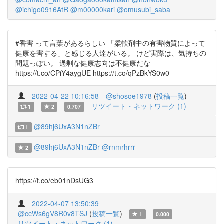
@ichigo0916AtR
@m00000kari
@omusubi_saba
#香害 って言葉があるらしい 「柔軟剤中の有害物質によって
健康を害する」と感じる人達がいる。 けど実際は、気持ちの
問題っぽい。 過剰な健康志向は不健康だな
https://t.co/CPiY4aygUE https://t.co/qPzBkYS0w0
2022-04-22 10:16:58
@shosoe1978
(
投稿一覧
)
リツイート・ネットワーク (1)
1
2
0.707
@89hj6UxA3N1nZBr
1
@89hj6UxA3N1nZBr
@rnmrhrrr
2
https://t.co/eb01nDsUG3
2022-04-07 13:50:39
@ccWs6gV8R0v8TSJ
(
投稿一覧
)
1
0.000
リツイート・ネットワーク (1)