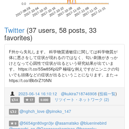
0.0
2017-11-15
2017-09-28
2017-10-16
2017-11-03
2017-11-21
2017-10-04
2017-10-22
2017-11-09
2017-10-10
2017-10-28
Twitter
(37 users, 58 posts, 33
favorites)
F外から失礼します。 科学物質過敏症に関しては科学物質が
体に悪さをして症状が現れるのではなく、匂い刺激がきっか
けとなって心因性で症状が出るという研究結果が出ていま
す。 https://t.co/5Sw85KpI2P 極端な例えですがニンニクの匂
いでも頭痛などの症状が出るということになります。また→
https://t.co/iBb5rZ70NN
2023-06-14 16:10:12
@kukira718746908
(
投稿一覧
)
リツイート・ネットワーク (2)
4
17
0.000
@nghch_love
@pinoko_147
2
@5654gn80vgn3jv
@asamatsko
@blueninebird
9
@comachi_an
@Gaogaoookamisan
@honwoku