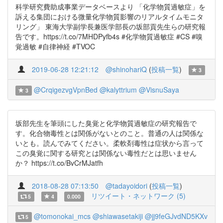
科学研究費助成事業データベースより 「化学物質過敏症」を
訴える集団における微量化学物質影響のリアルタイムモニタ
リング」 東海大学副学長兼医学部長の坂部貢先生らの研究報
告です。https://t.co/7MHDPyfb4s #化学物質過敏症 #CS #嗅
覚過敏 #自律神経 #TVOC
2019-06-28 12:21:12
@shinohariQ
(
投稿一覧
)
3
@CrqigezvgVpnBed
@kalyttrium
@VisnuSaya
3
坂部先生を筆頭にした臭覚と化学物質過敏症の研究報告で
す。化合物毒性とは関係がないとのこと。普通の人は関係な
いとも。読んでみてください。柔軟剤毒性は症状から言って
この臭覚に関する研究とは関係ない毒性だとは思いません
か？ https://t.co/BvCrMJatfh
2018-08-28 07:13:50
@tadayoidori
(
投稿一覧
)
リツイート・ネットワーク (5)
5
4
0.000
@tomonokai_mcs
@shiawasetakiji
@jj9feGJvdND5KXv
5