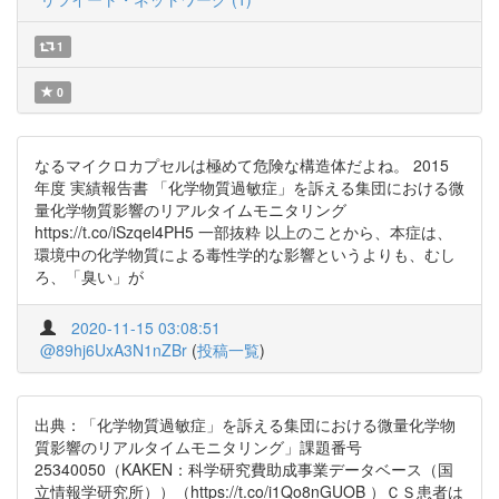
1
0
なるマイクロカプセルは極めて危険な構造体だよね。 2015
年度 実績報告書 「化学物質過敏症」を訴える集団における微
量化学物質影響のリアルタイムモニタリング
https://t.co/iSzqel4PH5 一部抜粋 以上のことから、本症は、
環境中の化学物質による毒性学的な影響というよりも、むし
ろ、「臭い」が
2020-11-15 03:08:51
@89hj6UxA3N1nZBr
(
投稿一覧
)
出典：「化学物質過敏症」を訴える集団における微量化学物
質影響のリアルタイムモニタリング」課題番号
25340050（KAKEN：科学研究費助成事業データベース（国
立情報学研究所））（https://t.co/i1Qo8nGUOB ）ＣＳ患者は