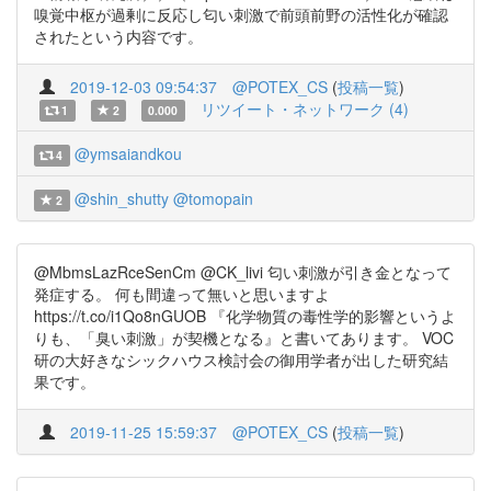
嗅覚中枢が過剰に反応し匂い刺激で前頭前野の活性化が確認
されたという内容です。
2019-12-03 09:54:37
@POTEX_CS
(
投稿一覧
)
リツイート・ネットワーク (4)
1
2
0.000
@ymsaiandkou
4
@shin_shutty
@tomopain
2
@MbmsLazRceSenCm @CK_livi 匂い刺激が引き金となって
発症する。 何も間違って無いと思いますよ
https://t.co/i1Qo8nGUOB 『化学物質の毒性学的影響というよ
りも、「臭い刺激」が契機となる』と書いてあります。 VOC
研の大好きなシックハウス検討会の御用学者が出した研究結
果です。
2019-11-25 15:59:37
@POTEX_CS
(
投稿一覧
)