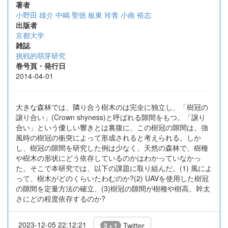
著者
小野田 雄介
中嶋 聖徳
板東 玲青
小南 裕志
出版者
京都大学
雑誌
挑戦的萌芽研究
巻号頁・発行日
2014-04-01
大きな森林では、隣り合う樹木のは完全に独立し、「樹冠の
譲り合い」(Crown shyness)と呼ばれる隙間をもつ。「譲り
合い」という優しい響きとは裏腹に、この樹冠の隙間は、強
風時の樹冠の衝突によって形成されると考えられる。しか
し、樹冠の隙間を研究した例は少なく、天然の森林で、樹種
や樹木の形状にどう依存しているのかはわかっていなかっ
た。そこで本研究では、以下の課題に取り組んだ。(1) 風によ
って、樹木がどのくらいたわむのか?(2) UAVを使用した樹冠
の隙間を定量方法の確立、(3)樹冠の隙間が樹種や樹高、幹太
さにどの程度依存するのか?
2023-12-05 22:12:21
Twitter
3 + 1