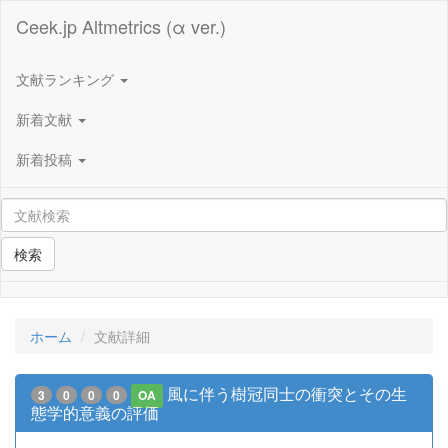
Ceek.jp Altmetrics (α ver.)
文献ランキング
新着文献
新着投稿
検索
ホーム
文献詳細
風に伴う樹冠同士の衝突とその生
3
0
0
0
OA
態学的意義の評価