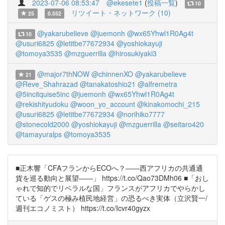
2023-07-06 08:53:47
@ekesete1
(
投稿一覧
)
10
リツイート・ネットワーク (10)
25
0.552
@yakarubelieve
@juemonh
@wx65Yhwl1R0Ag4t
10
@usuri6825
@letitbe77672934
@yoshiokayuji
@tomoya3535
@mzguerrilla
@hirosukiyaki3
@major7thNOW
@chinnenXO
@yakarubelieve
21
@Reve_Shahrazad
@tanakatoshio21
@alfremetra
@5incitquise5inc
@juemonh
@wx65Yhwl1R0Ag4t
@rekishityudoku
@woon_yo_account
@kinakomochi_215
@usuri6825
@letitbe77672934
@norihiko7777
@stonecold2000
@yoshiokayuji
@mzguerrilla
@seitaro420
@tamayuralps
@tomoya3535
■正木響「CFAフランからECOへ？――西アフリカの共通通
貨を巡る動向と展望――」 https://t.co/Qao73DMh06 ■「おし
ゃれで知的でリベラルな国」フランスがアフリカでやらかし
ている「ゲスの極み植民地経営」の恐るべき実体（立沢賢一/
週刊エコノミスト） https://t.co/Icvr40gyzx