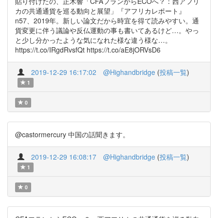
貼り付けたの、正木響「CFAフランからECOへ？：西アフリ
カの共通通貨を巡る動向と展望」『アフリカレポート』
n57、2019年。新しい論文だから時宜を得て読みやすい。通
貨変更に伴う議論や反仏運動の事も書いてあるけど…。やっ
と少し分かったような気になれた様な違う様な…。
https://t.co/IRgdRvsfQt https://t.co/aE8jORVsD6
2019-12-29 16:17:02
@Highandbridge
(
投稿一覧
)
1
0
@castormercury 中国の話聞きます。
2019-12-29 16:08:17
@Highandbridge
(
投稿一覧
)
1
0