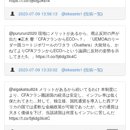
https://t.co/5j6dg3kEf4
2023-07-09 13:56:13
@ekesete1
(
投稿一覧
)
@pururun2020 現地にメリットがあるから、廃止反対の声が
出た ■正木 響「CFAフランからECOへ？」 「UEMOAのリー
ダー国コートジボワールのワタラ（Ouattara）大統領も、か
ねてよりCFAフランからECOへという論調に反対の姿勢を示
してきた5。」https://t.co/5j6dg3lc4C
2023-07-09 13:33:02
@ekesete1
(
投稿一覧
)
@aigakatsu824 メリットがあるから続いてるわけ 本制度に
より、CFAフラン圏諸国の経済は安定し、インフレ率は低く
保たれてきた…対して、独立後、国民通貨を導入した西アフ
リカの国では柔軟な金融政策が可能であったが、その通貨は
大きく価値を下げ、当該諸国は何度もインフレに苦しんだ
https://t.co/5j6dg3lc4C