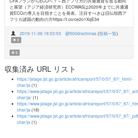
CFAフランからECOへ？～西アフリカの共通通貨を巡る動向
と展望（アジア経済研究所）ECOWASは2020年までに共通通
貨ECOの導入を目指すことを発表。注目すべきは旧仏領西ア
フリカ諸国の動向の方https://t.co/ce2o1XqE34
2019-11-06 18:53:53
@500drachmas
(
投稿一覧
)
2
0
収集済み URL リスト
https://jstage.jst.go.jp/article/africareport/57/0/57_87/_html/-
char/ja
(1)
https://www.jstage.jst.go.jp/article/africareport/57/0/57_87/_arti
char/ja/
(1)
https://www.jstage.jst.go.jp/article/africareport/57/0/57_87/_htm
char/ja
(18)
https://www.jstage.jst.go.jp/article/africareport/57/0/57_87/_pdf
char/ja
(1)