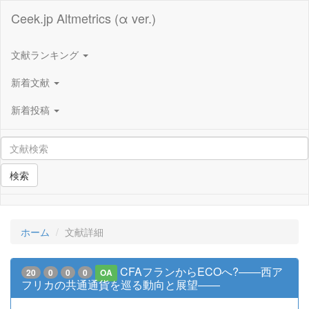
Ceek.jp Altmetrics (α ver.)
文献ランキング
新着文献
新着投稿
検索
ホーム
文献詳細
CFAフランからECOへ?――西ア
20
0
0
0
OA
フリカの共通通貨を巡る動向と展望――