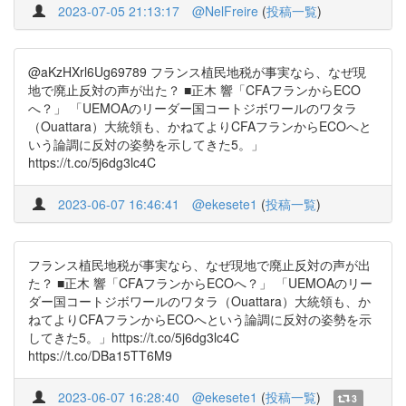
2023-07-05 21:13:17
@NelFreire
(
投稿一覧
)
@aKzHXrl6Ug69789 フランス植民地税が事実なら、なぜ現
地で廃止反対の声が出た？ ■正木 響「CFAフランからECO
へ？」 「UEMOAのリーダー国コートジボワールのワタラ
（Ouattara）大統領も、かねてよりCFAフランからECOへと
いう論調に反対の姿勢を示してきた5。」
https://t.co/5j6dg3lc4C
2023-06-07 16:46:41
@ekesete1
(
投稿一覧
)
フランス植民地税が事実なら、なぜ現地で廃止反対の声が出
た？ ■正木 響「CFAフランからECOへ？」 「UEMOAのリー
ダー国コートジボワールのワタラ（Ouattara）大統領も、か
ねてよりCFAフランからECOへという論調に反対の姿勢を示
してきた5。」https://t.co/5j6dg3lc4C
https://t.co/DBa15TT6M9
2023-06-07 16:28:40
@ekesete1
(
投稿一覧
)
3