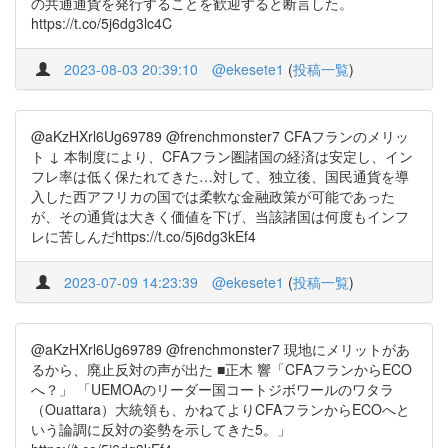
の共通通貨を発行することを歓迎すると断言した。
https://t.co/5j6dg3lc4C
2023-08-03 20:39:10
@ekesete1
(
投稿一覧
)
@aKzHXrl6Ug69789 @frenchmonster7 CFAフランのメリッ
ト ↓ 本制度により、CFAフラン圏諸国の経済は安定し、イン
フレ率は低く保たれてきた…対して、独立後、国民通貨を導
入した西アフリカの国では柔軟な金融政策が可能であった
が、その通貨は大きく価値を下げ、当該諸国は何度もインフ
レに苦しんだhttps://t.co/5j6dg3kEf4
2023-07-09 14:23:39
@ekesete1
(
投稿一覧
)
@aKzHXrl6Ug69789 @frenchmonster7 現地にメリットがあ
るから、廃止反対の声が出た ■正木 響「CFAフランからECO
へ？」 「UEMOAのリーダー国コートジボワールのワタラ
（Ouattara）大統領も、かねてよりCFAフランからECOへと
いう論調に反対の姿勢を示してきた5。」