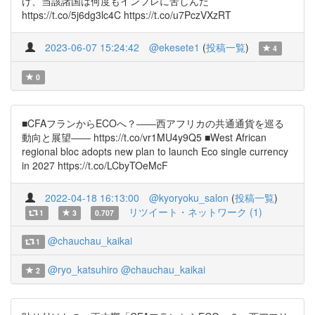
げ、当該諸国は何度もインフレに苦しんだ
https://t.co/5j6dg3lc4C https://t.co/u7PczVXzRT
2023-06-07 15:24:42
@ekesete1
(
投稿一覧
)
4
0
■CFAフランからECOへ？――西アフリカの共通通貨を巡る
動向と展望―― https://t.co/vr1MU4y9Q5 ■West African
regional bloc adopts new plan to launch Eco single currency
in 2027 https://t.co/LCbyTOeMcF
2022-04-18 16:13:00
@kyoryoku_salon
(
投稿一覧
)
リツイート・ネットワーク (1)
1
3
0.707
@chauchau_kaikai
1
@ryo_katsuhiro
@chauchau_kaikai
2