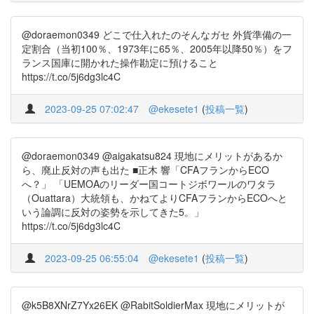
@doraemon0349 どこで仕入れたのそんなガセ 外貨準備の一
定割合（当初100％、1973年に65％、2005年以降50％）をフ
ランス国庫に開かれた操作勘定に預けること
https://t.co/5j6dg3lc4C
2023-09-25 07:02:47
@ekesete1
(
投稿一覧
)
@doraemon0349 @aigakatsu824 現地にメリットがあるか
ら、廃止反対の声も出た ■正木 響「CFAフランからECO
へ？」 「UEMOAのリーダー国コートジボワールのワタラ
（Ouattara）大統領も、かねてよりCFAフランからECOへと
いう論調に反対の姿勢を示してきた5。」
https://t.co/5j6dg3lc4C
2023-09-25 06:55:04
@ekesete1
(
投稿一覧
)
@k5B8XNrZ7Yx26EK @RabitSoldierMax 現地にメリットが