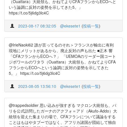
（Ouattara）大統領も、かねてよりCFAフランからECOへと
いう論調に反対の姿勢を示してきた5。」
https://t.co/5j6dg3lc4C
2023-08-17 08:32:05
@ekesete1
(
投稿一覧
)
@IrieNaoki62 誰が言ってるのそれ＞フランスが輸出に有利
現地にメリットがあるから、廃止反対の声も出た ■正木 響
「CFAフランからECOへ？」 「UEMOAのリーダー国コート
ジボワールのワタラ（Ouattara）大統領も、かねてよりCFA
フランからECOへという論調に反対の姿勢を示してきた
5。」 https://t.co/5j6dg3lc4C
2023-08-05 13:56:10
@ekesete1
(
投稿一覧
)
@trappedsoldier 思い込みが強すぎる マクロン大統領も、パ
リを公式訪問したガーナのアクフォ＝アド（Akufo-Addo）大
統領を迎えた集まりの場で、CFAフランについて議論をする
ことはもはやタブーではなく、アフリカ諸国が団結して独自