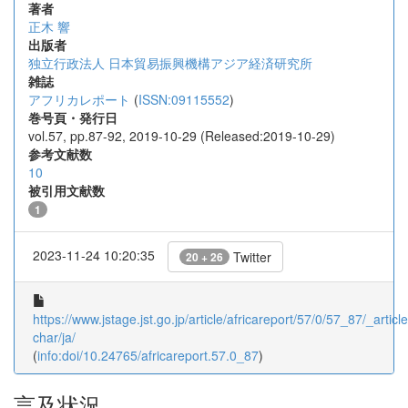
著者
正木 響
出版者
独立行政法人 日本貿易振興機構アジア経済研究所
雑誌
アフリカレポート
(
ISSN:09115552
)
巻号頁・発行日
vol.57, pp.87-92, 2019-10-29 (Released:2019-10-29)
参考文献数
10
被引用文献数
1
2023-11-24 10:20:35
Twitter
20 + 26
https://www.jstage.jst.go.jp/article/africareport/57/0/57_87/_article
char/ja/
(
info:doi/10.24765/africareport.57.0_87
)
言及状況