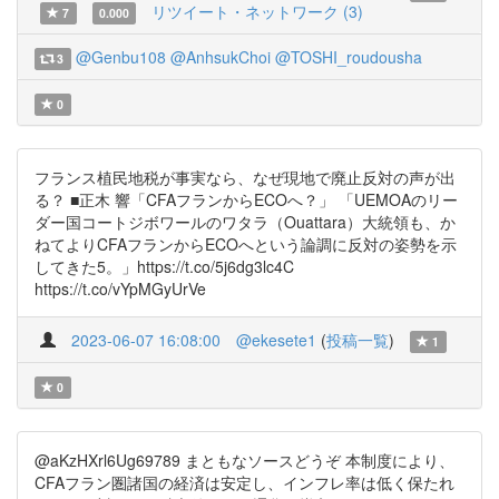
リツイート・ネットワーク (3)
7
0.000
@Genbu108
@AnhsukChoi
@TOSHI_roudousha
3
0
フランス植民地税が事実なら、なぜ現地で廃止反対の声が出
る？ ■正木 響「CFAフランからECOへ？」 「UEMOAのリー
ダー国コートジボワールのワタラ（Ouattara）大統領も、か
ねてよりCFAフランからECOへという論調に反対の姿勢を示
してきた5。」https://t.co/5j6dg3lc4C
https://t.co/vYpMGyUrVe
2023-06-07 16:08:00
@ekesete1
(
投稿一覧
)
1
0
@aKzHXrl6Ug69789 まともなソースどうぞ 本制度により、
CFAフラン圏諸国の経済は安定し、インフレ率は低く保たれ