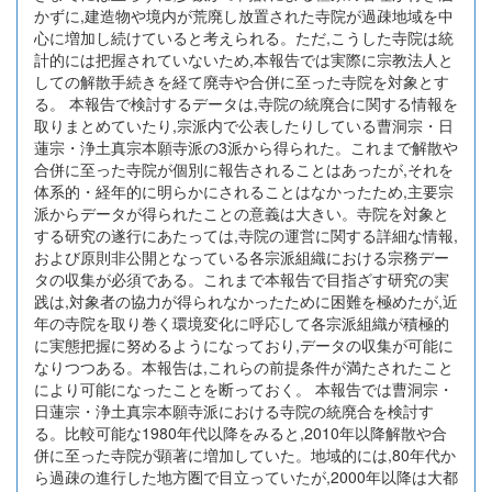
かずに,建造物や境内が荒廃し放置された寺院が過疎地域を中
心に増加し続けていると考えられる。ただ,こうした寺院は統
計的には把握されていないため,本報告では実際に宗教法人と
しての解散手続きを経て廃寺や合併に至った寺院を対象とす
る。 本報告で検討するデータは,寺院の統廃合に関する情報を
取りまとめていたり,宗派内で公表したりしている曹洞宗・日
蓮宗・浄土真宗本願寺派の3派から得られた。これまで解散や
合併に至った寺院が個別に報告されることはあったが,それを
体系的・経年的に明らかにされることはなかったため,主要宗
派からデータが得られたことの意義は大きい。寺院を対象と
する研究の遂行にあたっては,寺院の運営に関する詳細な情報,
および原則非公開となっている各宗派組織における宗務デー
タの収集が必須である。これまで本報告で目指ざす研究の実
践は,対象者の協力が得られなかったために困難を極めたが,近
年の寺院を取り巻く環境変化に呼応して各宗派組織が積極的
に実態把握に努めるようになっており,データの収集が可能に
なりつつある。本報告は,これらの前提条件が満たされたこと
により可能になったことを断っておく。 本報告では曹洞宗・
日蓮宗・浄土真宗本願寺派における寺院の統廃合を検討す
る。比較可能な1980年代以降をみると,2010年以降解散や合
併に至った寺院が顕著に増加していた。地域的には,80年代か
ら過疎の進行した地方圏で目立っていたが,2000年以降は大都