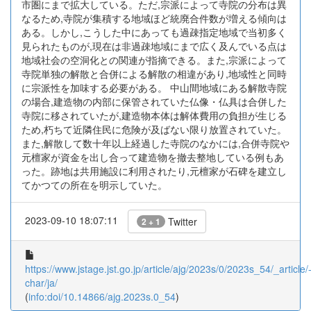
市圏にまで拡大している。ただ,宗派によって寺院の分布は異
なるため,寺院が集積する地域ほど統廃合件数が増える傾向は
ある。しかし,こうした中にあっても過疎指定地域で当初多く
見られたものが,現在は非過疎地域にまで広く及んでいる点は
地域社会の空洞化との関連が指摘できる。また,宗派によって
寺院単独の解散と合併による解散の相違があり,地域性と同時
に宗派性を加味する必要がある。 中山間地域にある解散寺院
の場合,建造物の内部に保管されていた仏像・仏具は合併した
寺院に移されていたが,建造物本体は解体費用の負担が生じる
ため,朽ちて近隣住民に危険が及ばない限り放置されていた。
また,解散して数十年以上経過した寺院のなかには,合併寺院や
元檀家が資金を出し合って建造物を撤去整地している例もあ
った。跡地は共用施設に利用されたり,元檀家が石碑を建立し
てかつての所在を明示していた。
2023-09-10 18:07:11
Twitter
2 + 1
https://www.jstage.jst.go.jp/article/ajg/2023s/0/2023s_54/_article/
char/ja/
(
info:doi/10.14866/ajg.2023s.0_54
)