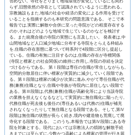
否めない。寺社をとりまく地域環境が変化しているにも関わ
らず,旧態依然の存在として認識されているように思われる。
宗教施設もまた,地域の社会や経済の変化による作用を受けて
いることを指摘するのも本研究の問題意識である。 そこで本
報告では,実際に解散や合併に至った寺院がどの程度存在する
のか,それはどのような地域で生じているのかなどを検討す
る。また統廃合後の寺院の実態にも言及したい。 発表者は,中
山間地域など人口減少地域に分布する寺院をとらえる枠組み
を,住職の存在形態に基づいて時系列で4段階に区分し提起し
ている。住職の有無に注目するのは,住職の存在が寺檀関係
(寺院と檀家との社会関係)の維持に作用し,寺院の存続を決定
づけるからである。 第Ⅰ段階は専任の住職が常住しながらも,
空間的分散居住に伴い檀家が実質的に減少していく段階であ
る。第Ⅱ段階は檀家の減少が次第に進み,やがて専任住職が代
務(兼務)住職となり,住職や寺族が寺院内に居住しない段階で
ある。第Ⅲ段階は,代務(兼務)住職が高齢化等により当該寺院
の業務を担えなくなるなどして実質的に無住職化に陥ったり,
代務住職が死去後も後任の(専任あるいは代務の)住職が補充
されなくなったりして無住職となる段階である。そして,第Ⅳ
段階は無住職の状態が長らく続き,境内や建造物も荒廃して廃
寺化する段階である。 このうち,本報告では第Ⅳ段階にある寺
院を対象とする。現代においては宗教法人の煩雑な解散手続
きまでには至らずに,少数かつ高齢による檀家の管理が行き届