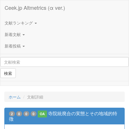
Ceek.jp Altmetrics (α ver.)
文献ランキング
新着文献
新着投稿
検索
ホーム
文献詳細
寺院統廃合の実態とその地域的特
2
0
0
0
OA
徴