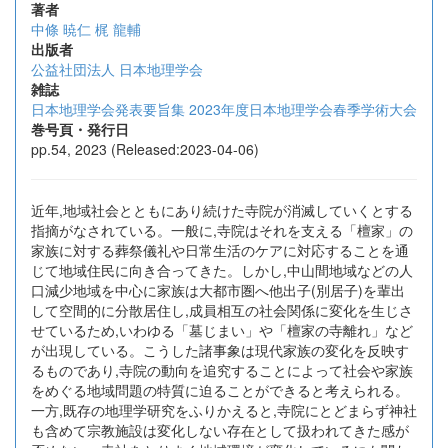
著者
中條 暁仁
梶 龍輔
出版者
公益社団法人 日本地理学会
雑誌
日本地理学会発表要旨集 2023年度日本地理学会春季学術大会
巻号頁・発行日
pp.54, 2023 (Released:2023-04-06)
近年,地域社会とともにあり続けた寺院が消滅していくとする
指摘がなされている。一般に,寺院はそれを支える「檀家」の
家族に対する葬祭儀礼や日常生活のケアに対応することを通
じて地域住民に向き合ってきた。しかし,中山間地域などの人
口減少地域を中心に家族は大都市圏へ他出子(別居子)を輩出
して空間的に分散居住し,成員相互の社会関係に変化を生じさ
せているため,いわゆる「墓じまい」や「檀家の寺離れ」など
が出現している。こうした諸事象は現代家族の変化を反映す
るものであり,寺院の動向を追究することによって社会や家族
をめぐる地域問題の特質に迫ることができると考えられる。
一方,既存の地理学研究をふりかえると,寺院にとどまらず神社
も含めて宗教施設は変化しない存在として扱われてきた感が