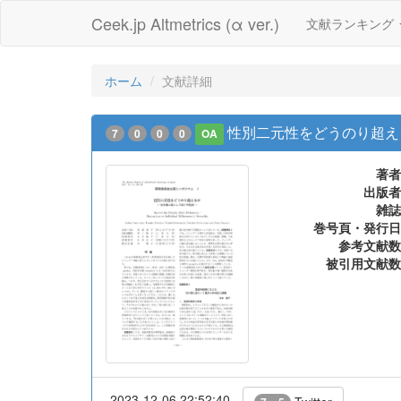
Ceek.jp Altmetrics (α ver.)
文献ランキング
ホーム
文献詳細
性別二元性をどうのり超え
7
0
0
0
OA
著者
出版者
雑誌
巻号頁・発行日
参考文献数
被引用文献数
2023-12-06 22:52:40