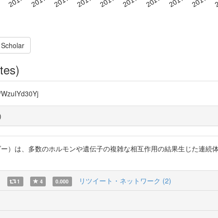
 Scholar
tes)
WzuIYd30Yj
)
otジェンダー）は、多数のホルモンや遺伝子の複雑な相互作用の結果生じた連
)
リツイート・ネットワーク (2)
1
4
0.000