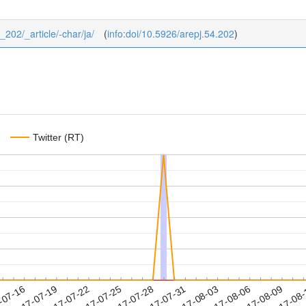
4_202/_article/-char/ja/
(
info:doi/10.5926/arepj.54.202
)
Twitter (RT)
2017-08-06
2017-08-09
2017-08
-07-16
2
2017-07-19
2017-07-22
2017-07-25
2017-07-28
2017-07-31
2017-08-03