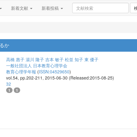
新着文献
新着投稿
るか
高橋 惠子
湯川 隆子
吉本 敏子
松並 知子
東 優子
一般社団法人 日本教育心理学会
教育心理学年報
(
ISSN:04529650
)
vol.54, pp.202-211, 2015-06-30 (Released:2015-08-25)
32
1
1