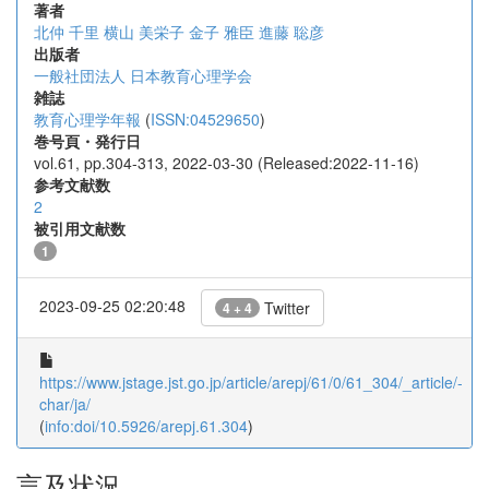
著者
北仲 千里
横山 美栄子
金子 雅臣
進藤 聡彦
出版者
一般社団法人 日本教育心理学会
雑誌
教育心理学年報
(
ISSN:04529650
)
巻号頁・発行日
vol.61, pp.304-313, 2022-03-30 (Released:2022-11-16)
参考文献数
2
被引用文献数
1
2023-09-25 02:20:48
Twitter
4 + 4
https://www.jstage.jst.go.jp/article/arepj/61/0/61_304/_article/-
char/ja/
(
info:doi/10.5926/arepj.61.304
)
言及状況