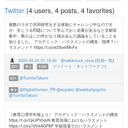
Twitter
(4 users, 4 posts, 4 favorites)
複数のラボで共同研究をする体制にチャレンジ中なのです
が、生じうる問題について学んでおく必要があるなと文献収
集中。教心はこの件かなり踏み込んだ議論をしていることを
知りました。 アカデミック・ハラスメントの構造：指導？ハ
ラスメント？ https://t.co/e2SoetMnFs
2023-09-25 01:18:40
@nakamura_chuo
(
投稿一覧
)
リツイート・ネットワーク (1)
1
6
0.500
@TomitaTakuro
1
@DigitalHuman_PR
@acpsbiz
@wakka0psycho
4
@TomitaTakuro
（教育心理学年報より） アカデミック・ハラスメントの構造
https://t.co/Q4JPVIxjvN 教育現場におけるハラスメント
https://t.co/y7dV4AGP8P 学校現場でのハラスメント