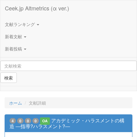
Ceek.jp Altmetrics (α ver.)
文献ランキング
新着文献
新着投稿
検索
ホーム
文献詳細
アカデミック・ハラスメントの構
4
0
0
0
OA
造 ―指導?ハラスメント?―