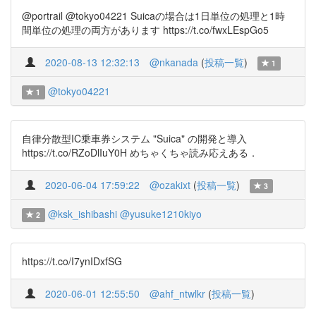
@portrail @tokyo04221 Suicaの場合は1日単位の処理と1時
間単位の処理の両方があります https://t.co/fwxLEspGo5
2020-08-13 12:32:13
@nkanada
(
投稿一覧
)
1
@tokyo04221
1
自律分散型IC乗車券システム "Suica" の開発と導入
https://t.co/RZoDlIuY0H めちゃくちゃ読み応えある．
2020-06-04 17:59:22
@ozakixt
(
投稿一覧
)
3
@ksk_ishibashi
@yusuke1210kiyo
2
https://t.co/I7ynIDxfSG
2020-06-01 12:55:50
@ahf_ntwlkr
(
投稿一覧
)