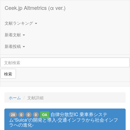
Ceek.jp Altmetrics (α ver.)
文献ランキング
新着文献
新着投稿
検索
ホーム
文献詳細
自律分散型IC 乗車券システ
28
0
0
0
OA
ム“Suica”の開発と導入-交通インフラから社会インフ
ラへの進化-