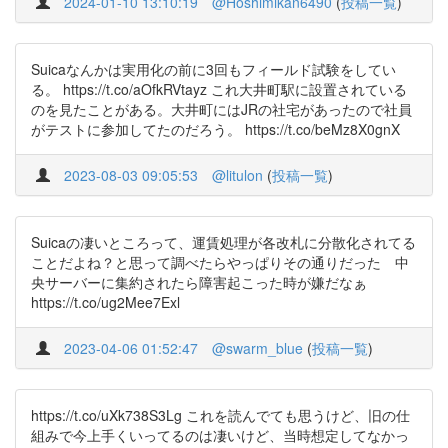
2024-01-10 13:10:19
@Hoshimikan6490
(
投稿一覧
)
Suicaなんかは実用化の前に3回もフィールド試験をしてい
る。 https://t.co/aOfkRVtayz これ大井町駅に設置されている
のを見たことがある。大井町にはJRの社宅があったので社員
がテストに参加してたのだろう。 https://t.co/beMz8X0gnX
2023-08-03 09:05:53
@litulon
(
投稿一覧
)
Suicaの凄いところって、運賃処理が各改札に分散化されてる
ことだよね？と思って調べたらやっぱりその通りだった 中
央サーバーに集約されたら障害起こった時が嫌だなぁ
https://t.co/ug2Mee7Exl
2023-04-06 01:52:47
@swarm_blue
(
投稿一覧
)
https://t.co/uXk738S3Lg これを読んでても思うけど、旧の仕
組みで今上手くいってるのは凄いけど、当時想定してなかっ