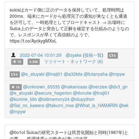
suicaはカード側に正のデータを保持していて、処理時間は
200ms、端末にカードから処理完了の通知が来なくとも通過
を許可して、一時処理としてブロードキャスト → 出場時に
Suica上のデータと突合して正解を確定する仕組みのようなの
で、レスポンスが早くて高信頼のようで、
https://t.co/AyckygMXoL
2022-07-04 10:01:29
@zyake
(
投稿一覧
)
6
リツイート・ネットワーク (6)
18
0.306
@e_atuyaki
@inaji01
@a32kita
@futanyaha
@mpyw
6
@unknown_65535
@nakanoaas
@nerziee
@dv3_gn
16
@e_atuyaki
@secure_hagerion
@donutw
@inaji01
@kurone_kito
@oldmemory24
@otupython
@Sai_no_kawara
@takumi_mas
@What_is_HAMARIN
@wk
@mpyw
@0o1oI Suicaの研究スタートは民営化開始と同時(1987年)と
の事…。処理速度への執念が凄いです笑