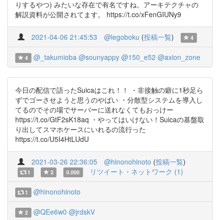
りするやつ) みたいな存在で有名ですね。アーキテクチャの
解説資料が公開されてます。 https://t.co/xFenGIUNy9
2021-04-06 21:45:53
@legoboku
(
投稿一覧
)
4
@_takumioba
@sounyappy
@150_e52
@axion_zone
4
今日の配信で語ったSuicaはこれ！！ ・非接触の癖に1秒足ら
ずでゴーさせようと思うのやばい ・分散型システムを導入し
てるのでその場でサーバーに送れなくてもおっけー
https://t.co/GtF2sK18aq ・やってはいけない！Suicaの基盤取
り出してスマホケースにいれるの流行った
https://t.co/U5I4HtLUdU
2021-03-26 22:36:05
@hinonohinoto
(
投稿一覧
)
リツイート・ネットワーク (1)
1
2
0.000
@hinonohinoto
1
@QEe6w0
@jrdskV
2