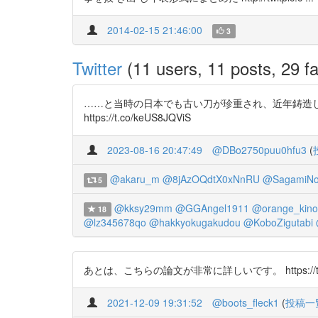
2014-02-15 21:46:00
3
Twitter
(11 users, 11 posts, 29 fa
……と当時の日本でも古い刀が珍重され、近年鋳造したよ
https://t.co/keUS8JQViS
2023-08-16 20:47:49
@DBo2750puu0hfu3
(
@akaru_m
@8jAzOQdtX0xNnRU
@SagamiNor
5
@kksy29mm
@GGAngel1911
@orange_kino
18
@lz345678qo
@hakkyokugakudou
@KoboZigutabi
あとは、こちらの論文が非常に詳しいです。 https:
2021-12-09 19:31:52
@boots_fleck1
(
投稿一