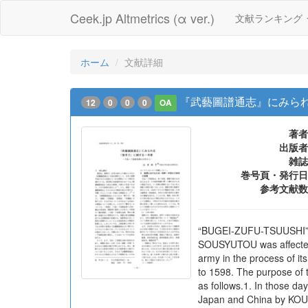
Ceek.jp Altmetrics (α ver.)
文献ランキング
ホーム
文献詳細
『武藝圖譜通志』にみら
12
0
0
0
OA
著者
出版者
雑誌
巻号頁・発行日
参考文献数
“BUGEI-ZUFU-TSUUSHI” (
SOUSYUTOU was affected 
army in the process of it
to 1598. The purpose of
as follows.1. In those d
Japan and China by KO