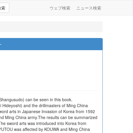
検索
ウェブ検索
ニュース検索
―
angusudo) can be seen in this book.
ideyoshi) and the drillmasters of Ming China
a sword arts in Japanese Invasion of Korea from 1592
 and Ming China army.The results can be summarized
The sword arts was introduced into Korea from
YUTOU was affected by KOUWA and Ming China