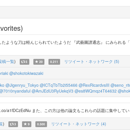
vorites)
うな刀は軽んじられていたようだ 『武藝圖譜通志』 にみられる「隻 手 刀
投稿一覧
)
リツイート・ネットワーク (5)
5
20
0.211
iaki
@shokotokiwazaki
ko
@Jigenryu_Tokyo
@ICTqTbTb2i55466
@RexRicardvsIII
@seno_ri
@7010nyandaful
@AmJEdU3RyUekqV3
@es8WQmqz4T64632
@shok
//t.co/a1fDCzEdNu また、この方は他の論文もこれらの話題に集
覧
)
リツイート・ネットワーク (4)
3
9
0.500