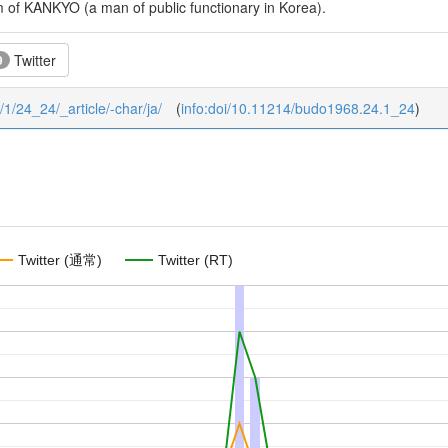
of KANKYO (a man of public functionary in Korea).
Twitter
9
/1/24_24/_article/-char/ja/
(
info:doi/10.11214/budo1968.24.1_24
)
Twitter (通常)
Twitter (RT)