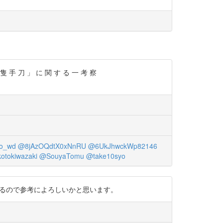
 」 に 関 す る 一 考 察
to_wd
@8jAzOQdtX0xNnRU
@6UkJhwckWp82146
otokiwazaki
@SouyaTomu
@take10syo
中しているので参考によろしいかと思います。