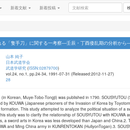
新着文献
新着投稿
れる「隻手刀」に関する一考察―壬辰・丁酉倭乱期の分析から
山本 純子
日本武道学会
武道学研究
(
ISSN:02879700
)
vol.24, no.1, pp.24-34, 1991-07-31 (Released:2012-11-27)
28
in Korean, Muye-Tobo-Tongji) was published in 1790. SOUSYUTOU (Sh
by KOUWA (Japanese prisoners of the Invasion of Korea by Toyotomi H
s formation. This study attempted to analyze the political situation of 
 this study was to clarify the relationship of SOUSYUTOU with KOUWA
ays, a sword arts in Korea was less developed than Japan and China.2. 
UWA and Ming China army in KUNRENTOKAN (HullyonTogan).3. SOUS