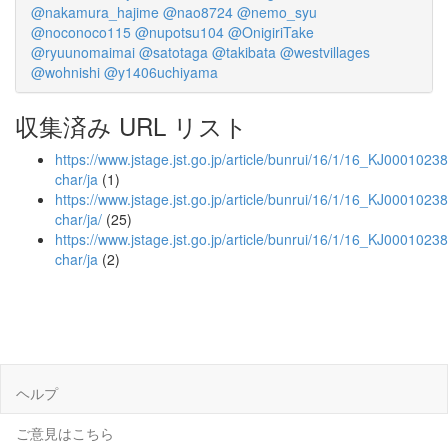
@nakamura_hajime
@nao8724
@nemo_syu
@noconoco115
@nupotsu104
@OnigiriTake
@ryuunomaimai
@satotaga
@takibata
@westvillages
@wohnishi
@y1406uchiyama
収集済み URL リスト
https://www.jstage.jst.go.jp/article/bunrui/16/1/16_KJ00010238
char/ja
(1)
https://www.jstage.jst.go.jp/article/bunrui/16/1/16_KJ00010238
char/ja/
(25)
https://www.jstage.jst.go.jp/article/bunrui/16/1/16_KJ0001023
char/ja
(2)
ヘルプ
ご意見はこちら