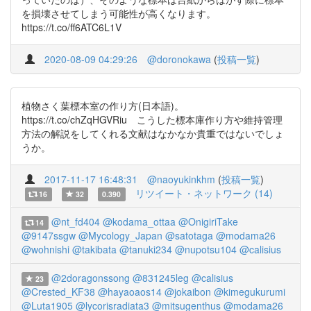
を損壊させてしまう可能性が高くなります。
https://t.co/ff6ATC6L1V
2020-08-09 04:29:26
@doronokawa
(
投稿一覧
)
植物さく葉標本室の作り方(日本語)。
https://t.co/chZqHGVRiu こうした標本庫作り方や維持管理
方法の解説をしてくれる文献はなかなか貴重ではないでしょ
うか。
2017-11-17 16:48:31
@naoyukinkhm
(
投稿一覧
)
リツイート・ネットワーク (14)
16
32
0.390
@nt_fd404
@kodama_ottaa
@OnigiriTake
14
@9147ssgw
@Mycology_Japan
@satotaga
@modama26
@wohnishi
@takibata
@tanuki234
@nupotsu104
@calisius
@2doragonssong
@831245leg
@calisius
23
@Crested_KF38
@hayaoaos14
@jokaibon
@kimegukurumi
@Luta1905
@lycorisradiata3
@mitsugenthus
@modama26