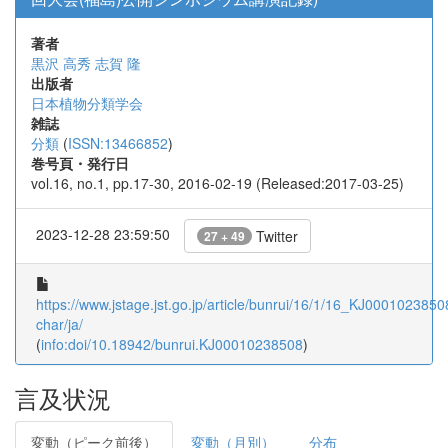
著者
黒沢 高秀
志賀 隆
出版者
日本植物分類学会
雑誌
分類
(
ISSN:13466852
)
巻号頁・発行日
vol.16, no.1, pp.17-30, 2016-02-19 (Released:2017-03-25)
2023-12-28 23:59:50
Twitter
27 + 49
https://www.jstage.jst.go.jp/article/bunrui/16/1/16_KJ00010238508
char/ja/
(
info:doi/10.18942/bunrui.KJ00010238508
)
言及状況
変動（ピーク前後）
変動（月別）
分布