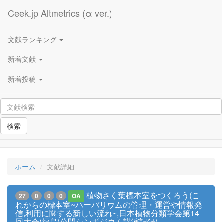
Ceek.jp Altmetrics (α ver.)
文献ランキング
新着文献
新着投稿
検索
ホーム
文献詳細
植物さく葉標本室をつくろう(こ
27
0
0
0
OA
れからの標本室~ハーバリウムの管理・運営や情報発
信,利用に関する新しい流れ~,日本植物分類学会第14
回大会(福島)公開シンポジウム講演記録)