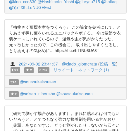
@kino_cco330
@Hashimoto_Yoshi
@ginryou715
@haltaq
@YpTX9LLoNUGEEnJ
『植物さく葉標本室をつくろう』 この論文を参考にして、と
りあえず押し葉をいれるユニパックをポチる。 今は箪笥や衣
装ケースにいれているので、湿気や虫が気がかりだった。
元々欲しかったので、この機会に。 取り出しやすくなるし、
とりあえずの気休めに... https://t.co/hTtNb6UA8T
2021-09-02 23:41:37
@clado_glomerata
(
投稿一覧
)
リツイート・ネットワーク (1)
1
2
0.707
@sousoukaisousan
1
@seisan_nihonsha
@sousoukaisousan
2
（研究で剥がす場合があります）。まれに貼れれば何でもい
いだろうと、とてつもなく強力な接着剤を用いる方がおり
（先輩、あなたですよ、どうせ剥がしたりしないから云々い
っていたのは）、そのような標本は台紙からはがす際に標本