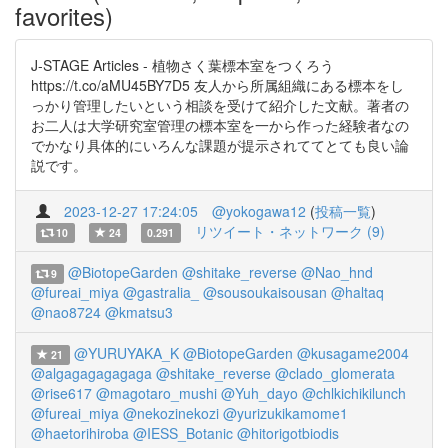
favorites)
J-STAGE Articles - 植物さく葉標本室をつくろう
https://t.co/aMU45BY7D5 友人から所属組織にある標本をし
っかり管理したいという相談を受けて紹介した文献。著者の
お二人は大学研究室管理の標本室を一から作った経験者なの
でかなり具体的にいろんな課題が提示されててとても良い論
説です。
2023-12-27 17:24:05
@yokogawa12
(
投稿一覧
)
リツイート・ネットワーク (9)
10
24
0.291
@BiotopeGarden
@shitake_reverse
@Nao_hnd
9
@fureai_miya
@gastralia_
@sousoukaisousan
@haltaq
@nao8724
@kmatsu3
@YURUYAKA_K
@BiotopeGarden
@kusagame2004
21
@algagagagagaga
@shitake_reverse
@clado_glomerata
@rise617
@magotaro_mushi
@Yuh_dayo
@chlkichikilunch
@fureai_miya
@nekozinekozi
@yurizukikamome1
@haetorihiroba
@IESS_Botanic
@hitorigotbiodis