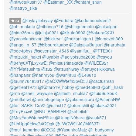
@miwotukusi137
@Eastman_XX
@ohtani_shun
@matryo_sika
@laylaylielaylay
@Furietra
@kodomoookami2
84
@oh_makoto
@nihongo716
@shingoemoto
@suiseigan
@hide36ous
@jujuju0921
@kikuto0902
@SakuraQCD
@yacobiancavan
@blckrvr1
@nekoningen1
@tomozoh360
@angel_p_57
@bibourokuabc
@DaigakuButsuri
@naruhata
@ode4phys
@sevenstar_4545
@yamifuu_
@TTE001
@mizukiri_hakei
@uyabin
@aoiyotsuba2008
@csyou
@84hy0XTjLxyxwEI
@mitsushinakada
@WILEE921
@YYMatsushita
@zu2
@atsushiway
@tetuyosikikkawa
@hanpanir
@nannryou
@wan4fu2
@L48610
@taurin76483317
@aQXWWtefh3pvD5J
@cactusman
@getreal1973
@Kotaro19_hobby
@med45863
@phi_hash
@rna
@shell_waywise
@ajitesh_shukla7
@fluidSuikouK
@moffattwt
@uninotogetoge
@yakumoizuru
@AsteriaNW
@for_SARS_CoV2
@minst17
@otoroshiii
@takaku2021
@ToyPx4v6
@INU_BARRIER
@koheiichi
@McvYauW4uhwP6Ue
@UnagiN0hara
@yuuk571
@UhUpg0EkwG4QOgk
@1WCW91J0ZM66371
@mui_kanarine
@XX62
@YasuhiroMatz
@_budyonny
@aezzfr
@avalon1982
@BTsukuba
@hiroshifuruta