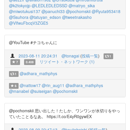
@k2tokyojp
@LEDLEDLEDSSD
@matryo_sika
@miwotukusi137
@panuchi33
@pochomskii
@Ryuta953418
@Ssuhora
@tatuyan_edson
@tweetnakasho
@VIfwuFbcqV3ZGE5
@YouTube #チコちゃんに
2023-08-11 20:24:31
@tonagai
(
投稿一覧
)
1
リツイート・ネットワーク (1)
7
0.408
@adhara_mathphys
1
@nattow17
@rin_aug11
@adhara_mathphys
6
@manabel
@suiseigan
@pochomskii
@pochomskii 思い出した！たしか、ワンワンが水切りをやっ
ていたことるなあ。 https://t.co/E4yR0gywEX
2023-08-09 22:47:13
@koujiohnishi
(
投稿一覧
)