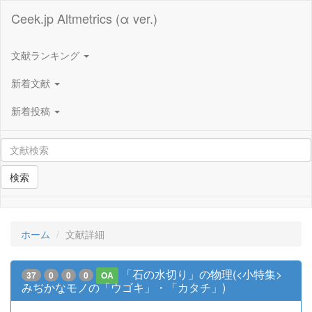
Ceek.jp Altmetrics (α ver.)
文献ランキング
新着文献
新着投稿
検索
ホーム
文献詳細
「石の水切り」の物理(<小特集>
37
0
0
0
OA
みぢかなモノの「ウゴキ」・「カタチ」)