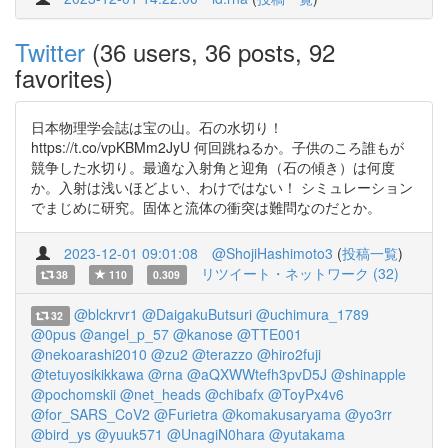
Twitter
(36 users, 36 posts, 92
favorites)
日本物理学会誌は宝の山。石の水切り！
https://t.co/vpKBMm2JyU 何回跳ねるか。子供のころ誰もが
競争した水切り。最適な入射角と迎角（石の傾き）は何度
か。入射は浅いほどよい、わけではない！ シミュレーション
でまじめに研究。固体と流体の衝突は難問なのだとか。
2023-12-01 09:01:08
@ShojiHashimoto3
(
投稿一覧
)
リツイート・ネットワーク (32)
38
110
0.309
@blckrvr1
@DaigakuButsuri
@uchimura_1789
32
@0pus
@angel_p_57
@kanose
@TTE001
@nekoarashi2010
@zu2
@terazzo
@hiro2fuji
@tetuyosikikkawa
@rna
@aQXWWtefh3pvD5J
@shinapple
@pochomskii
@net_heads
@chibafx
@ToyPx4v6
@for_SARS_CoV2
@Furietra
@komakusaryama
@yo3rr
@bird_ys
@yuuk571
@UnagiN0hara
@yutakama