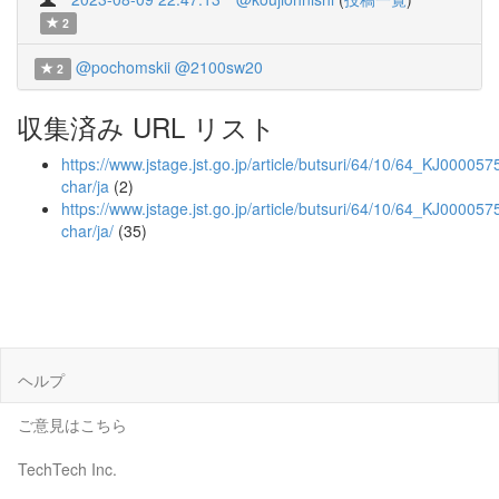
2
@pochomskii
@2100sw20
2
収集済み URL リスト
https://www.jstage.jst.go.jp/article/butsuri/64/10/64_KJ000057
char/ja
(2)
https://www.jstage.jst.go.jp/article/butsuri/64/10/64_KJ000057
char/ja/
(35)
ヘルプ
ご意見はこちら
TechTech Inc.