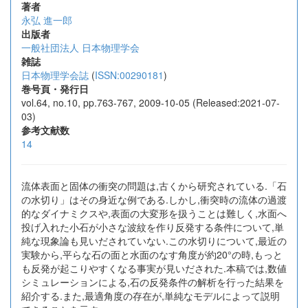
著者
永弘 進一郎
出版者
一般社団法人 日本物理学会
雑誌
日本物理学会誌
(
ISSN:00290181
)
巻号頁・発行日
vol.64, no.10, pp.763-767, 2009-10-05 (Released:2021-07-
03)
参考文献数
14
流体表面と固体の衝突の問題は,古くから研究されている.「石
の水切り」はその身近な例である.しかし,衝突時の流体の過渡
的なダイナミクスや,表面の大変形を扱うことは難しく,水面へ
投げ入れた小石が小さな波紋を作り反発する条件について,単
純な現象論も見いだされていない.この水切りについて,最近の
実験から,平らな石の面と水面のなす角度が約20°の時,もっと
も反発が起こりやすくなる事実が見いだされた.本稿では,数値
シミュレーションによる,石の反発条件の解析を行った結果を
紹介する.また,最適角度の存在が,単純なモデルによって説明