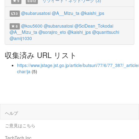
リツイート・ネットワーク (3)
9
0.612
@subarusatosi
@A__Mizu_ta
@kaishi_jps
3
@kou5600
@subarusatosi
@SciDean_Tokodai
8
@A__Mizu_ta
@sorajiro_eto
@kaishi_jps
@quanttsuchi
@amij1030
収集済み URL リスト
https://www.jstage.jst.go.jp/article/butsuri/77/6/77_387/_article
char/ja
(5)
ヘルプ
ご意見はこちら
TechTech Inc.