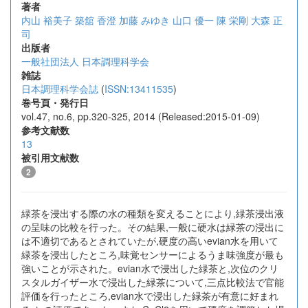
著者
内山 裕美子
築舘 香澄
加藤 みゆき
山口 優一
陳 栄剛
大森 正
司
出版者
一般社団法人 日本調理科学会
雑誌
日本調理科学会誌
(
ISSN:13411535
)
巻号頁・発行日
vol.47, no.6, pp.320-325, 2014 (Released:2015-01-09)
参考文献数
13
被引用文献数
2
緑茶を浸出する際の水の種類を変えることにより,緑茶浸出液
の呈味の比較を行った。その結果,一般に硬水は緑茶の浸出に
は不適切であるとされていたが,硬度の高いevian水を用いて
緑茶を浸出したところ,味覚センサーによるうま味強度が最も
強いことが示された。evian水で浸出した緑茶と,次位のクリ
スタルガイザー水で浸出した緑茶について,三点比較法で官能
評価を行ったところ,evian水で浸出した緑茶が有意に好まれ