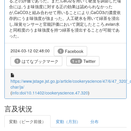
る,との評価であった。また,CaCl2を用いて硬度を調節した場
合には,うま味強度に対する正の効果は認められなかった
が,CaCO3と組み合わせて用いることにより,CaCO3の濃度依
存的にうま味強度が強まった。人工硬水を用いて緑茶を浸出
し,味覚センサーと官能評価において測定したところ,evian水
と同程度のうま味強度を持つ緑茶を浸出することが可能であ
った。
2024-03-12 02:48:00
Facebook
1
はてなブックマーク
Twitter
1
1 + 0
https://www.jstage.jst.go.jp/article/cookeryscience/47/6/47_320/_ar
char/ja/
(
info:doi/10.11402/cookeryscience.47.320
)
言及状況
変動（ピーク前後）
変動（月別）
分布