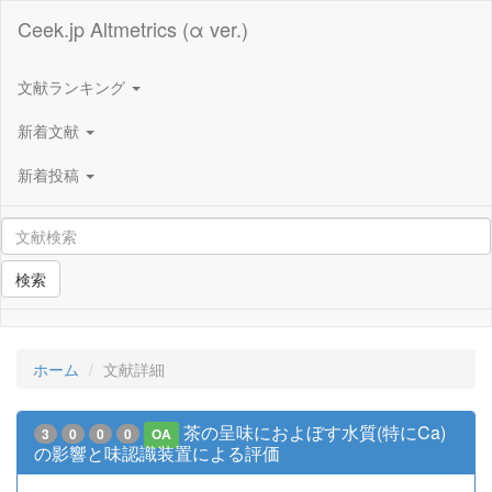
Ceek.jp Altmetrics (α ver.)
文献ランキング
新着文献
新着投稿
検索
ホーム
文献詳細
茶の呈味におよぼす水質(特にCa)
3
0
0
0
OA
の影響と味認識装置による評価