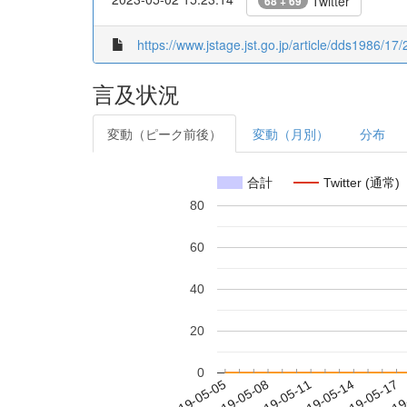
Twitter
68 + 69
https://www.jstage.jst.go.jp/article/dds1986/17/
言及状況
変動（ピーク前後）
変動（月別）
分布
合計
Twitter (通常)
80
60
40
20
0
2019-05-11
2019-05-14
2019-05-17
2019
2019-05-05
2019-05-08