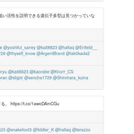
での低い活性を説明できる遺伝子多型は見つかっていな
e
@yoshiful_saney
@kait8823
@haltaq
@Enfield__
729
@thyself_know
@ArgentBrand
@tak0kada2
ryu
@kait8823
@kaorabe
@Knorr_CS
oran
@sbjptr
@sencha1729
@Shirohara_kuina
s://t.co/1awoDAmCGu
823
@snakefoot3
@fiddler_K
@haltaq
@terazzo