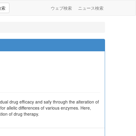
検索
ウェブ検索
ニュース検索
al drug efficacy and safy through the alteration of
r allelic differences of various enzymes. Here,
tion of drug therapy.