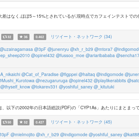
て大差はなく,ほぼ5～15%とされているが,現時点でカフェインテスト
リツイート・ネットワーク (34)
32
36
0.462
@uzainagamasa
@3pF
@junenryu
@xh_r_b29
@mtora7
@indigomod
eep_sheep2010
@opinel432
@fussoo_moe
@ariaribababa
@sencha1
A_nikaichi
@Cat_of_Paradise
@figppei
@haltaq
@indigomode
@junen
Mushi_Kurotowa
@nezugaruruga
@opinel432
@playlikerabbits
@sat
@thyself_know
@tokarev331
@yoshiful_saney
@_kitutuki
の2002年の日本語総説(PDF)の「CYP1As」あたりにまとまってる。 http
リツイート・ネットワーク (45)
50
52
0.427
@3pF
@mielmojito
@xh_r_b29
@indigomode
@yoshiful_saney
@kait8