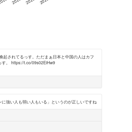
でも注意喚起されてるっす。ただまぁ日本と中国の人はカフ
/t.co/09s02EiHw9
の人種でもカフェインに強い人も弱い人もいる」というのが正しいですね