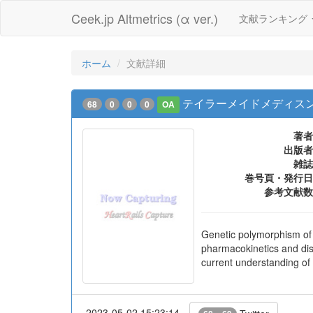
Ceek.jp Altmetrics (α ver.)
文献ランキング
ホーム
文献詳細
テイラーメイドメディスン
68
0
0
0
OA
著者
出版者
雑誌
巻号頁・発行日
参考文献数
Genetic polymorphism of 
pharmacokinetics and dis
current understanding of 
2023-05-02 15:23:14