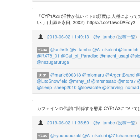
「CYP1A2の活性が低いヒトの頻度は,人種によっ
い.」(山添＆永田, 2002）https://t.co/1awoDAEdy2
2019-06-02 11:49:13
@y_tambe
(
投稿一覧
)
@unihsik
@y_tambe
@A_nikaichi
@tomotch
34
@RX78_01
@Cat_of_Paradise
@machi_usagi
@sl
@nezugaruruga
@marie800318
@miomaru
@ArgentBrand
@
31
@LitoSnowfield
@mrhiy_sf
@mrsntssab
@mtora7
@
@sleep_sheep2010
@sowacafe
@Starving_nomad
カフェインの代謝に関係する酵素 CYP1A2については、以下
2019-06-02 11:35:50
@y_tambe
(
投稿一覧
)
@ryuuuuuuzaki
@A_nikaichi
@71chanome
45