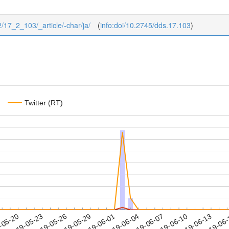
2/17_2_103/_article/-char/ja/
(
info:doi/10.2745/dds.17.103
)
Twitter (RT)
2019-06-10
2019-06-13
2019-06
-05-20
2
2019-05-23
2019-05-26
2019-05-29
2019-06-01
2019-06-04
2019-06-07