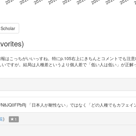
 Scholar
vorites)
含む）に関する情報はこっちがいいっすね。特にp.105右上にきちんとコメント
。結局は人種差というより個人差で「低い人は低い」が正解っす。 https:/
chbx https://t.co/N8JQ0FPbRj 「日本人が耐性ない」ではなく「ど
覧
)
1