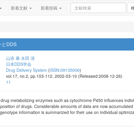
新着文献
新着投稿
とDDS
山添 康
永田 清
日本DDS学会
Drug Delivery System
(
ISSN:09135006
)
vol.17, no.2, pp.103-112, 2002-03-10 (Released:2008-12-26)
11
drug metabolizing enzymes such as cytochrome P450 influences individu
position of drugs. Considerable amounts of data are now accumulated fo
genotype information is summarized for their use on individual optimiza