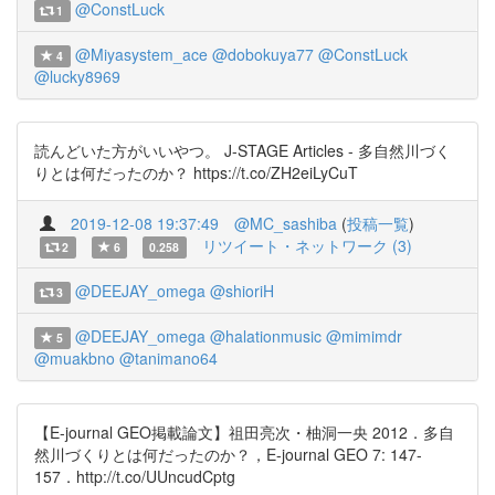
@ConstLuck
1
@Miyasystem_ace
@dobokuya77
@ConstLuck
4
@lucky8969
読んどいた方がいいやつ。 J-STAGE Articles - 多自然川づく
りとは何だったのか？ https://t.co/ZH2eiLyCuT
2019-12-08 19:37:49
@MC_sashiba
(
投稿一覧
)
リツイート・ネットワーク (3)
2
6
0.258
@DEEJAY_omega
@shioriH
3
@DEEJAY_omega
@halationmusic
@mimimdr
5
@muakbno
@tanimano64
【E-journal GEO掲載論文】祖田亮次・柚洞一央 2012．多自
然川づくりとは何だったのか？，E-journal GEO 7: 147-
157．http://t.co/UUncudCptg