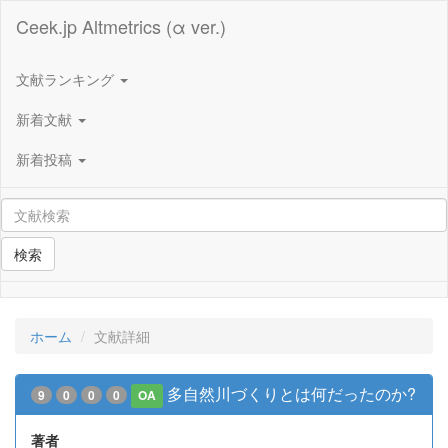
Ceek.jp Altmetrics (α ver.)
文献ランキング
新着文献
新着投稿
検索
ホーム
文献詳細
多自然川づくりとは何だったのか?
9
0
0
0
OA
著者