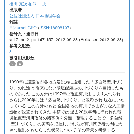
祖田 亮次
柚洞 一央
出版者
公益社団法人 日本地理学会
雑誌
E-journal GEO
(
ISSN:18808107
)
巻号頁・発行日
vol.7, no.2, pp.147-157, 2012-09-28 (Released:2012-09-28)
参考文献数
31
被引用文献数
2
4
1990年に建設省が各地方建設局に通達した「多自然型川づく
り」の推進は,従来にない環境配慮型の川づくりを目指したも
のであった.この方針は1997年の改正河川法に取り入れられ,
さらに2006年には「多自然川づくり」と改称され,現在にいた
っている.この方針のもと,全国各地の河川でさまざまな人工構
造物が設置されてきた.本稿では,過去20数年間に行われた環
境配慮型河川改修の諸事例を分類・整理することで「多自然
(型)川づくり」の実態を把握し,それらが河川関係者の間に大
きな混乱をもたらした状況について,その背景を考察する.