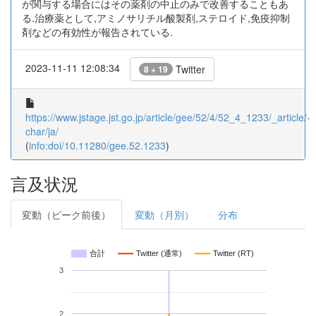
が関与する場合にはその薬剤の中止のみで改善することもあ
る.治療薬として,アミノサリチル酸製剤,ステロイド,免疫抑制
剤などの有効性が報告されている.
2023-11-11 12:08:34
Twitter
8 + 19
https://www.jstage.jst.go.jp/article/gee/52/4/52_4_1233/_article/-
char/ja/
(
info:doi/10.11280/gee.52.1233
)
言及状況
変動（ピーク前後）
変動（月別）
分布
合計
Twitter (通常)
Twitter (RT)
3
2