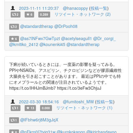
2023-11-11 11:20:37
@hanacoppy
(
投稿一覧
)
リツイート・ネットワーク (2)
2
6
0.289
@standardtherap
@DrPooh08
2
@as7INFwv7GwTpzt
@acetylseagull1
@Dr_corgi_
6
@kmitiko_2412
@kounenki45
@standardtherap
下痢が続いているときには、一度薬の影響を疑ってみる。
PPIやNSAIDs、アスピリン、チクロピジンなどが膠原繊維性
大腸炎を引き起こすことがあります。 最近はPPIの中でも特
にオメプラールとの関連が注目されているようです。
https://t.co/IHHJmBJmb7 https://t.co/3eFw3ChjuJ
2022-03-30 18:54:16
@fumitoshi_MW
(
投稿一覧
)
リツイート・ネットワーク (1)
1
13
0.000
@lFbhw6rj8M3gJqX
1
@nFkrn0I7tyig31w
@kurokokango
@kirichandayoo
8