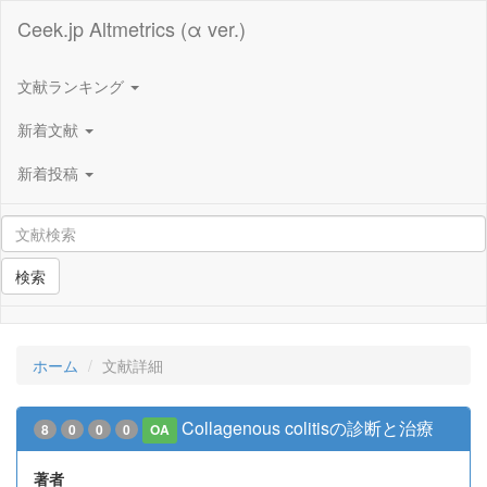
Ceek.jp Altmetrics (α ver.)
文献ランキング
新着文献
新着投稿
検索
ホーム
文献詳細
Collagenous colitisの診断と治療
8
0
0
0
OA
著者