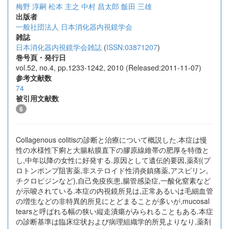
梅野 淳嗣
松本 主之
中村 昌太郎
飯田 三雄
出版者
一般社団法人 日本消化器内視鏡学会
雑誌
日本消化器内視鏡学会雑誌
(
ISSN:03871207
)
巻号頁・発行日
vol.52, no.4, pp.1233-1242, 2010 (Released:2011-11-07)
参考文献数
74
被引用文献数
6
Collagenous colitisの診断と治療について概説した.本症は慢
性の水様性下痢と大腸粘膜直下の膠原線維帯の肥厚を特徴と
し,中年以降の女性に好発する.原因として遺伝的要因,薬剤(プ
ロトンポンプ阻害薬,非ステロイド性消炎鎮痛薬,アスピリン,
チクロピジンなど),自己免疫疾患,腸管感染症,一酸化窒素など
が示唆されている.本症の内視鏡所見は,正常あるいは毛細血管
の増生などの非特異的所見にとどまることが多いが,mucosal
tearsと呼ばれる幅の狭い縦走潰瘍がみられることもある.本症
の診断基準は臨床症状および病理組織学的所見よりなり,薬剤