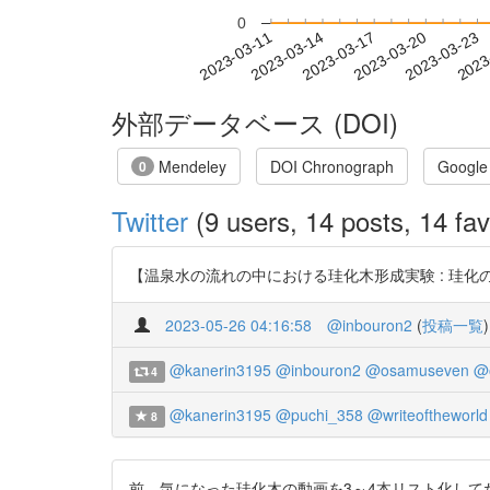
0
2023-03-17
2023-03-20
2023-03-23
2023
2023-03-11
2023-03-14
外部データベース (DOI)
Mendeley
DOI Chronograph
Google
0
Twitter
(9 users, 14 posts, 14 fav
【温泉水の流れの中における珪化木形成実験 : 珪化の速度測定と珪酸の浸
2023-05-26 04:16:58
@inbouron2
(
投稿一覧
)
@kanerin3195
@inbouron2
@osamuseven
@
4
@kanerin3195
@puchi_358
@writeoftheworld
8
前、気になった珪化木の動画を3～4本リスト化して