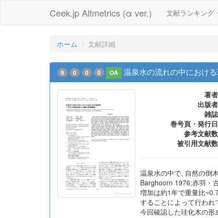
Ceek.jp Altmetrics (α ver.)
文献ランキング
ホーム
文献詳細
温泉水の流れの中における
9
0
0
0
OA
著者
出版者
雑誌
巻号頁・発行日
参考文献数
被引用文献数
温泉水の中で, 自然の倒
Barghoorn 1976
増加は約1年で重量比~0.72
することによって行われ
今回確認した珪化木の形成