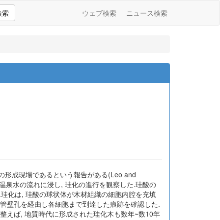
検索
ウェブ検索
ニュース検索
成現場であるという報告がある(Leo and
わたって温泉水の流れに浸し, 珪化の進行を観察した.珪酸の
1%に達した.珪化は, 珪酸の球状体が木材組織の細胞内腔を充填
道管壁孔を経由し各細胞まで到達した痕跡を確認した.
整えば, 地質時代に形成された珪化木も数年~数10年