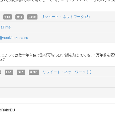
リツイート・ネットワーク (3)
3
4
0.289
laTime
@neokinokosatsu
木が、環境によっては数十年単位で形成可能っぽい話を踏まえても、1万年前
asZ
)
リツイート・ネットワーク (1)
1
1
0.000
dRXkeBU