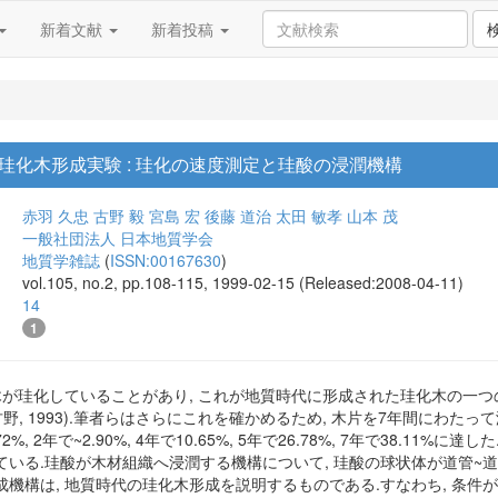
新着文献
新着投稿
珪化木形成実験 : 珪化の速度測定と珪酸の浸潤機構
赤羽 久忠
古野 毅
宮島 宏
後藤 道治
太田 敏孝
山本 茂
一般社団法人 日本地質学会
地質学雑誌
(
ISSN:00167630
)
vol.105, no.2, pp.108-115, 1999-02-15 (Released:2008-04-11)
14
1
木が珪化していることがあり, これが地質時代に形成された珪化木の一つの形
;赤羽・古野, 1993).筆者らはさらにこれを確かめるため, 木片を7年間に
%, 2年で~2.90%, 4年で10.65%, 5年で26.78%, 7年で38.1
ている.珪酸が木材組織へ浸潤する機構について, 珪酸の球状体が道管~
機構は, 地質時代の珪化木形成を説明するものである.すなわち, 条件が