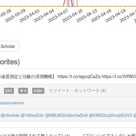
2023-04-16
2023-04-19
2023-04
-03-26
2
2023-03-29
2023-04-01
2023-04-04
2023-04-07
2023-04-10
2023-04-13
 Scholar
orites)
潤機構】 https://t.co/iajycqCaZa https://t.co/lVifWU
リツイート・ネットワーク (4)
4
8
0.204
osamuseven
@nkmksk
@180sxEdo
@NBU8G04ibn3wDv8
@hW0Dcq3fmq9EdV3
@
たけど殆ど削除されて無くなっていた……。(プリンシピアさんのしか残