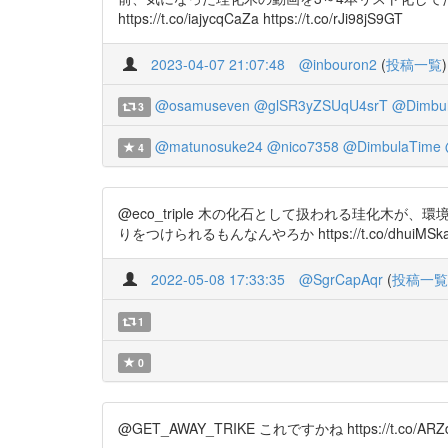
https://t.co/iajycqCaZa https://t.co/rJi98jS9GT
2023-04-07 21:07:48
@inbouron2
(
投稿一覧
)
@osamuseven
@glSR3yZSUqU4srT
@Dimbu
3
@matunosuke24
@nico7358
@DimbulaTime
4
@eco_triple 木の化石として扱われる珪化
りをつけられるもんなんやろか https://t.co/dhuiMSk
2022-05-08 17:33:35
@SgrCapAqr
(
投稿一覧
1
0
@GET_AWAY_TRIKE これですかね https://t.co/ARZ