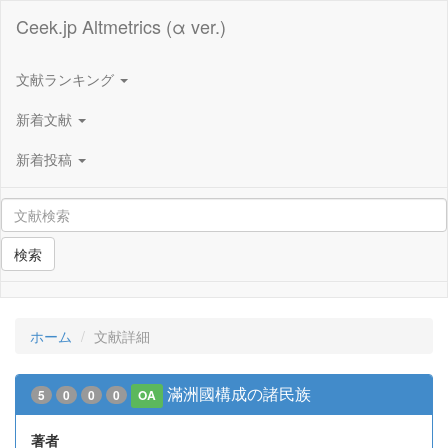
Ceek.jp Altmetrics (α ver.)
文献ランキング
新着文献
新着投稿
検索
ホーム
文献詳細
滿洲國構成の諸民族
5
0
0
0
OA
著者