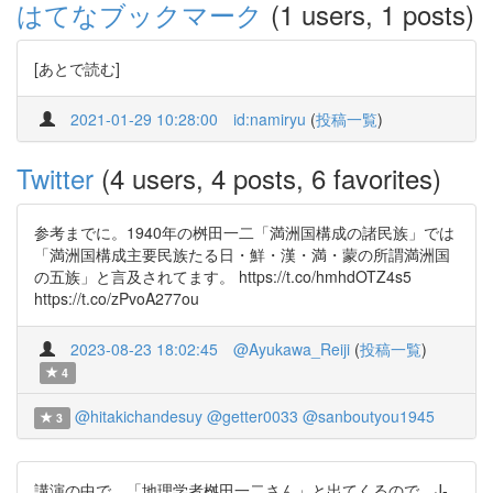
はてなブックマーク
(1 users, 1 posts)
[あとで読む]
2021-01-29 10:28:00
id:namiryu
(
投稿一覧
)
Twitter
(4 users, 4 posts, 6 favorites)
参考までに。1940年の桝田一二「満洲国構成の諸民族」では
「満洲国構成主要民族たる日・鮮・漢・満・蒙の所謂満洲国
の五族」と言及されてます。 https://t.co/hmhdOTZ4s5
https://t.co/zPvoA277ou
2023-08-23 18:02:45
@Ayukawa_Reiji
(
投稿一覧
)
4
@hitakichandesuy
@getter0033
@sanboutyou1945
3
講演の中で，「地理学者桝田一二さん」と出てくるので，J-