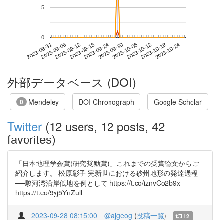
5
0
2023-10-18
2023-08-31
2023-09-18
2023-10-06
2023-10-24
2023-09-06
2023-09-24
2023-10-12
2023-09-12
2023-09-30
外部データベース (DOI)
Mendeley
DOI Chronograph
Google Scholar
0
Twitter
(12 users, 12 posts, 42
favorites)
「日本地理学会賞(研究奨励賞)」これまでの受賞論文からご
紹介します。 松原彰子 完新世における砂州地形の発達過程
──駿河湾沿岸低地を例として https://t.co/iznvCo2b9x
https://t.co/9yj5YnZull
2023-09-28 08:15:00
@ajgeog
(
投稿一覧
)
12