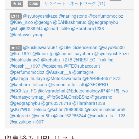
リツイート・ネットワーク (11)
46
0.286
@syutoyoshikaze
@narlingstone
@perfumomocloz
11
@Kiev_nico
@geoign
@DANkashmir3d
@geographybu
@shuji62286244
@charl_folife
@Harahara1238
@fantasycitymap_
@kuskuswarau61
@Life_Scienceman
@yayu95500
40
@Ito_1991
@timon_jp
@shohei_sayaharu
@syutoyoshikaze
@toshiakimay2
@kebabu_1218
@RESTEC_Training
@tosshi__1997
@epizema
@FEOsubaccount
@perfumomocloz
@Asakur__a
@bintagire
@kazega_huitayo
@MotoKawamata
@FARBE40571872
@kanbara_tetsudo
@ramen_after_all
@GEOPRD
@CChizu_FC
@divgradphai
@EdutechnologyJP
@F15j_ryo
@fantasycitymap_
@fqSeBALOnsbBShz
@gawasho
@geographybu
@grr60378716
@Harahara1238
@JG7WDI_Tetsuo
@kchan79980035
@nozominakamura9
@rotgradz
@seen8th
@shuji62286244
@snackfu_fu_1128
@suzukipon1007
収集済み URL リスト