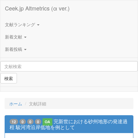
Ceek.jp Altmetrics (α ver.)
文献ランキング
新着文献
新着投稿
検索
ホーム
文献詳細
完新世における砂州地形の発達過
12
0
0
0
OA
程 駿河湾沿岸低地を例として