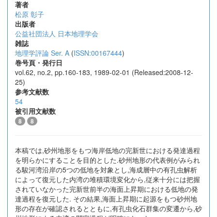
著者
松原 彰子
出版者
公益社団法人 日本地理学会
雑誌
地理学評論 Ser. A
(
ISSN:00167444
)
巻号頁・発行日
vol.62, no.2, pp.160-183, 1989-02-01 (Released:2008-12-
25)
参考文献数
54
被引用文献数
8
8
本稿では,砂州地形をもつ海岸低地の完新世における発達過程
を明らかにすることを目的とした.砂州地形の代表例がみられ
る駿河湾沿岸の5つの低地を対象とし,海成層中の有孔虫解析
によって復元した内湾の堆積環境変化から,従来十分には把握
されていなかった完新世前半の海面上昇期における低地の発
達過程を復元した. その結果,海面上昇期に起源をもつ砂州地
形の存在が確認されるとともに,有孔虫化石群集の変遷から,砂