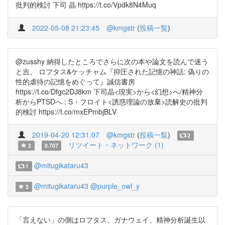
批判的検討 下司 晶 https://t.co/Vpdk8N4Muq
2022-05-08 21:23:45
@kmgstr
(
投稿一覧
)
@zusshy 納得したところでさらに次の本や論文を読んで迷う
と吉。 ロフタス&ケッチャム『抑圧された記憶の神話: 偽りの
性的虐待の記憶をめぐって』誠信書房
https://t.co/Dfgc2DJ8km 下司晶<現実>から<幻想>へ/精神分
析からPTSDへ : S・フロイト<誘惑理論の放棄>読解史の批判
的検討 https://t.co/mxEPmbjBLV
2019-04-20 12:31:07
@kmgstr
(
投稿一覧
)
2
リツイート・ネットワーク (1)
2
0.707
@mitugikataru43
1
@mitugikataru43
@purple_owl_y
2
「言えない」の側はロフタス、ガナウェイ、精神分析誕生以