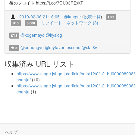
後のフロイト https://t.co/7GU03RExkT
2019-02-06 21:16:05
@kmgstr
(
投稿一覧
)
2
リツイート・ネットワーク (3)
3
0.000
@kogemayo
@kyslog
3
@bouengyo
@myfavoritescene
@xk_8v
3
収集済み URL リスト
https://www.jstage.jst.go.jp/article/hets/12/0/12_KJ0000989086
char/ja/
(10)
https://www.jstage.jst.go.jp/article/hets/12/0/12_KJ000098908
char/ja
(1)
ヘルプ