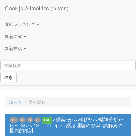
Ceek.jp Altmetrics (α ver.)
文献ランキング
新着文献
新着投稿
検索
ホーム
文献詳細
<現実>から<幻想>へ/精神分析か
10
0
0
0
OA
らPTSDへ : S・フロイト<誘惑理論の放棄>読解史の
批判的検討