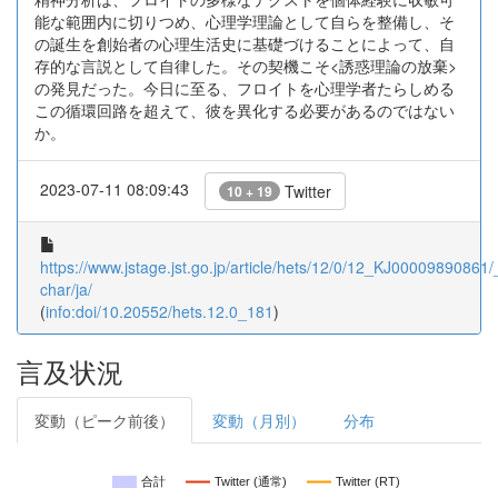
能な範囲内に切りつめ、心理学理論として自らを整備し、そ
の誕生を創始者の心理生活史に基礎づけることによって、自
存的な言説として自律した。その契機こそ<誘惑理論の放棄>
の発見だった。今日に至る、フロイトを心理学者たらしめる
この循環回路を超えて、彼を異化する必要があるのではない
か。
2023-07-11 08:09:43
Twitter
10 + 19
https://www.jstage.jst.go.jp/article/hets/12/0/12_KJ00009890861/_
char/ja/
(
info:doi/10.20552/hets.12.0_181
)
言及状況
変動（ピーク前後）
変動（月別）
分布
合計
Twitter (通常)
Twitter (RT)