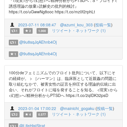
『<現実>から<幻想>へ/精神分析からPTSDへ : S・フロイト<
誘惑理論の放棄>読解史の批判的検討』
https://t.co/uGwwNg8ooc https://t.co/mz0f2rphLt
2023-07-11 08:08:47
@azumi_kou_303
(
投稿一覧
)
リツイート・ネットワーク (1)
1
2
1.000
@9u8sqJqAEhnb4Oj
1
@9u8sqJqAEhnb4Oj
1
100分deフェミニズムでのフロイト批判について、以下にそ
の経緯が。 > ［ハーマン］は、臨床医として近親姦の問題に
取り組むなかで、被害女性の証言を抑圧する理論的伝統に出
会い、それがフロイトに端を発することを知る。 <現実>から
<幻想>へ/精神分析からPTSDへ https://t.co/2qIDK32psD
2023-01-04 17:00:22
@mainichi_gogaku
(
投稿一覧
)
リツイート・ネットワーク (1)
2
4
0.577
@LifeHistStrat
1