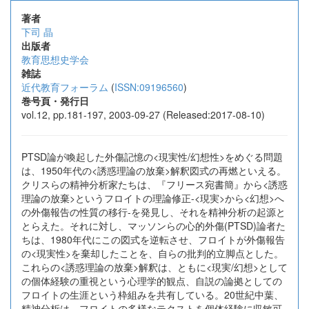
著者
下司 晶
出版者
教育思想史学会
雑誌
近代教育フォーラム
(
ISSN:09196560
)
巻号頁・発行日
vol.12, pp.181-197, 2003-09-27 (Released:2017-08-10)
PTSD論が喚起した外傷記憶の<現実性/幻想性>をめぐる問題
は、1950年代の<誘惑理論の放棄>解釈図式の再燃といえる。
クリスらの精神分析家たちは、『フリース宛書簡』から<誘惑
理論の放棄>というフロイトの理論修正-<現実>から<幻想>へ
の外傷報告の性質の移行-を発見し、それを精神分析の起源と
とらえた。それに対し、マッソンらの心的外傷(PTSD)論者た
ちは、1980年代にこの図式を逆転させ、フロイトが外傷報告
の<現実性>を棄却したことを、自らの批判的立脚点とした。
これらの<誘惑理論の放棄>解釈は、ともに<現実/幻想>として
の個体経験の重視という心理学的観点、自説の論拠としての
フロイトの生涯という枠組みを共有している。20世紀中葉、
精神分析は、フロイトの多様なテクストを個体経験に収敏可