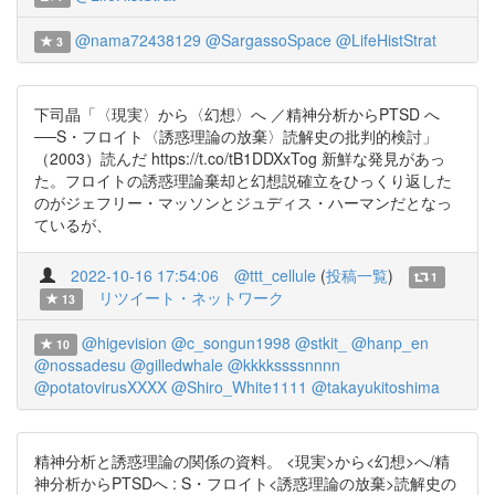
@nama72438129
@SargassoSpace
@LifeHistStrat
3
下司晶「〈現実〉から〈幻想〉へ ／精神分析からPTSD へ
──S・フロイト〈誘惑理論の放棄〉読解史の批判的検討」
（2003）読んだ https://t.co/tB1DDXxTog 新鮮な発見があっ
た。フロイトの誘惑理論棄却と幻想説確立をひっくり返した
のがジェフリー・マッソンとジュディス・ハーマンだとなっ
ているが、
2022-10-16 17:54:06
@ttt_cellule
(
投稿一覧
)
1
リツイート・ネットワーク
13
@higevision
@c_songun1998
@stkit_
@hanp_en
10
@nossadesu
@gilledwhale
@kkkkssssnnnn
@potatovirusXXXX
@Shiro_White1111
@takayukitoshima
精神分析と誘惑理論の関係の資料。 <現実>から<幻想>へ/精
神分析からPTSDへ : S・フロイト<誘惑理論の放棄>読解史の