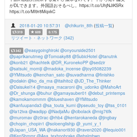
がDLできます。外国語おそるべし。https://t.co/UhjNJiKSRx
https://t.co/Ml9r8MqxkC
2018-01-20 10:57:31
@chikurin_8th
(
投稿一覧
)
319
609
0.175
リツイート・ネットワーク (342)
@easygoinghiroki
@onyourside2501
342
@paprikanutmeg
@Tomoaky88
@SubicHotel
@tanutnk
@konb21
@hachteik
@DR_KuronekoPP
@sedzir
@satsuki_momiji
@madoka_incense
@joy05082239
@YMitsudo
@kenchan_sato
@suvadharma
@finishko
@odakin
@ko_da_ma
@itaihito2
@JD_The_Thinker
@DaisukeI14
@maaya_macaroni
@s_udonko
@MahoArt
@Dr_shunga
@buhur
@gamayauber01
@debut_printemps
@kamokamommm
@blueshaven
@YMitsudo
@kanfuupanda3
@sa_touta_kumi
@pseudo_toy
@tss_0101
@la12iva
@wadipp
@NadjaMu
@cibolack
@mig76fk
@muromav
@z0rac
@rhb4
@kentarokaneda
@jingbay
@chopin_chopin1
@soloenglishjp
@_yumi_y_1
@Japan_USA_WA
@nakanori930
@raven2020
@lequio001
@KenShmmr
@Asa_texhnobrake
@ebslmbwn