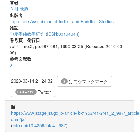
著者
立川 武蔵
出版者
Japanese Association of Indian and Buddhist Studies
雑誌
印度學佛教學研究
(
ISSN:00194344
)
巻号頁・発行日
vol.41, no.2, pp.987-984, 1993-03-25 (Released:2010-03-
09)
参考文献数
3
2023-03-14 21:24:32
はてなブックマーク
3
Twitter
340 + 128
https://www.jstage.jst.go.jp/article/ibk1952/41/2/41_2_987/_article
char/ja/
(
info:doi/10.4259/ibk.41.987
)