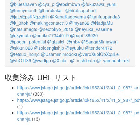
@blueshaven
@cya_p
@ebslmbwn
@fukuzawa_yumi
@funnymouth
@harukaka_
@hirotsuguhorii
@jaLsEpsKNgzghlh
@KanaKageyama
@kanfuupanda3
@k_3itoh
@makingcontact13
@myan62
@NadjaMu
@natsumegts
@neotokyo_2019
@neyuka_vaseline
@nkymuta
@noriko77344019
@papi188920
@poeen_potential
@qtzalctl
@rhb4
@SangaMimawari
@skks1028
@soloenglishjp
@syuuku
@tender4472
@tetsuo_honjo
@Usamimimodoki
@v6roX6olGbXq3Le
@vhOTfX9
@wadipp
@Xinlo_
@_mshibata
@_yamadahiroki
収集済み URL リスト
https://www.jstage.jst.go.jp/article/ibk1952/41/2/41_2_987/_arti
char/ja/
(330)
https://www.jstage.jst.go.jp/article/ibk1952/41/2/41_2_987/_pd
(1)
https://www.jstage.jst.go.jp/article/ibk1952/41/2/41_2_987/_pdf
char/ja
(13)