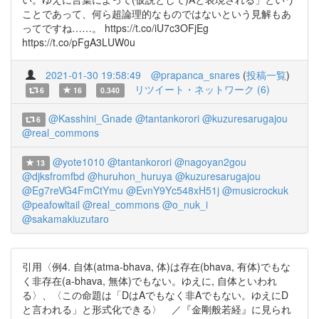
ことであって、何ら超論理的なものではないという見解もあ
ってですね……。 https://t.co/iU7c3OFjEg
https://t.co/pFgA3LUW0u
2021-01-30 19:58:49
@prapanca_snares
(
投稿一覧
)
リツイート・ネットワーク (6)
6
16
0.340
@Kasshini_Gnade
@tantankorori
@kuzuresarugajou
6
@real_commons
@yote1010
@tantankorori
@nagoyan2gou
13
@djksfromfbd
@huruhon_huruya
@kuzuresarugajou
@Eg7reVG4FmCtYmu
@EvnY9Yc548xH51j
@musicrockuk
@peafowltail
@real_commons
@o_nuk_i
@sakamakiuzutaro
引用〈例4. 自体(atma-bhava, 体)は存在(bhava, 有体)でもな
く非存在(a-bhava, 無体)でもない。ゆえに, 自体といわれ
る〉、〈この命題は「DはAでもなく非Aでもない。ゆえにD
と言われる」と形式化できる〉 ／『金剛般若経』に見られ