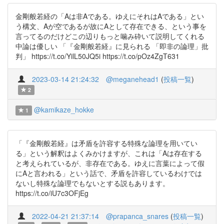
金剛般若経の「Aは非Aである。ゆえにそれはAである」とい
う構文、Aが空であるが故にAとして存在できる、という事を
言ってるのだけどこの辺りもっと噛み砕いて説明してくれる
中論は優しい 「『金剛般若経』に見られる 「即非の論理」批
判」 https://t.co/YilL50JQ5i https://t.co/pOz4ZgT631
2023-03-14 21:24:32
@meganehead1
(
投稿一覧
)
2
@kamikaze_hokke
1
「『金剛般若経』は矛盾を許容する特殊な論理を用いてい
る」という解釈はよくみかけますが、これは「Aは存在する
と考えられているが、非存在である。ゆえに言葉によって假
にAと言われる」という話で、矛盾を許容しているわけでは
ないし特殊な論理でもないとする説もあります。
https://t.co/iU7c3OFjEg
2022-04-21 21:37:14
@prapanca_snares
(
投稿一覧
)