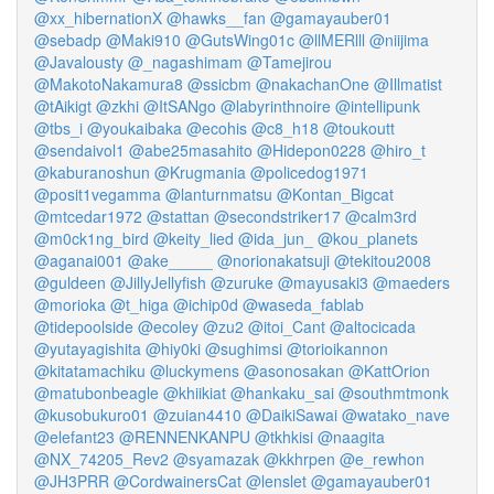
@xx_hibernationX
@hawks__fan
@gamayauber01
@sebadp
@Maki910
@GutsWing01c
@llMERlll
@niijima
@Javalousty
@_nagashimam
@Tamejirou
@MakotoNakamura8
@ssicbm
@nakachanOne
@Illmatist
@tAikigt
@zkhi
@ItSANgo
@labyrinthnoire
@intellipunk
@tbs_i
@youkaibaka
@ecohis
@c8_h18
@toukoutt
@sendaivol1
@abe25masahito
@Hidepon0228
@hiro_t
@kaburanoshun
@Krugmania
@policedog1971
@posit1vegamma
@lanturnmatsu
@Kontan_Bigcat
@mtcedar1972
@stattan
@secondstriker17
@calm3rd
@m0ck1ng_bird
@keity_lied
@ida_jun_
@kou_planets
@aganai001
@ake_____
@norionakatsuji
@tekitou2008
@guldeen
@JillyJellyfish
@zuruke
@mayusaki3
@maeders
@morioka
@t_higa
@ichip0d
@waseda_fablab
@tidepoolside
@ecoley
@zu2
@itoi_Cant
@altocicada
@yutayagishita
@hiy0ki
@sughimsi
@torioikannon
@kitatamachiku
@luckymens
@asonosakan
@KattOrion
@matubonbeagle
@khiikiat
@hankaku_sai
@southmtmonk
@kusobukuro01
@zuian4410
@DaikiSawai
@watako_nave
@elefant23
@RENNENKANPU
@tkhkisi
@naagita
@NX_74205_Rev2
@syamazak
@kkhrpen
@e_rewhon
@JH3PRR
@CordwainersCat
@lenslet
@gamayauber01