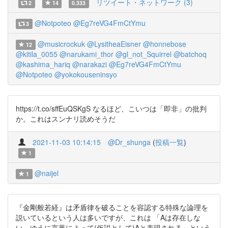
リツイート・ネットワーク (3)
2
14
0.333
@Notpoteo
@Eg7reVG4FmCtYmu
3
@musicrockuk
@LysitheaEisner
@honnebose
12
@kitila_0055
@narukami_thor
@gl_not_Squirrel
@batchoq
@kashima_hariq
@narakazi
@Eg7reVG4FmCtYmu
@Notpoteo
@yokokouseninsyo
https://t.co/sffEuQSKgS なるほど、こいつは「即非」の批判
か。これはスンナリ読めそうだ
2021-11-03 10:14:15
@Dr_shunga
(
投稿一覧
)
1
@naijel
1
『金剛般若経』は矛盾律を破ることを容認する特殊な論理を
説いているという人は多いですが、これは 「Aは存在しな
い。ゆえに言葉によって(仮説として)Aと表現される」という