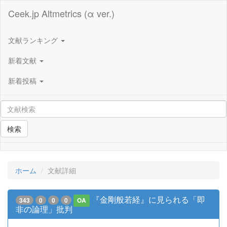
Ceek.jp Altmetrics (α ver.)
文献ランキング
新着文献
新着投稿
検索
ホーム
文献詳細
『金剛般若経』に見られる「即
343
0
0
0
OA
非の論理」批判