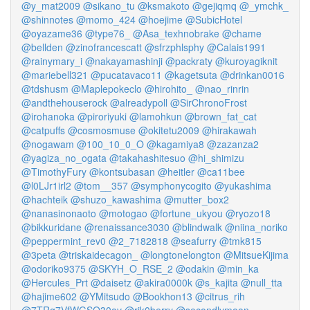
@y_mat2009
@sikano_tu
@ksmakoto
@gejiqmq
@_ymchk_
@shinnotes
@momo_424
@hoejime
@SubicHotel
@oyazame36
@type76_
@Asa_texhnobrake
@chame
@bellden
@zinofrancescatt
@sfrzphlsphy
@Calais1991
@rainymary_i
@nakayamashinji
@packraty
@kuroyagiknit
@mariebell321
@pucatavaco11
@kagetsuta
@drinkan0016
@tdshusm
@Maplepokeclo
@hirohito_
@nao_rinrin
@andthehouserock
@alreadypoll
@SirChronoFrost
@irohanoka
@piroriyuki
@lamohkun
@brown_fat_cat
@catpuffs
@cosmosmuse
@okitetu2009
@hirakawah
@nogawam
@100_10_0_O
@kagamiya8
@zazanza2
@yagiza_no_ogata
@takahashitesuo
@hi_shimizu
@TimothyFury
@kontsubasan
@heitler
@ca11bee
@l0LJr1irl2
@tom__357
@symphonycogito
@yukashima
@hachteik
@shuzo_kawashima
@mutter_box2
@nanasinonaoto
@motogao
@fortune_ukyou
@ryozo18
@bikkuridane
@renaissance3030
@blindwalk
@niina_noriko
@peppermint_rev0
@2_7182818
@seafurry
@tmk815
@3peta
@triskaidecagon_
@longtonelongton
@MitsueKijima
@odoriko9375
@SKYH_O_RSE_2
@odakin
@min_ka
@Hercules_Prt
@daisetz
@akira0000k
@s_kajita
@null_tta
@hajime602
@YMitsudo
@Bookhon13
@citrus_rih