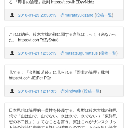
る 「即非の論理」批判 https://t.co/JhEDyvNddz
2018-01-23 23:38:19
@muratayukizane
(
投稿一覧
)
これは納得。鈴木大拙の禅に関する言説はしっくり来なかっ
た。 https://t.co/rF5ZySyiu8
2018-01-21 12:55:19
@masatsugumatsus
(
投稿一覧
)
見てる：『金剛般若経』に見られる「即非の論理」批判
https://t.co/1JEtPe1PQr
2018-01-21 12:14:05
@blindwalk
(
投稿一覧
)
日本思想は論理的一貫性を軽蔑する。典型は鈴木大拙の禅思
想で「山は山で、山でない。水は水で、水でない（「東洋思
想の不二性」）」てなことを言う。実はこれがサンスクリッ
ト語の誤読に由来する疑いが濃厚なのです。下から短い論文