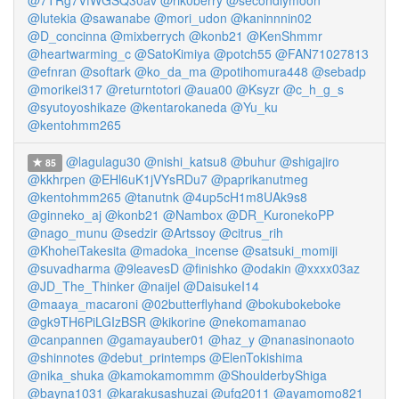
@7TRg7VfWGSQ30av
@rik0berry
@secondlymoon
@lutekia
@sawanabe
@mori_udon
@kaninnnin02
@D_concinna
@mixberrych
@konb21
@KenShmmr
@heartwarming_c
@SatoKimiya
@potch55
@FAN71027813
@efnran
@softark
@ko_da_ma
@potihomura448
@sebadp
@morikei317
@returntotori
@aua00
@Ksyzr
@c_h_g_s
@syutoyoshikaze
@kentarokaneda
@Yu_ku
@kentohmm265
@lagulagu30
@nishi_katsu8
@buhur
@shigajiro
85
@kkhrpen
@EHl6uK1jVYsRDu7
@paprikanutmeg
@kentohmm265
@tanutnk
@4up5cH1m8UAk9s8
@ginneko_aj
@konb21
@Nambox
@DR_KuronekoPP
@nago_munu
@sedzir
@Artssoy
@citrus_rih
@KhoheiTakesita
@madoka_incense
@satsuki_momiji
@suvadharma
@9leavesD
@finishko
@odakin
@xxxx03az
@JD_The_Thinker
@naijel
@DaisukeI14
@maaya_macaroni
@02butterflyhand
@bokubokeboke
@gk9TH6PiLGIzBSR
@kikorine
@nekomamanao
@canpannen
@gamayauber01
@haz_y
@nanasinonaoto
@shinnotes
@debut_printemps
@ElenTokishima
@nika_shuka
@kamokamommm
@ShoulderbyShiga
@bayna1031
@karakusashuzai
@ufg2011
@ayamomo821