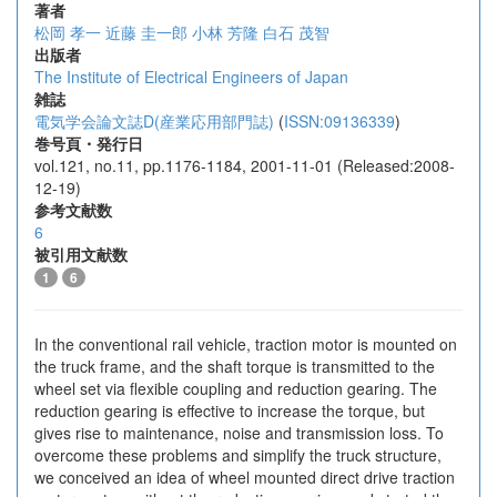
著者
松岡 孝一
近藤 圭一郎
小林 芳隆
白石 茂智
出版者
The Institute of Electrical Engineers of Japan
雑誌
電気学会論文誌D(産業応用部門誌)
(
ISSN:09136339
)
巻号頁・発行日
vol.121, no.11, pp.1176-1184, 2001-11-01 (Released:2008-
12-19)
参考文献数
6
被引用文献数
1
6
In the conventional rail vehicle, traction motor is mounted on
the truck frame, and the shaft torque is transmitted to the
wheel set via flexible coupling and reduction gearing. The
reduction gearing is effective to increase the torque, but
gives rise to maintenance, noise and transmission loss. To
overcome these problems and simplify the truck structure,
we conceived an idea of wheel mounted direct drive traction