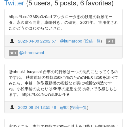
Twitter
(5 users, 5 posts, 6 favorites)
https://t.co/lGMSp3z0ad アウタロータ形の鉄道の駆動モー
タ、永久磁石同期、車輪付き。の研究、2001年。 実用化され
たかどうかはわからないけど。
2023-04-08 22:02:57
@kumarobo
(
投稿一覧
)
1
@chronowaal
1
@ohnuki_tsuyoshi 台車の蛇行動は一つの制約になってくるの
ですね。 鉄道総研の狭軌250km/hのためのNEXT250を調べて
みたら、車軸一体型電動機の搭載など実に斬新な構造です
ね。小径車輪のあたりはSE車の思想を受け継いでる感じもし
ます。 https://t.co/NQWsDKDPF9
2022-08-24 12:55:48
@tbt
(
投稿一覧
)
実のところ、本邦で狭軌で200㎞/h以上を目指した技術開発は