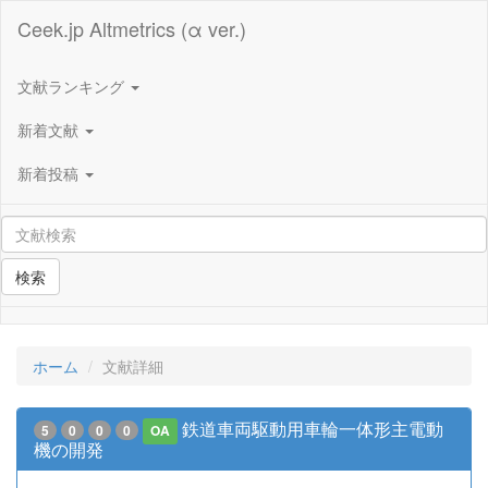
Ceek.jp Altmetrics (α ver.)
文献ランキング
新着文献
新着投稿
検索
ホーム
文献詳細
鉄道車両駆動用車輪一体形主電動
5
0
0
0
OA
機の開発