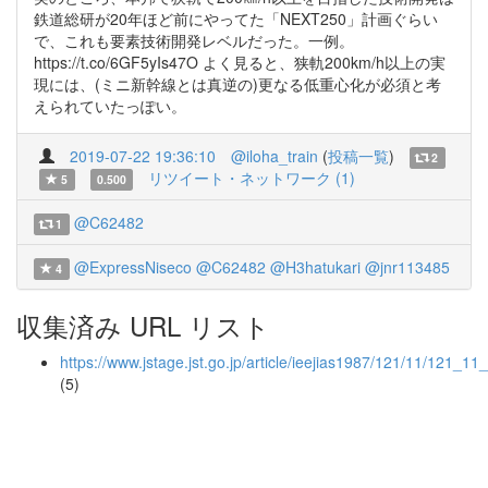
鉄道総研が20年ほど前にやってた「NEXT250」計画ぐらい
で、これも要素技術開発レベルだった。一例。
https://t.co/6GF5yIs47O よく見ると、狭軌200km/h以上の実
現には、(ミニ新幹線とは真逆の)更なる低重心化が必須と考
えられていたっぽい。
2019-07-22 19:36:10
@iloha_train
(
投稿一覧
)
2
リツイート・ネットワーク (1)
5
0.500
@C62482
1
@ExpressNiseco
@C62482
@H3hatukari
@jnr113485
4
収集済み URL リスト
https://www.jstage.jst.go.jp/article/ieejias1987/121/11/121_1
(5)