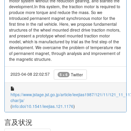
motor system without the reduction gearing, and started the
development.In this system, the traction motor is required to
produce more torque and reduce the mass. So we
introduced permanent magnet synchronous motor for the
first time in the rail vehicle. Here, we propose fundamental
structures of the wheel mounted direct drive traction motors,
and present a prototype wheel mounted traction motor
model, which is manufactured by trial as the first step of the
development. We overcame the problem of temperature rise
of permanent magnet, through analysis and improvement of
the magnetic structure.
2023-04-08 22:02:57
Twitter
5 + 6
https://www.jstage.jst.go.jp/article/ieejias1987/121/11/121_11_117
char/ja/
(
info:doi/10.1541/ieejias.121.1176
)
言及状況