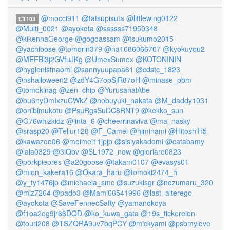
@mocci911
@tatsupisuta
@littlewing0122
103
@Multi_0021
@ayokota
@ssssss71950348
@kikennaGeorge
@gogoassam
@tsukumo2015
@yachibose
@tomorin379
@na1686066707
@kyokuyou2
@MEFBl3j2GVfuJKg
@UmexSumex
@KOTONININ
@hygienistnaomi
@sannyuupapa61
@cdstc_1823
@nshalloween2
@zdY4G7opSjR87oH
@minase_pbm
@tomokinag
@zen_chip
@YurusanaiAbe
@bu6nyDmIxzuCWkZ
@nobuyuki_nakata
@M_daddy1031
@onibimukotu
@PsuRgsSuDC8RNT9
@kekko_sun
@G76whizkidz
@jinta_6
@cheerrinaviva
@ma_nasky
@srasp20
@Tellur128
@F_Camel
@himinami
@HitoshiH5
@kawazoe06
@meimei11jpjp
@sisiyakadomi
@catabamy
@lala0329
@3lQbv
@SL1972_now
@gloriaro0823
@porkpiepres
@a20goose
@takam0107
@evasys01
@mion_kakera16
@Okara_haru
@tomoki2474_h
@y_ty1476jp
@michaela_smc
@suzukisgr
@nezumaru_320
@miz7264
@pado3
@Mami66541996
@last_alterego
@ayokota
@SaveFennecSafty
@yamanokoya
@f1oa2og9jr66DQD
@ko_kuwa_gata
@19s_tickereien
@touri208
@TSZQRA9uv7bqPCY
@mickyami
@psbmylove