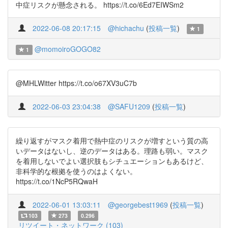
中症リスクが懸念される。 https://t.co/6Ed7EIWSm2
2022-06-08 20:17:15
@hichachu
(
投稿一覧
)
1
@momoiroGOGO82
1
@MHLWitter https://t.co/o67XV3uC7b
2022-06-03 23:04:38
@SAFU1209
(
投稿一覧
)
繰り返すがマスク着用で熱中症のリスクが増すという質の高
いデータはないし、逆のデータはある。理路も弱い。マスク
を着用しないでよい選択肢もシチュエーションもあるけど、
非科学的な根拠を使うのはよくない。
https://t.co/1NcP5RQwaH
2022-06-01 13:03:11
@georgebest1969
(
投稿一覧
)
103
273
0.296
リツイート・ネットワーク (103)