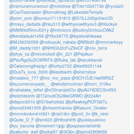
@DocFrankie
@Kaneda_Syotarou
@kim57908799
@nemunemunemuri
@mototree
@Trier10247736
@ryuta23
@CanTeamaster
@tomokinag
@LakesideTemple
@pom_yom
@sunsun71131815
@G7iLL2d5gx0wxUG
@mayu_dadada
@risu313
@withyouwithyou3
@hilucky4
@M6Nf4dRmnJt3I1y
@mimixcro
@bu6nyDmIxzuCWkZ
@kimidaisuki1459
@Ybc38775
@kiyokoishikawa
@MJ36332058
@nobuyuki_nakata
@M5kd3
@mmmarkeyy
@M_daddy1031
@NH5GtJ2cFuZ9vCF
@nov_terra
@phys_ca
@ninninobell
@n_221
@Pepikun
@PsuRgsSuDC8RNT9
@Ruka_lab
@tarukitaruki
@Catamongthepig1
@furby2722
@kie89251144
@DusTy_luna_3000
@kiseibachi
@sherrybox
@maaboo_777
@mo_mo_papa
@SCf1OJE1tw6WR2Z
@suzumenooyado__
@windstroutman
@horn_310ko
@nahatake_teftef
@oO0nanjai0Oo
@pAlJ78DECSmfl93
@teiichiteiichi
@TQmu8OSJ9kkGRWO
@224Ai1
@depon2010
@G76whizkidz
@pRewk4gPlOFG6Tu
@sora53481505
@cheerrinaviva
@Kasumi_Gowler
@mmmkmkm410921
@ciel18m
@jun0_0v
@k_nirei
@Quite_D_F
@sm623
@HitoshiH5
@yukieyukinco
@yu_karunia
@meimei11jpjp
@pepesenishishib
@yakumo_wall
@yokai57
@3lQbv
@aym42908656