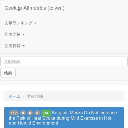
Ceek.jp Altmetrics (α ver.)
文献ランキング
新着文献
新着投稿
検索
ホーム
文献詳細
Surgical Masks Do Not Increase
117
0
0
0
OA
the Risk of Heat Stroke during Mild Exercise in Hot
and Humid Environment