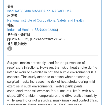
著者
Issei KATO
Yuta MASUDA
Kei NAGASHIMA
出版者
National Institute of Occupational Safety and Health
雑誌
Industrial Health
(
ISSN:00198366
)
巻号頁・発行日
pp.2021-0072, (Released:2021-08-20)
被引用文献数
5
Surgical masks are widely used for the prevention of
respiratory infections. However, the risk of heat stroke during
intense work or exercise in hot and humid environments is a
concern. This study aimed to examine whether wearing
surgical masks increases the risk of heat stroke during mild
exercise in such environments. Twelve participants
conducted treadmill exercise for 30 min at 6 km/h, with 5%
slope, 35°C ambient temperature, and 65% relative humidity,
while wearing or not a surgical mask (mask and control trials,
respectively). Rectal temperature (Trec), ear canal