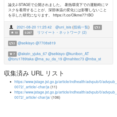
論文J-STAGEで公開されました。 暑熱環境下での運動時にマ
スクを着用することが、深部体温の変化には影響しないこと
を示した研究になります。 https://t.co/Olkme771BO
2021-08-20 11:25:42
@uni_isis
(
投稿一覧
)
3
リツイート・ネットワーク (2)
10
0.267
@seikisyo
@7708s819
2
@akstn_yjuks_67
@seikisyo
@kunibon_AT
7
@toru1789taka
@ma_su_da_19
@mahitec73
@mba_st
収集済み URL リスト
https://www.jstage.jst.go.jp/article/indhealth/advpub/0/advpub
0072/_article/-char/ja
(11)
https://www.jstage.jst.go.jp/article/indhealth/advpub/0/advpub
0072/_article/-char/ja/
(106)