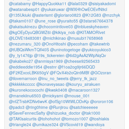
@catabamy
@HappyQuokka11
@lala0329
@sisiyakadomi
@watanabesp01
@yukairuwar
@WXHhOwEOEvfN9cl
@135Ukiuki
@asterismt
@gloriaro0823
@K12G83
@mzchyk
@takam0107
@une_rose
@yuraito55
@3stars67664378
@akatsukinezu
@chocomintlove03
@inblueskyheaven
@kgOEyDyuQBGWZ6i
@kikiya_nob
@KITAMORIvet
@LOVE18483081
@michikinao
@musubi17658968
@nezumaru_320
@OnoHitoshi
@pecoham
@takewtnb
@tUBQsWkmTQlf40S
@uninotogetoge
@yukicoyukico3
@y_ty1476jp
@19s_tickereien
@6d2gAsA2WtpNqQv
@akabeko27
@anmisya1969
@cheese92565433
@eddieeddie1954
@estnr
@f1oa2og9jr66DQD
@F2KExcoLBK650gV
@FQvX4b2oQin9MBf
@GOzoran
@ilovemarroon
@inu_no_tweets
@jerry_tk_jazz
@kkkkkkccccc
@konaveyasao
@kouryu_airakuen
@kuronekococochi
@kwsk0408
@macaroon1327
@manekiinu6503
@mickyami
@mouse_001
@nfZTrsbKDNv6wvK
@ofSg10WtWLODvKp
@ororon106
@pado3
@ring0hime
@Runjirou
@satchieeeeee
@SaveFennecSafty
@shizuoka_doctor
@tak1000
@TAKIsaicurtis
@tohohohot
@tomozo1007
@toshiakis
@triangle24
@umikaze324
@VScovid19
@wandoya