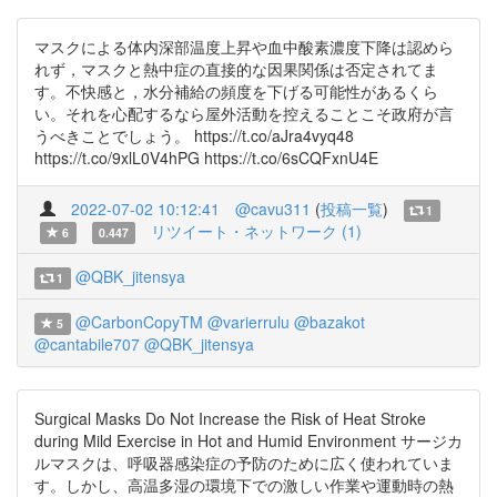
マスクによる体内深部温度上昇や血中酸素濃度下降は認めら
れず，マスクと熱中症の直接的な因果関係は否定されてま
す。不快感と，水分補給の頻度を下げる可能性があるくら
い。それを心配するなら屋外活動を控えることこそ政府が言
うべきことでしょう。 https://t.co/aJra4vyq48
https://t.co/9xlL0V4hPG https://t.co/6sCQFxnU4E
2022-07-02 10:12:41
@cavu311
(
投稿一覧
)
1
リツイート・ネットワーク (1)
6
0.447
@QBK_jitensya
1
@CarbonCopyTM
@varierrulu
@bazakot
5
@cantabile707
@QBK_jitensya
Surgical Masks Do Not Increase the Risk of Heat Stroke
during Mild Exercise in Hot and Humid Environment サージカ
ルマスクは、呼吸器感染症の予防のために広く使われていま
す。しかし、高温多湿の環境下での激しい作業や運動時の熱