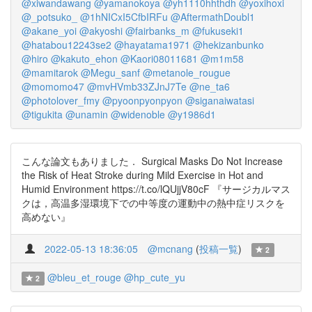
@xiwandawang
@yamanokoya
@yh1110hhthdh
@yoxihoxi
@_potsuko_
@1hNICxI5CfbIRFu
@AftermathDoubl1
@akane_yoi
@akyoshi
@fairbanks_m
@fukuseki1
@hatabou12243se2
@hayatama1971
@hekizanbunko
@hiro
@kakuto_ehon
@Kaori08011681
@m1m58
@mamitarok
@Megu_sanf
@metanole_rougue
@momomo47
@mvHVmb33ZJnJ7Te
@ne_ta6
@photolover_fmy
@pyoonpyonpyon
@siganaiwatasi
@tigukita
@unamin
@widenoble
@y1986d1
こんな論文もありました． Surgical Masks Do Not Increase
the Risk of Heat Stroke during Mild Exercise in Hot and
Humid Environment https://t.co/lQUjjV80cF 『サージカルマス
クは，高温多湿環境下での中等度の運動中の熱中症リスクを
高めない』
2022-05-13 18:36:05
@mcnang
(
投稿一覧
)
2
@bleu_et_rouge
@hp_cute_yu
2