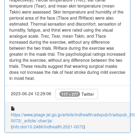
temperature (Tear), and mean skin temperature (mean
Tskin) were assessed. Skin temperature and humidity of the
perioral area of the face (Tface and RHface) were also
estimated. Thermal sensation and discomfort, sensation of
humidity, fatigue, and thirst were rated using the visual
analogue scale. Trec, Tear, mean Tskin, and Tface
increased during the exercise, without any difference
between the two trials. RHface during the exercise was
greater in the mask trial. The psychological ratings increased
during the exercise, without any difference between the two
trials. These results suggest that wearing surgical masks
does not increase the risk of heat stroke during mild exercise
in moist heat.
2023-06-24 12:29:06
Twitter
117 + 277
https://www.jstage.jst.go.jp/article/indhealth/advpub/0/advpub_20
0072/_article/-char/ja/
(
info:doi/10.2486/indhealth.2021-0072
)