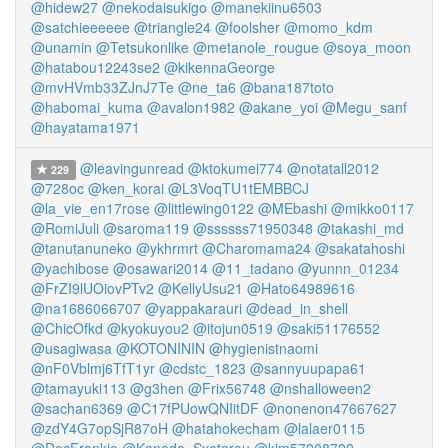
@hidew27
@nekodaisukigo
@manekiinu6503
@satchieeeeee
@triangle24
@foolsher
@momo_kdm
@unamin
@Tetsukonlike
@metanole_rougue
@soya_moon
@hatabou12243se2
@kikennaGeorge
@mvHVmb33ZJnJ7Te
@ne_ta6
@bana187toto
@habomai_kuma
@avalon1982
@akane_yoi
@Megu_sanf
@hayatama1971
@leavingunread
@ktokumei774
@notatall2012
229
@728oc
@ken_korai
@L3VoqTU1tEMBBCJ
@la_vie_en17rose
@littlewing0122
@MEbashi
@mikko0117
@RomiJuli
@saroma119
@ssssss71950348
@takashi_md
@tanutanuneko
@ykhrmrt
@Charomama24
@sakatahoshi
@yachibose
@osawari2014
@11_tadano
@yunnn_01234
@FrZI9lUOiovPTv2
@KellyUsu21
@Hato64989616
@na1686066707
@yappakarauri
@dead_in_shell
@ChicOfkd
@kyokuyou2
@itojun0519
@saki51176552
@usagiwasa
@KOTONININ
@hygienistnaomi
@nF0Vblmj6TfT1yr
@cdstc_1823
@sannyuupapa61
@tamayuki113
@g3hen
@Frix56748
@nshalloween2
@sachan6369
@C17fPUowQNIitDF
@nonenon47667627
@zdY4G7opSjR87oH
@hatahokecham
@lalaer0115