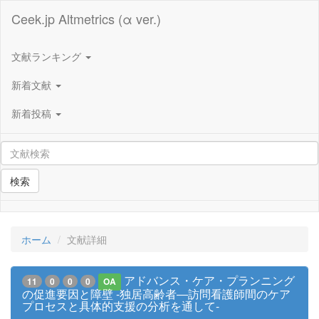
Ceek.jp Altmetrics (α ver.)
文献ランキング
新着文献
新着投稿
検索
ホーム
文献詳細
アドバンス・ケア・プランニング
11
0
0
0
OA
の促進要因と障壁 -独居高齢者―訪問看護師間のケア
プロセスと具体的支援の分析を通して-