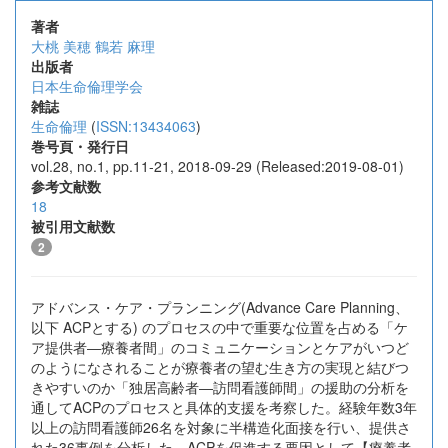
著者
大桃 美穂
鶴若 麻理
出版者
日本生命倫理学会
雑誌
生命倫理
(
ISSN:13434063
)
巻号頁・発行日
vol.28, no.1, pp.11-21, 2018-09-29 (Released:2019-08-01)
参考文献数
18
被引用文献数
2
アドバンス・ケア・プランニング(Advance Care Planning、
以下 ACPとする) のプロセスの中で重要な位置を占める「ケ
ア提供者―療養者間」のコミュニケーションとケアがいつど
のようになされることが療養者の望む生き方の実現と結びつ
きやすいのか「独居高齢者―訪問看護師間」の援助の分析を
通してACPのプロセスと具体的支援を考察した。経験年数3年
以上の訪問看護師26名を対象に半構造化面接を行い、提供さ
れた36事例を分析した。ACPを促進する要因として【療養者