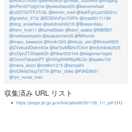
@Ho4ru1mo4n
@kenkmk35
@medic_futureNS
@mogilog
@nFkrn0I7tyig31w
@yokochan225
@kamomehasi
@ul3DTSiTFF3TvSL
@lernen_med
@AaKFgnLp2nEkS1u
@grateful_3732
@EDSIVnFyn7UIFfv
@maa90171198
@sing_snowflake
@satohoshi0218
@Bossandasu
@hero_hryk11
@kuma55san
@kaori_asaba
@KBVB07
@medicareiyashi
@ayapanman25
@NKfumie
@mayu_kawazoe
@hnok1203
@tokuju_aioi
@tktrsce0925
@ZVv6u4IIDqhm93a
@Iw7bvMB2IoTOtmf
@m5vhibok2525
@rzOpnZTJGsjwdQh
@hikari202104
@wagense1egao
@OmoriTakashiPT
@V4GgKIAiRKpWLQn
@ayako700
@mens_wocn
@mtdknt1215
@azmyshr
@mQNvb2VuqT9779
@Pan_chiko
@PJKEN001
@ryo_nurse_man
収集済み URL リスト
https://jstage.jst.go.jp/article/jabedit/28/1/28_11/_pdf
(11)