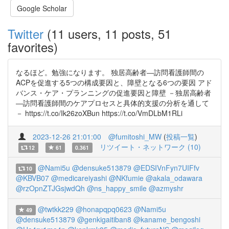
Google Scholar
Twitter
(11 users, 11 posts, 51
favorites)
なるほど。勉強になります。 独居高齢者―訪問看護師間の
ACPを促進する5つの構成要因と、障壁となる6つの要因 アド
バンス・ケア・プランニングの促進要因と障壁 －独居高齢者
―訪問看護師間のケアプロセスと具体的支援の分析を通して
－ https://t.co/Ik26zoXBun https://t.co/VmDLbM1RLi
2023-12-26 21:01:00
@fumitoshi_MW
(
投稿一覧
)
リツイート・ネットワーク (10)
12
61
0.361
@Nami5u
@densuke513879
@EDSIVnFyn7UIFfv
10
@KBVB07
@medicareiyashi
@NKfumie
@akala_odawara
@rzOpnZTJGsjwdQh
@ns_happy_smile
@azmyshr
@twtkk229
@honapqpq0623
@Nami5u
49
@densuke513879
@genkigaitiban8
@kaname_bengoshi