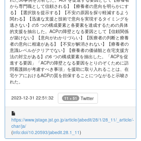
から専門職として信頼される】【療養者の意向を明らかにす
る】【選択肢を提示する】【不安の原因を探り軽減するよう
関わる】【迅速な支援と技術で意向を実現するタイミングを
逃さない】の5 つの構成要素と各要素を達成するための具体
的支援を抽出した。ACPの障壁となる要因として【信頼関係
が築けない】【意向がわかりづらい】【医療者の判断と療養
者の意向に相違がある】【不安が解消されない】【療養者の
意識レベルがクリアでない】【療養者の価値観と在宅支援方
法の対立がある】の6 つの構成要素を抽出した。「ACPを促
進する要因」「ACPの障壁となる要因をとりのぞくために訪
問看護師が考慮すべき事項」を援助に取り入れることは、在
宅ケアにおけるACPの質を担保することにつながると示唆さ
れた。
2023-12-31 22:51:32
Twitter
11 + 51
https://www.jstage.jst.go.jp/article/jabedit/28/1/28_11/_article/-
char/ja/
(
info:doi/10.20593/jabedit.28.1_11
)