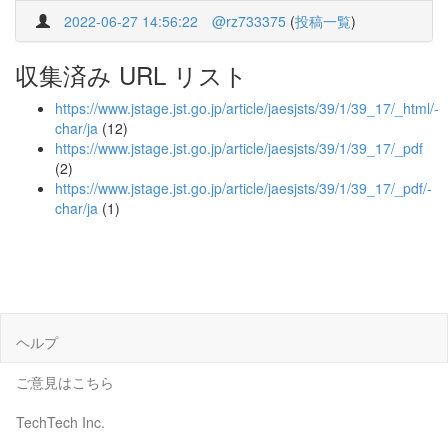
2022-06-27 14:56:22
@rz733375
(
投稿一覧
)
収集済み URL リスト
https://www.jstage.jst.go.jp/article/jaesjsts/39/1/39_17/_html/-
char/ja
(12)
https://www.jstage.jst.go.jp/article/jaesjsts/39/1/39_17/_pdf
(2)
https://www.jstage.jst.go.jp/article/jaesjsts/39/1/39_17/_pdf/-
char/ja
(1)
ヘルプ
ご意見はこちら
TechTech Inc.