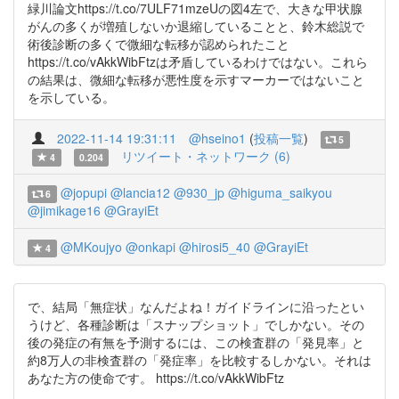
緑川論文https://t.co/7ULF71mzeUの図4左で、大きな甲状腺
がんの多くが増殖しないか退縮していることと、鈴木総説で
術後診断の多くで微細な転移が認められたこと
https://t.co/vAkkWibFtzは矛盾しているわけではない。これら
の結果は、微細な転移が悪性度を示すマーカーではないこと
を示している。
2022-11-14 19:31:11
@hseino1
(
投稿一覧
)
5
リツイート・ネットワーク (6)
4
0.204
@jopupi
@lancia12
@930_jp
@higuma_saikyou
6
@jimikage16
@GrayiEt
@MKoujyo
@onkapi
@hirosi5_40
@GrayiEt
4
で、結局「無症状」なんだよね！ガイドラインに沿ったとい
うけど、各種診断は「スナップショット」でしかない。その
後の発症の有無を予測するには、この検査群の「発見率」と
約8万人の非検査群の「発症率」を比較するしかない。それは
あなた方の使命です。 https://t.co/vAkkWibFtz