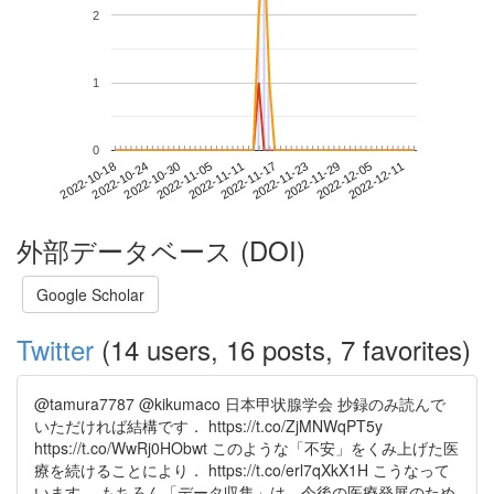
2
1
0
2022-12-05
2022-10-18
2022-11-05
2022-11-23
2022-12-11
2022-10-24
2022-11-11
2022-11-29
2022-10-30
2022-11-17
外部データベース (DOI)
Google Scholar
Twitter
(14 users, 16 posts, 7 favorites)
@tamura7787 @kikumaco 日本甲状腺学会 抄録のみ読んで
いただければ結構です． https://t.co/ZjMNWqPT5y
https://t.co/WwRj0HObwt このような「不安」をくみ上げた医
療を続けることにより． https://t.co/erl7qXkX1H こうなって
います． もちろん「データ収集」は，今後の医療発展のため