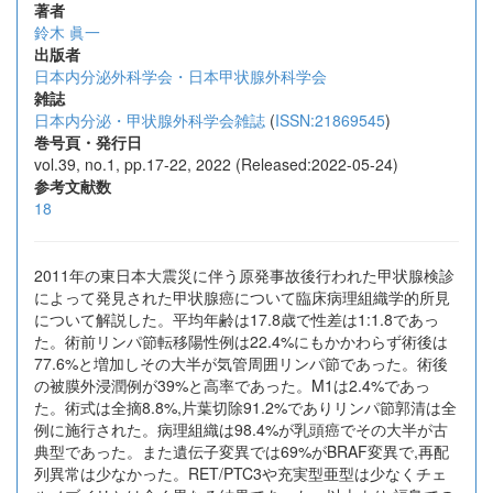
著者
鈴木 眞一
出版者
日本内分泌外科学会・日本甲状腺外科学会
雑誌
日本内分泌・甲状腺外科学会雑誌
(
ISSN:21869545
)
巻号頁・発行日
vol.39, no.1, pp.17-22, 2022 (Released:2022-05-24)
参考文献数
18
2011年の東日本大震災に伴う原発事故後行われた甲状腺検診
によって発見された甲状腺癌について臨床病理組織学的所見
について解説した。平均年齢は17.8歳で性差は1:1.8であっ
た。術前リンパ節転移陽性例は22.4%にもかかわらず術後は
77.6%と増加しその大半が気管周囲リンパ節であった。術後
の被膜外浸潤例が39%と高率であった。M1は2.4%であっ
た。術式は全摘8.8%,片葉切除91.2%でありリンパ節郭清は全
例に施行された。病理組織は98.4%が乳頭癌でその大半が古
典型であった。また遺伝子変異では69%がBRAF変異で,再配
列異常は少なかった。RET/PTC3や充実型亜型は少なくチェ