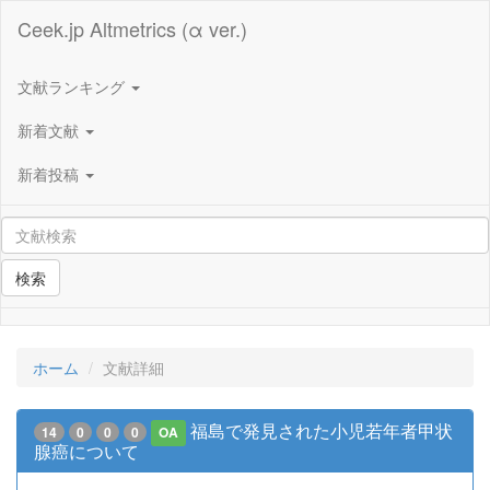
Ceek.jp Altmetrics (α ver.)
文献ランキング
新着文献
新着投稿
検索
ホーム
文献詳細
福島で発見された小児若年者甲状
14
0
0
0
OA
腺癌について