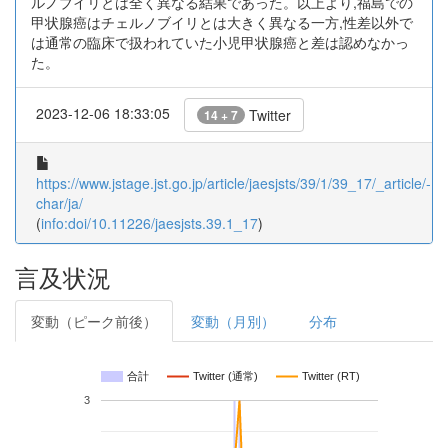
ルノブイリとは全く異なる結果であった。以上より,福島での
甲状腺癌はチェルノブイリとは大きく異なる一方,性差以外で
は通常の臨床で扱われていた小児甲状腺癌と差は認めなかっ
た。
2023-12-06 18:33:05
Twitter
14 + 7
https://www.jstage.jst.go.jp/article/jaesjsts/39/1/39_17/_article/-
char/ja/
(
info:doi/10.11226/jaesjsts.39.1_17
)
言及状況
変動（ピーク前後）
変動（月別）
分布
合計
Twitter (通常)
Twitter (RT)
3