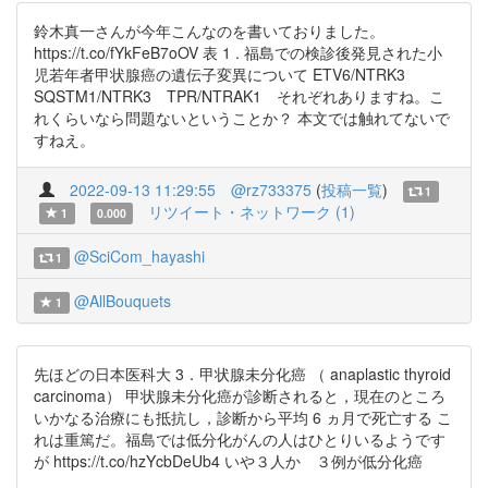
鈴木真一さんが今年こんなのを書いておりました。
https://t.co/fYkFeB7oOV 表 1 . 福島での検診後発見された小
児若年者甲状腺癌の遺伝子変異について ETV6/NTRK3
SQSTM1/NTRK3 TPR/NTRAK1 それぞれありますね。こ
れくらいなら問題ないということか？ 本文では触れてないで
すねえ。
2022-09-13 11:29:55
@rz733375
(
投稿一覧
)
1
リツイート・ネットワーク (1)
1
0.000
@SciCom_hayashi
1
@AllBouquets
1
先ほどの日本医科大 3．甲状腺未分化癌 （ anaplastic thyroid
carcinoma） 甲状腺未分化癌が診断されると，現在のところ
いかなる治療にも抵抗し，診断から平均 6 ヵ月で死亡する こ
れは重篤だ。福島では低分化がんの人はひとりいるようです
が https://t.co/hzYcbDeUb4 いや３人か ３例が低分化癌