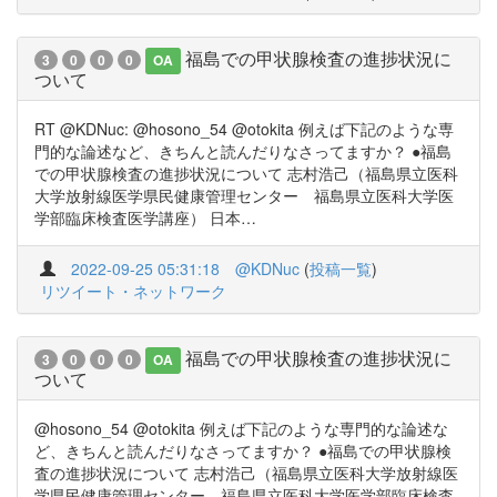
福島での甲状腺検査の進捗状況に
3
0
0
0
OA
ついて
RT @KDNuc: @hosono_54 @otokita 例えば下記のような専
門的な論述など、きちんと読んだりなさってますか？ ●福島
での甲状腺検査の進捗状況について 志村浩己（福島県立医科
大学放射線医学県民健康管理センター 福島県立医科大学医
学部臨床検査医学講座） 日本…
2022-09-25 05:31:18
@KDNuc
(
投稿一覧
)
リツイート・ネットワーク
福島での甲状腺検査の進捗状況に
3
0
0
0
OA
ついて
@hosono_54 @otokita 例えば下記のような専門的な論述な
ど、きちんと読んだりなさってますか？ ●福島での甲状腺検
査の進捗状況について 志村浩己（福島県立医科大学放射線医
学県民健康管理センター 福島県立医科大学医学部臨床検査