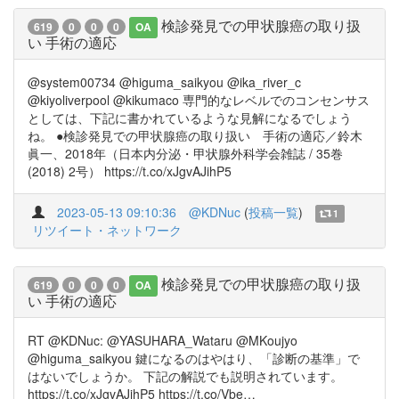
検診発見での甲状腺癌の取り扱
619
0
0
0
OA
い 手術の適応
@system00734 @higuma_saikyou @ika_river_c
@kiyoliverpool @kikumaco 専門的なレベルでのコンセンサス
としては、下記に書かれているような見解になるでしょう
ね。 ●検診発見での甲状腺癌の取り扱い 手術の適応／鈴木
眞一、2018年（日本内分泌・甲状腺外科学会雑誌 / 35巻
(2018) 2号） https://t.co/xJgvAJihP5
2023-05-13 09:10:36
@KDNuc
(
投稿一覧
)
1
リツイート・ネットワーク
検診発見での甲状腺癌の取り扱
619
0
0
0
OA
い 手術の適応
RT @KDNuc: @YASUHARA_Wataru @MKoujyo
@higuma_saikyou 鍵になるのはやはり、「診断の基準」で
はないでしょうか。 下記の解説でも説明されています。
https://t.co/xJgvAJihP5 https://t.co/Vbe…