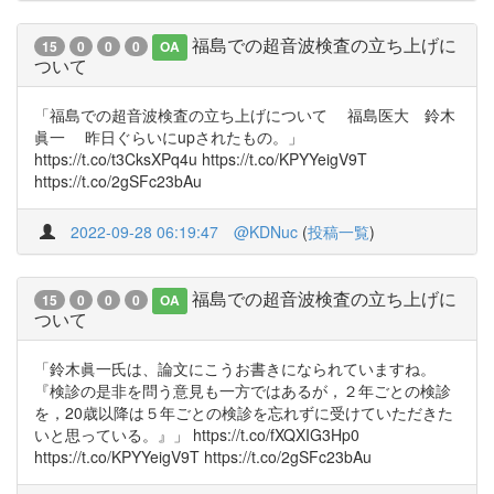
福島での超音波検査の立ち上げに
15
0
0
0
OA
ついて
「福島での超音波検査の立ち上げについて 福島医大 鈴木
眞一 昨日ぐらいにupされたもの。」
https://t.co/t3CksXPq4u https://t.co/KPYYeigV9T
https://t.co/2gSFc23bAu
2022-09-28 06:19:47
@KDNuc
(
投稿一覧
)
福島での超音波検査の立ち上げに
15
0
0
0
OA
ついて
「鈴木眞一氏は、論文にこうお書きになられていますね。
『検診の是非を問う意見も一方ではあるが，２年ごとの検診
を，20歳以降は５年ごとの検診を忘れずに受けていただきた
いと思っている。』」 https://t.co/fXQXIG3Hp0
https://t.co/KPYYeigV9T https://t.co/2gSFc23bAu