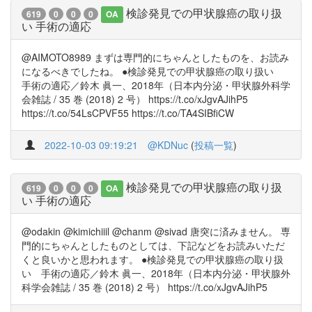
検診発見での甲状腺癌の取り扱
619
0
0
0
OA
い 手術の適応
@AIMOTO8989 まずは専門的にちゃんとしたものを、お読み
になるべきでしたね。 ●検診発見での甲状腺癌の取り扱い
手術の適応／鈴木 眞一、2018年（日本内分泌・甲状腺外科学
会雑誌 / 35 巻 (2018) 2 号） https://t.co/xJgvAJihP5
https://t.co/54LsCPVF55 https://t.co/TA4SIBfiCW
2022-10-03 09:19:21
@KDNuc
(
投稿一覧
)
検診発見での甲状腺癌の取り扱
619
0
0
0
OA
い 手術の適応
@odakin @kimichiiil @chanm @sivad 唐突に済みません。 専
門的にちゃんとしたものとしては、下記などをお読みいただ
くと良いかと思われます。 ●検診発見での甲状腺癌の取り扱
い 手術の適応／鈴木 眞一、2018年（日本内分泌・甲状腺外
科学会雑誌 / 35 巻 (2018) 2 号） https://t.co/xJgvAJihP5