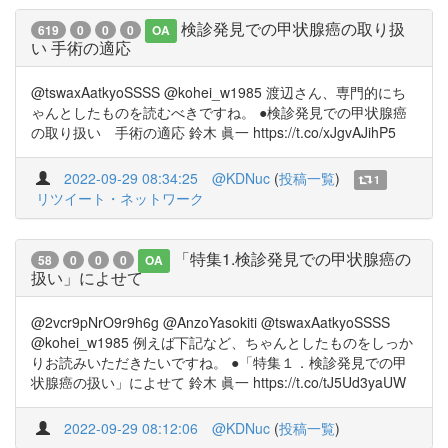
検診発見での甲状腺癌の取り扱
619
0
0
0
OA
い 手術の適応
@tswaxAatkyoSSSS @kohei_w1985 渡辺さん、専門的にち
ゃんとしたものを読むべきですね。 ●検診発見での甲状腺癌
の取り扱い 手術の適応 鈴木 眞一 https://t.co/xJgvAJihP5
2022-09-29 08:34:25
@KDNuc
(
投稿一覧
)
1
リツイート・ネットワーク
「特集1.検診発見での甲状腺癌の
58
0
0
0
OA
扱い」によせて
@2vcr9pNrO9r9h6g @AnzoYasokiti @tswaxAatkyoSSSS
@kohei_w1985 例えば下記など、ちゃんとしたものをしっか
りお読みいただきたいですね。 ●「特集１．検診発見での甲
状腺癌の扱い」によせて 鈴木 眞一 https://t.co/tJ5Ud3yaUW
2022-09-29 08:12:06
@KDNuc
(
投稿一覧
)