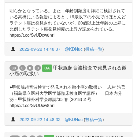
明らかとなっている。また，年齢別頻度を詳細に検討されて
いる高橋による報告によると，19歳以下の小児ではほとんど
ラテント癌は発見されていないが，20歳以上は年齢の上昇に
比例したラテント癌発見頻度の上昇が認められている。
https://t.co/SvUDcw8nrl
2022-09-22 14:48:37
@KDNuc
(
投稿一覧
)
甲状腺超音波検査で発見される微
38
0
0
0
OA
小癌の取扱い
●甲状腺超音波検査で発見される微小癌の取扱い 志村 浩己
（福島県立医科大学医学部臨床検査医学講座） 日本内分
泌・甲状腺外科学会雑誌/35 巻 (2018) 2 号
https://t.co/SvUDcw8nrl
2022-09-22 14:48:32
@KDNuc
(
投稿一覧
)