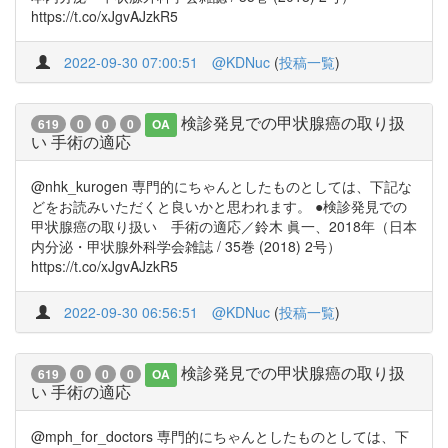
https://t.co/xJgvAJzkR5
2022-09-30 07:00:51
@KDNuc
(
投稿一覧
)
検診発見での甲状腺癌の取り扱
619
0
0
0
OA
い 手術の適応
@nhk_kurogen 専門的にちゃんとしたものとしては、下記な
どをお読みいただくと良いかと思われます。 ●検診発見での
甲状腺癌の取り扱い 手術の適応／鈴木 眞一、2018年（日本
内分泌・甲状腺外科学会雑誌 / 35巻 (2018) 2号）
https://t.co/xJgvAJzkR5
2022-09-30 06:56:51
@KDNuc
(
投稿一覧
)
検診発見での甲状腺癌の取り扱
619
0
0
0
OA
い 手術の適応
@mph_for_doctors 専門的にちゃんとしたものとしては、下