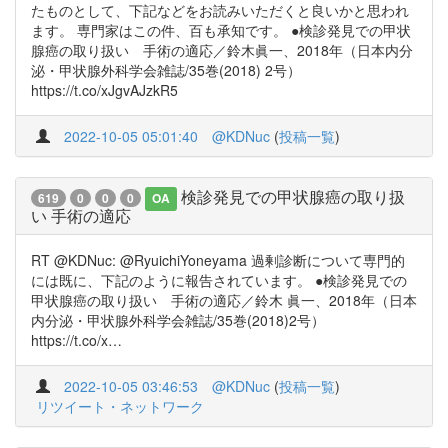
たものとして、下記などをお読みいただくと良いかと思われ
ます。 専門家はこの件、百も承知です。 ●検診発見での甲状
腺癌の取り扱い 手術の適応／鈴木眞一、2018年（日本内分
泌・甲状腺外科学会雑誌/35巻(2018) 2号）
https://t.co/xJgvAJzkR5
2022-10-05 05:01:40
@KDNuc
(
投稿一覧
)
検診発見での甲状腺癌の取り扱
619
0
0
0
OA
い 手術の適応
RT @KDNuc: @RyuichiYoneyama 過剰診断について専門的
には既に、下記のように報告されています。 ●検診発見での
甲状腺癌の取り扱い 手術の適応／鈴木 眞一、2018年（日本
内分泌・甲状腺外科学会雑誌/35巻(2018)2号）
https://t.co/x…
2022-10-05 03:46:53
@KDNuc
(
投稿一覧
)
リツイート・ネットワーク