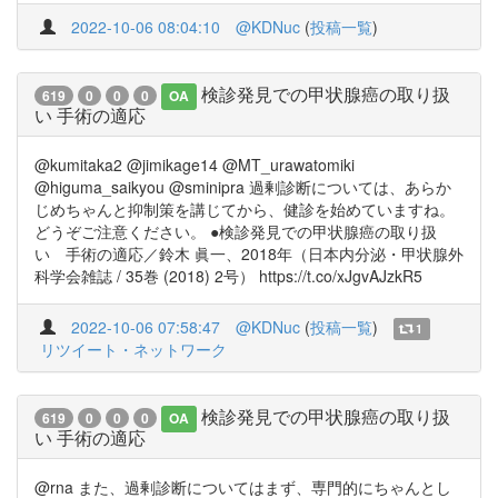
2022-10-06 08:04:10
@KDNuc
(
投稿一覧
)
検診発見での甲状腺癌の取り扱
619
0
0
0
OA
い 手術の適応
@kumitaka2 @jimikage14 @MT_urawatomiki
@higuma_saikyou @sminipra 過剰診断については、あらか
じめちゃんと抑制策を講じてから、健診を始めていますね。
どうぞご注意ください。 ●検診発見での甲状腺癌の取り扱
い 手術の適応／鈴木 眞一、2018年（日本内分泌・甲状腺外
科学会雑誌 / 35巻 (2018) 2号） https://t.co/xJgvAJzkR5
2022-10-06 07:58:47
@KDNuc
(
投稿一覧
)
1
リツイート・ネットワーク
検診発見での甲状腺癌の取り扱
619
0
0
0
OA
い 手術の適応
@rna また、過剰診断についてはまず、専門的にちゃんとし