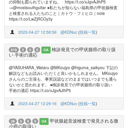
の抑制も図られていますね。 https://t.co/xJgvAJihP5
→@mostsouthguitar ●私たちが知らない福島県の甲状腺検査
と検査される人たちのこと｜カトウ・フミヒロ｜note
https://t.co/LwZjRCOy3y
2023-04-27 12:58:56
@KDNuc
(
投稿一覧
)
検診発見での甲状腺癌の取り扱
619
0
0
0
OA
い 手術の適応
@YASUHARA_Wataru @MKoujyo @higuma_saikyou 下記の
解説などもお読みいただくと良いかもしれません。 MKoujyo
さんらのご主張も、事実誤認などのままではいつまでも通ら
ないかと思われます。 ●検診発見での甲状腺癌の取り扱い
手術の適応 https://t.co/xJgvAJihP5
2023-04-27 12:29:16
@KDNuc
(
投稿一覧
)
甲状腺超音波検査で発見される微
38
0
0
0
OA
小癌の取扱い