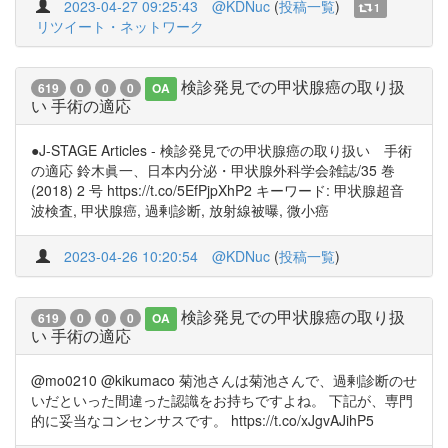
2023-04-27 09:25:43
@KDNuc
(
投稿一覧
)
1
リツイート・ネットワーク
検診発見での甲状腺癌の取り扱
619
0
0
0
OA
い 手術の適応
●J-STAGE Articles - 検診発見での甲状腺癌の取り扱い 手術
の適応 鈴木眞一、日本内分泌・甲状腺外科学会雑誌/35 巻
(2018) 2 号 https://t.co/5EfPjpXhP2 キーワード: 甲状腺超音
波検査, 甲状腺癌, 過剰診断, 放射線被曝, 微小癌
2023-04-26 10:20:54
@KDNuc
(
投稿一覧
)
検診発見での甲状腺癌の取り扱
619
0
0
0
OA
い 手術の適応
@mo0210 @kikumaco 菊池さんは菊池さんで、過剰診断のせ
いだといった間違った認識をお持ちですよね。 下記が、専門
的に妥当なコンセンサスです。 https://t.co/xJgvAJihP5