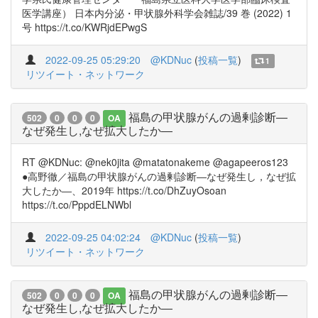
医学講座） 日本内分泌・甲状腺外科学会雑誌/39 巻 (2022) 1
号 https://t.co/KWRjdEPwgS
2022-09-25 05:29:20
@KDNuc
(
投稿一覧
)
1
リツイート・ネットワーク
福島の甲状腺がんの過剰診断―
502
0
0
0
OA
なぜ発生し,なぜ拡大したか―
RT @KDNuc: @nek0jita @matatonakeme @agapeeros123
●高野徹／福島の甲状腺がんの過剰診断―なぜ発生し，なぜ拡
大したか―、2019年 https://t.co/DhZuyOsoan
https://t.co/PppdELNWbl
2022-09-25 04:02:24
@KDNuc
(
投稿一覧
)
リツイート・ネットワーク
福島の甲状腺がんの過剰診断―
502
0
0
0
OA
なぜ発生し,なぜ拡大したか―