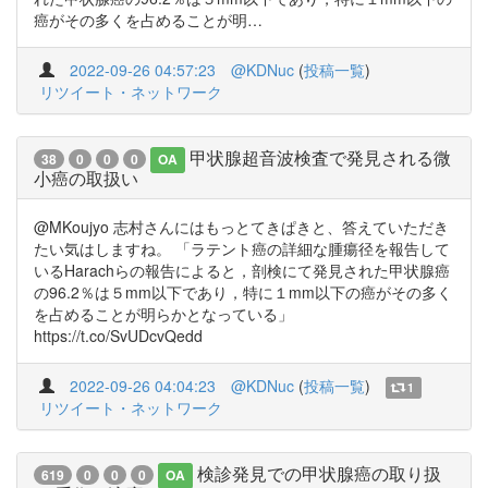
癌がその多くを占めることが明…
2022-09-26 04:57:23
@KDNuc
(
投稿一覧
)
リツイート・ネットワーク
甲状腺超音波検査で発見される微
38
0
0
0
OA
小癌の取扱い
@MKoujyo 志村さんにはもっとてきぱきと、答えていただき
たい気はしますね。 「ラテント癌の詳細な腫瘍径を報告して
いるHarachらの報告によると，剖検にて発見された甲状腺癌
の96.2％は５mm以下であり，特に１mm以下の癌がその多く
を占めることが明らかとなっている」
https://t.co/SvUDcvQedd
2022-09-26 04:04:23
@KDNuc
(
投稿一覧
)
1
リツイート・ネットワーク
検診発見での甲状腺癌の取り扱
619
0
0
0
OA