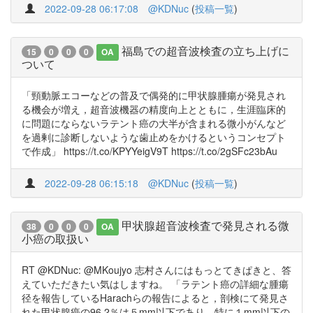
2022-09-28 06:17:08
@KDNuc
(
投稿一覧
)
福島での超音波検査の立ち上げに
15
0
0
0
OA
ついて
「頸動脈エコーなどの普及で偶発的に甲状腺腫瘍が発見され
る機会が増え，超音波機器の精度向上とともに，生涯臨床的
に問題にならないラテント癌の大半が含まれる微小がんなど
を過剰に診断しないような歯止めをかけるというコンセプト
で作成」 https://t.co/KPYYeigV9T https://t.co/2gSFc23bAu
2022-09-28 06:15:18
@KDNuc
(
投稿一覧
)
甲状腺超音波検査で発見される微
38
0
0
0
OA
小癌の取扱い
RT @KDNuc: @MKoujyo 志村さんにはもっとてきぱきと、答
えていただきたい気はしますね。 「ラテント癌の詳細な腫瘍
径を報告しているHarachらの報告によると，剖検にて発見さ
れた甲状腺癌の96.2％は５mm以下であり，特に１mm以下の