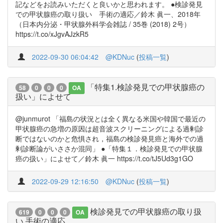
記などをお読みいただくと良いかと思われます。 ●検診発見
での甲状腺癌の取り扱い 手術の適応／鈴木 眞一、2018年
（日本内分泌・甲状腺外科学会雑誌 / 35巻 (2018) 2号）
https://t.co/xJgvAJzkR5
2022-09-30 06:04:42
@KDNuc
(
投稿一覧
)
「特集1.検診発見での甲状腺癌の
58
0
0
0
OA
扱い」によせて
@junmurot 「福島の状況とは全く異なる米国や韓国で最近の
甲状腺癌の急増の原因は超音波スクリーニングによる過剰診
断ではないのかと危惧され，福島の検診発見癌と海外での過
剰診断論がいささか混同」 ●「特集１．検診発見での甲状腺
癌の扱い」によせて／鈴木 眞一 https://t.co/tJ5Ud3g1GO
2022-09-29 12:16:50
@KDNuc
(
投稿一覧
)
検診発見での甲状腺癌の取り扱
619
0
0
0
OA
い 手術の適応