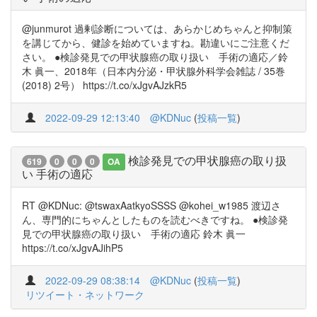
@junmurot 過剰診断については、あらかじめちゃんと抑制策
を講じてから、健診を始めていますね。勘違いにご注意くだ
さい。 ●検診発見での甲状腺癌の取り扱い 手術の適応／鈴
木 眞一、2018年（日本内分泌・甲状腺外科学会雑誌 / 35巻
(2018) 2号） https://t.co/xJgvAJzkR5
2022-09-29 12:13:40
@KDNuc
(
投稿一覧
)
検診発見での甲状腺癌の取り扱
619
0
0
0
OA
い 手術の適応
RT @KDNuc: @tswaxAatkyoSSSS @kohei_w1985 渡辺さ
ん、専門的にちゃんとしたものを読むべきですね。 ●検診発
見での甲状腺癌の取り扱い 手術の適応 鈴木 眞一
https://t.co/xJgvAJihP5
2022-09-29 08:38:14
@KDNuc
(
投稿一覧
)
リツイート・ネットワーク