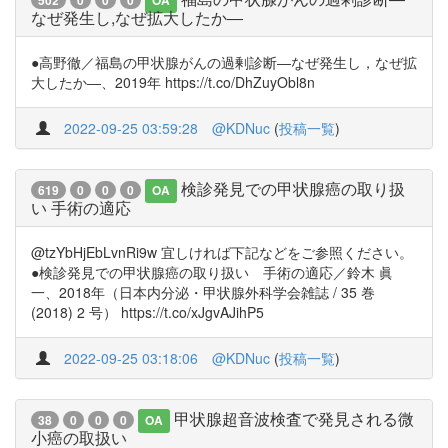
502
0
0
0
OA
なぜ発生し,なぜ拡大したか―
●高野徹／福島の甲状腺がんの過剰診断―なぜ発生し，なぜ拡
大したか―、2019年 https://t.co/DhZuyObl8n
2022-09-25 03:59:28
@KDNuc
(
投稿一覧
)
検診発見での甲状腺癌の取り扱
619
0
0
0
OA
い 手術の適応
@tzYbHjEbLvnRi9w 宜しければ下記などをご参照ください。
●検診発見での甲状腺癌の取り扱い 手術の適応／鈴木 眞
一、2018年（日本内分泌・甲状腺外科学会雑誌 / 35 巻
(2018) 2 号） https://t.co/xJgvAJihP5
2022-09-25 03:18:06
@KDNuc
(
投稿一覧
)
甲状腺超音波検査で発見される微
38
0
0
0
OA
小癌の取扱い