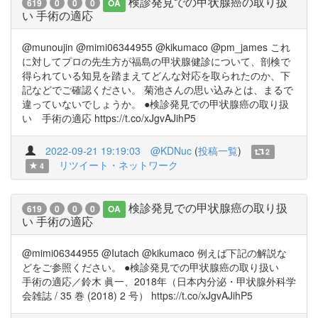
検診発見での甲状腺癌の取り扱
619
0
0
0
OA
い 手術の適応
@munoujin @mimi06344955 @kikumaco @pm_james これ
に対してプロの先生方が福島の甲状腺健診について、剖検で
得られている知見を踏まえてどんな対応を取られたのか、下
記などでご確認ください。 菊池さんの思い込みとは、まるで
違っていないでしょうか。 ●検診発見での甲状腺癌の取り扱
い 手術の適応 https://t.co/xJgvAJihP5
2022-09-21 19:19:03
@KDNuc
(
投稿一覧
)
2
リツイート・ネットワーク
4
検診発見での甲状腺癌の取り扱
619
0
0
0
OA
い 手術の適応
@mimi06344955 @Iutach @kikumaco 例えば下記の解説な
どをご参照ください。 ●検診発見での甲状腺癌の取り扱い
手術の適応／鈴木 眞一、2018年（日本内分泌・甲状腺外科学
会雑誌 / 35 巻 (2018) 2 号） https://t.co/xJgvAJihP5