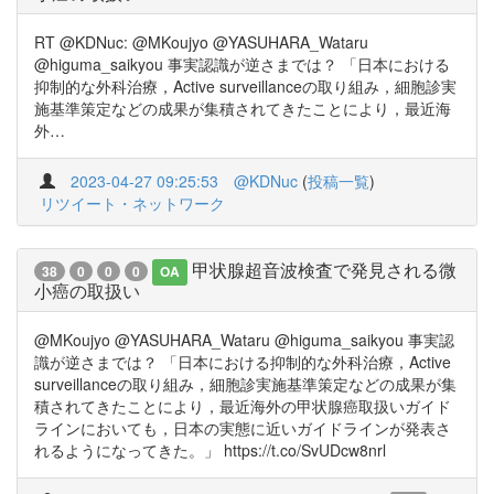
RT @KDNuc: @MKoujyo @YASUHARA_Wataru
@higuma_saikyou 事実認識が逆さまでは？ 「日本における
抑制的な外科治療，Active surveillanceの取り組み，細胞診実
施基準策定などの成果が集積されてきたことにより，最近海
外…
2023-04-27 09:25:53
@KDNuc
(
投稿一覧
)
リツイート・ネットワーク
甲状腺超音波検査で発見される微
38
0
0
0
OA
小癌の取扱い
@MKoujyo @YASUHARA_Wataru @higuma_saikyou 事実認
識が逆さまでは？ 「日本における抑制的な外科治療，Active
surveillanceの取り組み，細胞診実施基準策定などの成果が集
積されてきたことにより，最近海外の甲状腺癌取扱いガイド
ラインにおいても，日本の実態に近いガイドラインが発表さ
れるようになってきた。」 https://t.co/SvUDcw8nrl