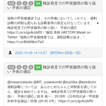
検診発見での甲状腺癌の取り扱
619
0
0
0
OA
い 手術の適応
福島の甲状腺健診では、その準備においてしっかりと、過剰
診断の抑制も図られる診断基準の策定も行なっています。 ●
検診発見での甲状腺癌の取り扱い 手術の適応
https://t.co/xJgvAJzkR5 / “服部 美咲 HATTORI Misaki on
Twitter: "福島の甲状腺検査では、過剰診断が起き…”
https://t.co/B4IkNbmTsG
2022-10-06 14:14:27
@KDNuc
(
投稿一覧
)
検診発見での甲状腺癌の取り扱
619
0
0
0
OA
い 手術の適応
@masanoatsuko @MT_urawatomiki @ixy23ka @katoikumi
過剰診断については、あらかじめちゃんと抑制策を講じてか
ら、健診を始めていますね。 ●検診発見での甲状腺癌の取り
扱い 手術の適応／鈴木 眞一、2018年（日本内分泌・甲状腺
外科学会雑誌 / 35巻 (2018) 2号） https://t.co/xJgvAJzkR5