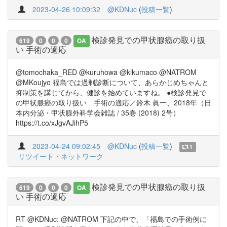
2023-04-26 10:09:32
@KDNuc
(
投稿一覧
)
検診発見での甲状腺癌の取り扱
619
0
0
0
OA
い 手術の適応
@tomochaka_RED @kuruhowa @kikumaco @NATROM
@MKoujyo 福島では過剰診断について、あらかじめちゃんと
抑制策を講じてから、健診を始めていますね。 ●検診発見で
の甲状腺癌の取り扱い 手術の適応／鈴木 眞一、2018年（日
本内分泌・甲状腺外科学会雑誌 / 35巻 (2018) 2号）
https://t.co/xJgvAJihP5
2023-04-24 09:02:45
@KDNuc
(
投稿一覧
)
1
リツイート・ネットワーク
検診発見での甲状腺癌の取り扱
619
0
0
0
OA
い 手術の適応
RT @KDNuc: @NATROM 下記の中で、「福島での手術例に