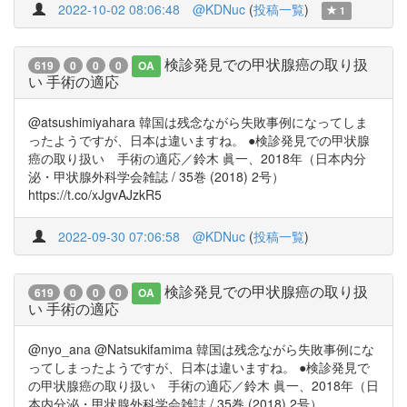
2022-10-02 08:06:48
@KDNuc
(
投稿一覧
)
1
検診発見での甲状腺癌の取り扱
619
0
0
0
OA
い 手術の適応
@atsushimiyahara 韓国は残念ながら失敗事例になってしま
ったようですが、日本は違いますね。 ●検診発見での甲状腺
癌の取り扱い 手術の適応／鈴木 眞一、2018年（日本内分
泌・甲状腺外科学会雑誌 / 35巻 (2018) 2号）
https://t.co/xJgvAJzkR5
2022-09-30 07:06:58
@KDNuc
(
投稿一覧
)
検診発見での甲状腺癌の取り扱
619
0
0
0
OA
い 手術の適応
@nyo_ana @Natsukifamima 韓国は残念ながら失敗事例にな
ってしまったようですが、日本は違いますね。 ●検診発見で
の甲状腺癌の取り扱い 手術の適応／鈴木 眞一、2018年（日
本内分泌・甲状腺外科学会雑誌 / 35巻 (2018) 2号）