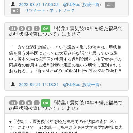
2022-09-21 17:06:32
@KDNuc
(
投稿一覧
)
1
リツイート・ネットワーク
2
「特集1.震災後10年を経た福島で
51
0
0
0
OA
の甲状腺検査について」によせて
「一方では過剰診断か，という議論も取り沙汰され，甲状腺
癌を扱う外科医にとっては大変迷惑な話だと思っている最
中，坂本先生は病理医の使用する過剰診断と，疫学者やその
同調者の使用する過剰診断の用語の違いを明快に区別されて
おられる。」 https://t.co/0SetsOIo3l https://t.co/2Je7SIqTJ8
2022-09-21 14:18:31
@KDNuc
(
投稿一覧
)
「特集1.震災後10年を経た福島で
51
0
0
0
OA
の甲状腺検査について」によせて
●「特集１．震災後10年を経た福島での甲状腺検査につい
て」によせて 鈴木眞一（福島県立医科大学医学部甲状腺内