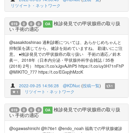
リツイート・ネットワーク
検診発見での甲状腺癌の取り扱
619
0
0
0
OA
い 手術の適応
@sasakitoshinao 過剰診断については、あらかじめちゃんと
抑制策を講じてから、健診を始めていますね。 勘違いにご注
意。 ●検診発見での甲状腺癌の取り扱い 手術の適応／鈴木
眞一、2018年（日本内分泌・甲状腺外科学会雑誌 / 35巻
(2018) 2号） https://t.co/xJgvAJihP5 https://t.co/uy3H71nFhP
@MIKITO_777 https://t.co/EGxpjhMzcK
2022-09-25 14:56:28
@KDNuc
(
投稿一覧
)
1
リツイート・ネットワーク
1
検診発見での甲状腺癌の取り扱
619
0
0
0
OA
い 手術の適応
@ogawashinichi @h76e1 @endo_noah 福島での甲状腺健診