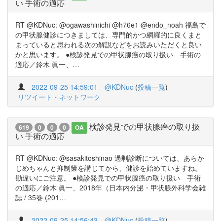
い 手術の適応
RT @KDNuc: @ogawashinichi @h76e1 @endo_noah 福島で
の甲状腺健診につきましては、専門的かつ網羅的に良くまと
まっていると思われる次の解説などをお読みいただくと良い
かと思います。 ●検診発見での甲状腺癌の取り扱い 手術の
適応／鈴木 眞一、…
2022-09-25 14:59:01
@KDNuc
(
投稿一覧
)
リツイート・ネットワーク
検診発見での甲状腺癌の取り扱
619
0
0
0
OA
い 手術の適応
RT @KDNuc: @sasakitoshinao 過剰診断については、あらか
じめちゃんと抑制策を講じてから、健診を始めていますね。
勘違いにご注意。 ●検診発見での甲状腺癌の取り扱い 手術
の適応／鈴木 眞一、2018年（日本内分泌・甲状腺外科学会雑
誌 / 35巻 (201…
2022-09-25 14:56:43
@KDNuc
(
投稿一覧
)