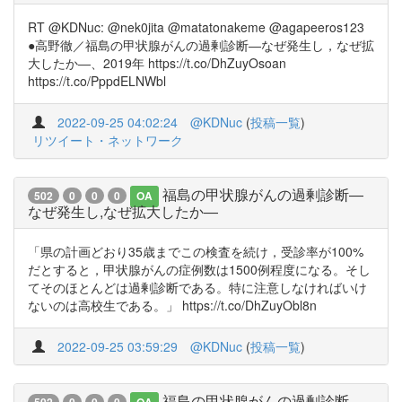
RT @KDNuc: @nek0jita @matatonakeme @agapeeros123
●高野徹／福島の甲状腺がんの過剰診断―なぜ発生し，なぜ拡
大したか―、2019年 https://t.co/DhZuyOsoan
https://t.co/PppdELNWbl
2022-09-25 04:02:24
@KDNuc
(
投稿一覧
)
リツイート・ネットワーク
福島の甲状腺がんの過剰診断―
502
0
0
0
OA
なぜ発生し,なぜ拡大したか―
「県の計画どおり35歳までこの検査を続け，受診率が100%
だとすると，甲状腺がんの症例数は1500例程度になる。そし
てそのほとんどは過剰診断である。特に注意しなければいけ
ないのは高校生である。」 https://t.co/DhZuyObl8n
2022-09-25 03:59:29
@KDNuc
(
投稿一覧
)
福島の甲状腺がんの過剰診断―