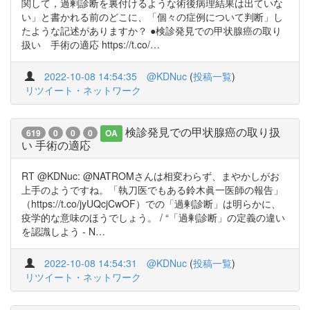
関して，過剰診断を裏付けるような術後病理結果は出ていな
い」と書かれる前のどこに、「個々の症例について判断」し
たような記述がありますか？ ●検診発見での甲状腺癌の取り
扱い 手術の適応 https://t.co/…
2022-10-08 14:54:35
@KDNuc
(
投稿一覧
)
リツイート・ネットワーク
検診発見での甲状腺癌の取り扱
619
0
0
0
OA
い 手術の適応
RT @KDNuc: @NATROMさんは相変わらず、まやかしがお
上手のようですね。「執刀医でもある鈴木眞一医師の報告」
（https://t.co/jyUQcjCwOF）での「過剰診断」は明らかに、
疫学的な意味のほうでしょう。 / “「過剰診断」の定義の違い
を認識しよう - N…
2022-10-08 14:54:31
@KDNuc
(
投稿一覧
)
リツイート・ネットワーク