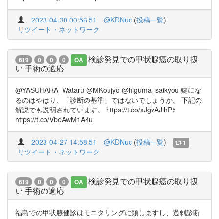
2023-04-30 00:56:51
@KDNuc
(
投稿一覧
)
リツイート・ネットワーク
検診発見での甲状腺癌の取り扱
619
0
0
0
OA
い 手術の適応
@YASUHARA_Wataru @MKoujyo @higuma_saikyou 鍵にな
るのはやはり、「診断の基準」ではないでしょうか。 下記の
解説でも説明されています。 https://t.co/xJgvAJihP5
https://t.co/VbeAwM1A4u
2023-04-27 14:58:51
@KDNuc
(
投稿一覧
)
1
リツイート・ネットワーク
検診発見での甲状腺癌の取り扱
619
0
0
0
OA
い 手術の適応
福島での甲状腺健診はモニタリングに類しますし、過剰診断