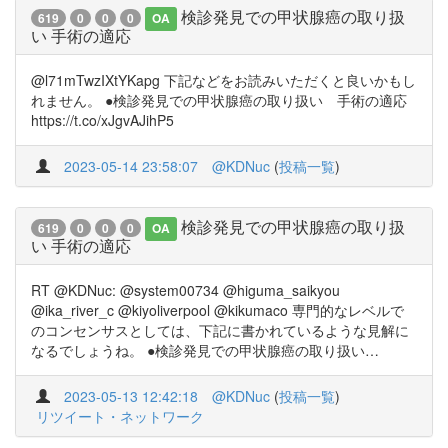
検診発見での甲状腺癌の取り扱
619
0
0
0
OA
い 手術の適応
@l71mTwzIXtYKapg 下記などをお読みいただくと良いかもし
れません。 ●検診発見での甲状腺癌の取り扱い 手術の適応
https://t.co/xJgvAJihP5
2023-05-14 23:58:07
@KDNuc
(
投稿一覧
)
検診発見での甲状腺癌の取り扱
619
0
0
0
OA
い 手術の適応
RT @KDNuc: @system00734 @higuma_saikyou
@ika_river_c @kiyoliverpool @kikumaco 専門的なレベルで
のコンセンサスとしては、下記に書かれているような見解に
なるでしょうね。 ●検診発見での甲状腺癌の取り扱い…
2023-05-13 12:42:18
@KDNuc
(
投稿一覧
)
リツイート・ネットワーク