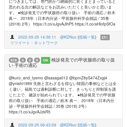
につきましては、専門的かつ網羅的に良くまとまっていると
思われる次の解説などをお読みいただくと良いかと思いま
す。 ●検診発見での甲状腺癌の取り扱い 手術の適応／鈴木
眞一、2018年（日本内分泌・甲状腺外科学会雑誌 / 35巻
(2018) 2号） https://t.co/xJgvAJihP5 https://t.co/aHlofpSfOa
2022-09-25 14:36:11
@KDNuc
(
投稿一覧
)
1
リツイート・ネットワーク
検診発見での甲状腺癌の取り扱
619
0
0
0
OA
い 手術の適応
@kuro_and_tyemo @sasaga012 @bpmZ8yS474Zxgj4
@ynishi1989 失敗と言わざるを得ない韓国の事例などとは全
く違い、福島では過剰診断に対して、きっちりと抑制策を講
じた上で、健診が始められています。 ●検診発見での甲状腺
癌の取り扱い 手術の適応／鈴木 眞一、2018年（日本内分
泌・甲状腺外科学会雑誌 / 35巻 (2018) 2号）
https://t.co/xJgvAJzkR5
2022-09-25 06:43:59
@KDNuc
(
投稿一覧
)