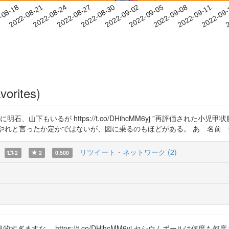
2022-09-08
2022-09-11
2022-09
-08-18
2
2022-08-21
2022-08-24
2022-08-27
2022-08-30
2022-09-02
2022-09-05
vorites)
 他に明石、山下もいるが https://t.co/DHihcMM6yj ”再評価され
れでやれと言ったか定かではないが、図に乗るのもほどがある。 あ 名前 Gen
リツイート・ネットワーク (2)
2
2
0.500
ますな。 https://t.co/DHihcMM6yj セシウムボールは何