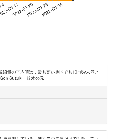
-14
022-09-17
2022-09-20
2022-09-23
2022-09-26
た小児甲状腺線量の平均値は，最も高い地区でも10mSv未満と
 Suzuki 鈴木の元
度も何度も再浮遊している。初期ヨウ素量だけで判断してい