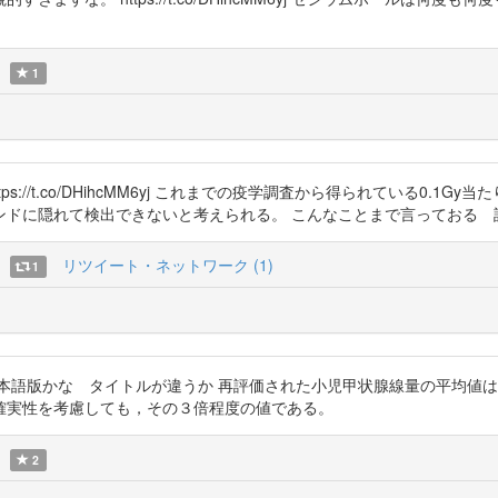
1
文で https://t.co/DHihcMM6yj これまでの疫学調査から得られている
ンドに隠れて検出できないと考えられる。 こんなことまで言っておる 
リツイート・ネットワーク (1)
1
hcMM6yj 日本語版かな タイトルが違うか 再評価された小児甲状腺線量の平
確実性を考慮しても，その３倍程度の値である。
2