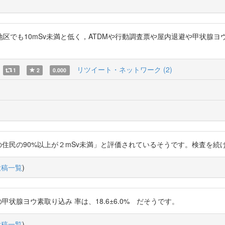
区でも10mSv未満と低く，ATDMや行動調査票や屋内退避や甲状腺
リツイート・ネットワーク (2)
1
2
0.000
4SX 「県北・県中の住民の90%以上が２mSv未満」と評価されているそうです。検
投稿一覧
)
現代の日本人の甲状腺ヨウ素取り込み 率は、18.6±6.0% だそうです。
投稿一覧
)