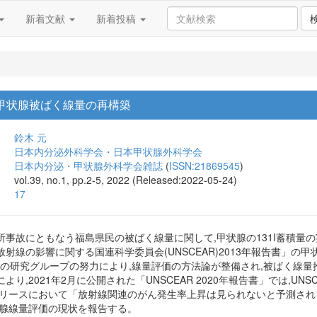
新着文献
新着投稿
の甲状腺被ばく線量の再構築
鈴木 元
日本内分泌外科学会・日本甲状腺外科学会
日本内分泌・甲状腺外科学会雑誌
(
ISSN:21869545
)
vol.39, no.1, pp.2-5, 2022 (Released:2022-05-24)
17
事故にともなう福島県民の被ばく線量に関して,甲状腺の131I蓄積量
射線の影響に関する国連科学委員会(UNSCEAR)2013年報告書」の
国内の研究グループの努力により,線量評価の方法論が整備され,被ばく線
り,2021年2月に公開された「UNSCEAR 2020年報告書」では,UN
リリースにおいて「放射線関連のがん発生率上昇は見られないと予測され
状腺線量評価の現状を報告する。