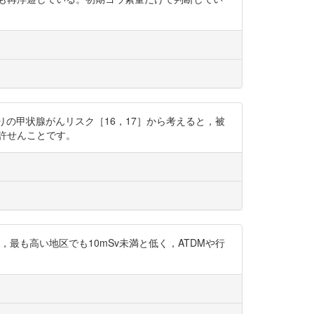
0.1Gy当たりの甲状腺がんリスク［16，17］から考えると，被
許せんことです。
均値は，最も高い地区でも10mSv未満と低く，ATDMや行