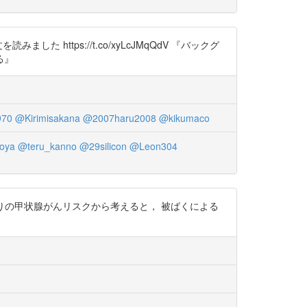
ttps://t.co/xyLcJMqQdV 『バックグ
る』
970
@Kirimisakana
@2007haru2008
@kikumaco
oya
@teru_kanno
@29silicon
@Leon304
1Gy当たりの甲状腺がんリスクから考えると， 被ばくによる