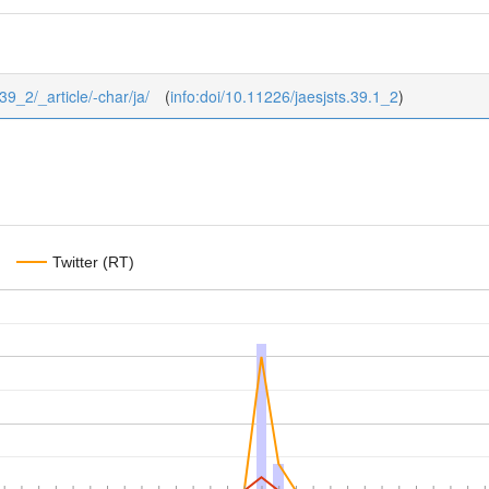
/39_2/_article/-char/ja/
(
info:doi/10.11226/jaesjsts.39.1_2
)
Twitter (RT)