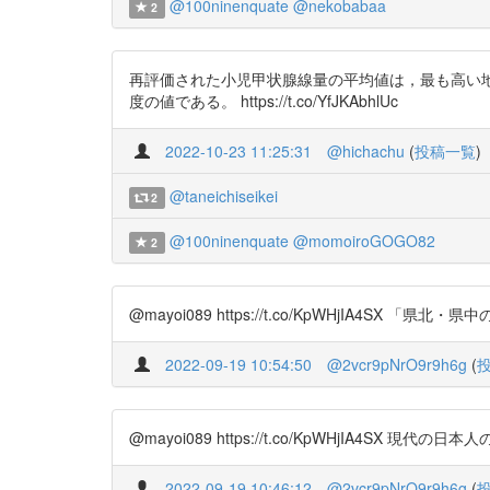
@100ninenquate
@nekobabaa
2
再評価された小児甲状腺線量の平均値は，最も高い地
度の値である。 https://t.co/YfJKAbhlUc
2022-10-23 11:25:31
@hichachu
(
投稿一覧
)
@taneichiseikei
2
@100ninenquate
@momoiroGOGO82
2
@mayoi089 https://t.co/KpWHjIA
2022-09-19 10:54:50
@2vcr9pNrO9r9h6g
(
@mayoi089 https://t.co/KpWHjIA4SX 
2022-09-19 10:46:12
@2vcr9pNrO9r9h6g
(