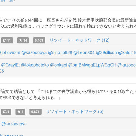
その前の44回に 座長さんが交代 鈴木元甲状腺部会長の最新論文を読みました h
がんの過剰発症は，バックグラウンドに隠れて検出できないと考えられ
リツイート・ネットワーク (12)
11
14
0.463
3jpLove2m
@kazooooya
@sino_p928
@Leon304
@29silicon
@katot1
@GrayiEt
@tokophotoko
@onkapi
@pmBMwggELpWGgCH
@kazooo
65
DFへ 鈴木元氏は論文で結論として 『これまでの疫学調査から得られてい る0.
て検出できないと考えられる。』
リツイート・ネットワーク (5)
4
4
0.671
m
@kazooooya