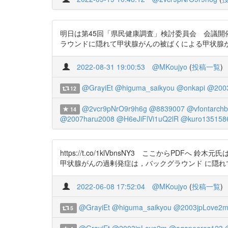
明日は第45回「県民健康調査」検討委員会 会議開催です 
ラウンドに隠れて甲状腺がんの被ばくによる甲状腺
2022-08-31 19:00:53
@MKoujyo
(
投稿一覧
)
@GrayiEt
@higuma_saikyou
@onkapi
@200
12
@2vcr9pNrO9r9h6g
@8839007
@vfontarchb
14
@2007haru2008
@H6eJiFlVi1uQ2lR
@kuro135158
https://t.co/1klVbnsNY3 ここからP
甲状腺がんの過剰発症は，バックグラウンド に隠れ
2022-06-08 17:52:04
@MKoujyo
(
投稿一覧
)
@GrayiEt
@higuma_saikyou
@2003jpLove2
5