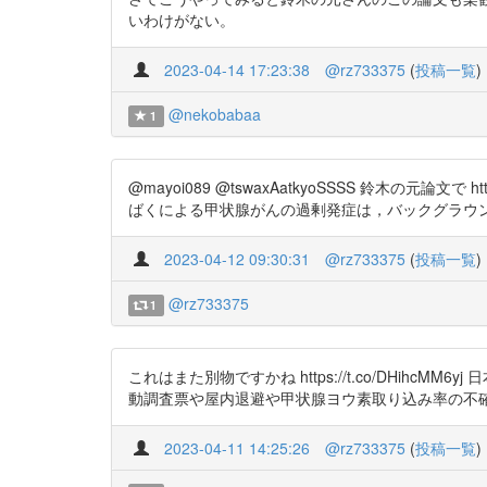
いわけがない。
2023-04-14 17:23:38
@rz733375
(
投稿一覧
)
@nekobabaa
1
@mayoi089 @tswaxAatkyoSSSS 鈴木の元論
ばくによる甲状腺がんの過剰発症は，バックグラウ
2023-04-12 09:30:31
@rz733375
(
投稿一覧
)
@rz733375
1
これはまた別物ですかね https://t.co/DHi
動調査票や屋内退避や甲状腺ヨウ素取り込み率の不
2023-04-11 14:25:26
@rz733375
(
投稿一覧
)