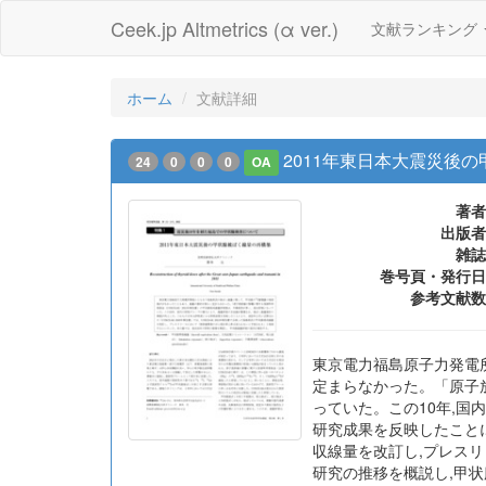
Ceek.jp Altmetrics (α ver.)
文献ランキング
ホーム
文献詳細
2011年東日本大震災後
24
0
0
0
OA
著者
出版者
雑誌
巻号頁・発行日
参考文献数
東京電力福島原子力発電所
定まらなかった。「原子放
っていた。この10年,
研究成果を反映したことによ
収線量を改訂し,プレス
研究の推移を概説し,甲