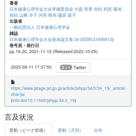
著者
日本健康心理学会大会準備委員会
大森 美香
赤松 利恵
菊地
裕絵
山﨑 洋子
河嵜 唯衣
藤原 葉子
出版者
一般社団法人 日本健康心理学会
雑誌
日本健康心理学会大会発表論文集 34
(
ISSN:21898812
)
巻号頁・発行日
pp.19-20, 2021-11-15 (Released:2022-10-05)
2023-09-11 17:37:50
Twitter
2 + 1
https://www.jstage.jst.go.jp/article/jahpp/34/0/34_19/_article/-
char/ja/
(
info:doi/10.11560/jahpp.34.0_19
)
言及状況
変動（ピーク前後）
変動（月別）
分布