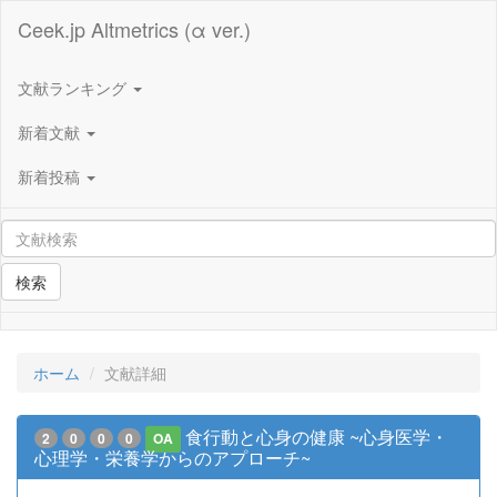
Ceek.jp Altmetrics (α ver.)
文献ランキング
新着文献
新着投稿
検索
ホーム
文献詳細
食行動と心身の健康 ~心身医学・
2
0
0
0
OA
心理学・栄養学からのアプローチ~