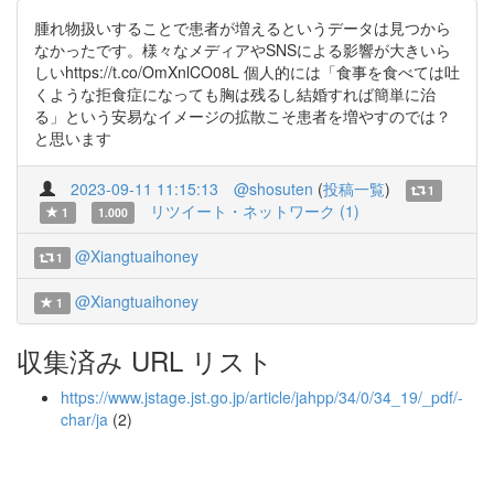
腫れ物扱いすることで患者が増えるというデータは見つから
なかったです。様々なメディアやSNSによる影響が大きいら
しいhttps://t.co/OmXnlCO08L 個人的には「食事を食べては吐
くような拒食症になっても胸は残るし結婚すれば簡単に治
る」という安易なイメージの拡散こそ患者を増やすのでは？
と思います
2023-09-11 11:15:13
@shosuten
(
投稿一覧
)
1
リツイート・ネットワーク (1)
1
1.000
@Xiangtuaihoney
1
@Xiangtuaihoney
1
収集済み URL リスト
https://www.jstage.jst.go.jp/article/jahpp/34/0/34_19/_pdf/-
char/ja
(2)