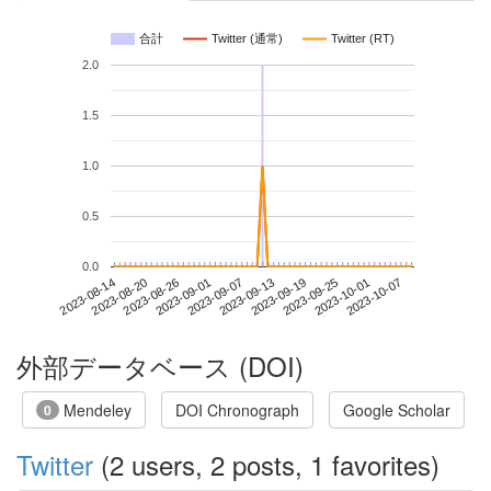
合計
Twitter (通常)
Twitter (RT)
2.0
1.5
1.0
0.5
0.0
2023-10-01
2023-08-14
2023-09-01
2023-09-19
2023-10-07
2023-08-20
2023-09-07
2023-09-25
2023-08-26
2023-09-13
外部データベース (DOI)
Mendeley
DOI Chronograph
Google Scholar
0
Twitter
(2 users, 2 posts, 1 favorites)