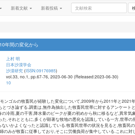
新着文献
新着投稿
10年間の変化から
上村 明
日本沙漠学会
沙漠研究
(
ISSN:09176985
)
vol.33, no.1, pp.67-76, 2023-06-30 (Released:2023-06-30)
10
にモンゴルの牧畜民が経験した変化について,2009年から2011年と202
もとづき論ずる.調査は,無作為抽出した牧畜民世帯に対するアンケート
,春の冷雨,夏の干害,降水量のピークが夏の初めから秋に移るなど,異常
た.それとともに,多くが顕著な牧地の悪化を認識している一方,世帯の所有
らないかよくなったと認識している.牧畜民世帯の状況を見ると,牧畜民の
婦のみが牧畜に従事しており,そこに労働負荷が集中している.これに対