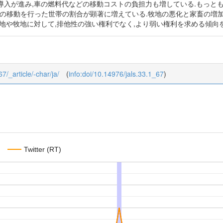
導入が進み,車の燃料代などの移動コストの負担力も増している.もっと
m以上の移動を行った世帯の割合が顕著に増えている.牧地の悪化と家畜の
地や牧地に対して,排他性の強い権利でなく,より弱い権利を求める傾向
67/_article/-char/ja/
(
info:doi/10.14976/jals.33.1_67
)
Twitter (RT)