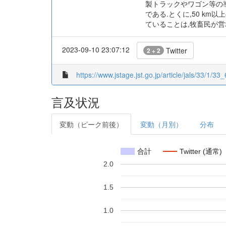
製トラックやワゴン等の
である.とくに,50 k
ていることは,牧畜民が営
2023-09-10 23:07:12
Twitter
2 + 2
https://www.jstage.jst.go.jp/article/jals/33/1/33_
言及状況
変動（ピーク前後）
変動（月別）
分布
合計
Twitter (通常)
2.0
1.5
1.0