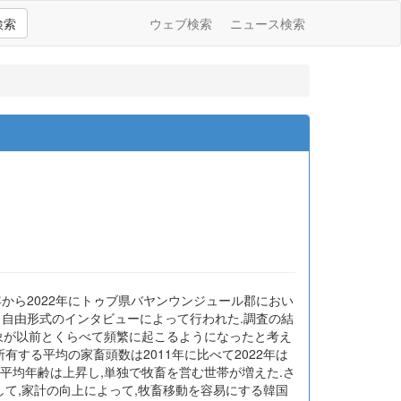
検索
ウェブ検索
ニュース検索
1年から2022年にトゥブ県バヤンウンジュール郡におい
と自由形式のインタビューによって行われた.調査の結
気象が以前とくらべて頻繁に起こるようになったと考え
する平均の家畜頭数は2011年に比べて2022年は
平均年齢は上昇し,単独で牧畜を営む世帯が増えた.さ
して,家計の向上によって,牧畜移動を容易にする韓国