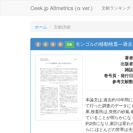
Ceek.jp Altmetrics (α ver.)
文献ランキング
ホーム
文献詳細
モンゴルの移動牧畜―過去
2
0
0
0
OA
著者
出版者
雑誌
巻号頁・発行日
参考文献数
本論文は,過去約10年間
て行った調査のデータに
果,牧畜民は,突然の砂嵐
ていることが明らかになっ
約2倍になり,家計は変わ
らに,ほとんどの世帯は夫