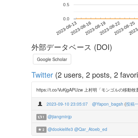
0.5
0.0
2023-08-19
2023-08-22
2023-08-25
2023
2023-08-13
2023-08-16
外部データベース (DOI)
Google Scholar
Twitter
(2 users, 2 posts, 2 favori
https://t.co/VuKjgAPUzw 上村明「モンゴルの移動
2023-09-10 23:05:07
@Yapon_bagsh
(
投稿
@jiangminjp
1
@dookielife3
@Qar_Atoeb_ed
2