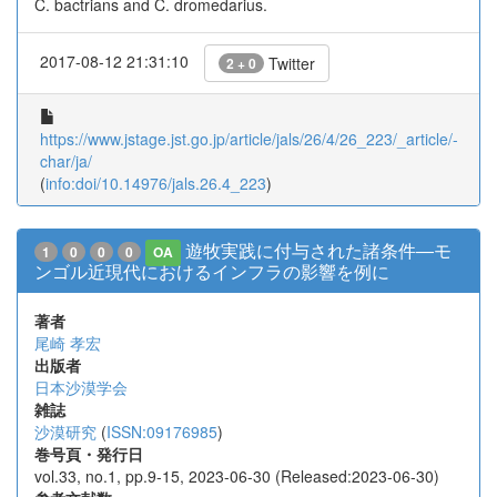
C. bactrians and C. dromedarius.
2017-08-12 21:31:10
Twitter
2 + 0
https://www.jstage.jst.go.jp/article/jals/26/4/26_223/_article/-
char/ja/
(
info:doi/10.14976/jals.26.4_223
)
遊牧実践に付与された諸条件―モ
1
0
0
0
OA
ンゴル近現代におけるインフラの影響を例に
著者
尾崎 孝宏
出版者
日本沙漠学会
雑誌
沙漠研究
(
ISSN:09176985
)
巻号頁・発行日
vol.33, no.1, pp.9-15, 2023-06-30 (Released:2023-06-30)