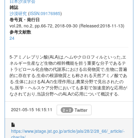
日本沙漠学会
雑誌
沙漠研究
(
ISSN:09176985
)
巻号頁・発行日
vol.28, no.2, pp.66-72, 2018-09-30 (Released:2018-11-13)
参考文献数
24
5-アミノレブリン酸(ALA)は,ヘムやクロロフィルといった,エ
ネルギー生産など生物の根幹機能を担う重要な分子であるテ
トラピロール化合物の代謝系における出発物質で,生物に普遍
的に存在する,生命の根源物質とも称される天然アミノ酸であ
る.生体におけるALAの生理作用は,農業分野で見出されたの
ち,医学・ヘルスケア分野においても多彩で加速度的な応用が
なされており,当該分野へのALAの応用について概説する.
2021-05-15 16:15:11
Twitter
2 + 2
https://www.jstage.jst.go.jp/article/jals/28/2/28_66/_article/-
char/ja/