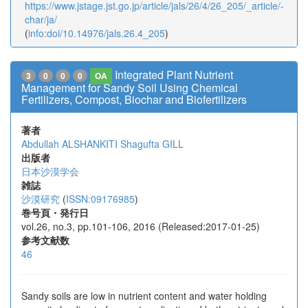
https://www.jstage.jst.go.jp/article/jals/26/4/26_205/_article/-
char/ja/
(
info:doi/10.14976/jals.26.4_205
)
Integrated Plant Nutrient
3
0
0
0
OA
Management for Sandy Soil Using Chemical
Fertilizers, Compost, Biochar and Biofertilizers
著者
Abdullah ALSHANKITI
Shagufta GILL
出版者
日本沙漠学会
雑誌
沙漠研究
(
ISSN:09176985
)
巻号頁・発行日
vol.26, no.3, pp.101-106, 2016 (Released:2017-01-25)
参考文献数
46
Sandy soils are low in nutrient content and water holding