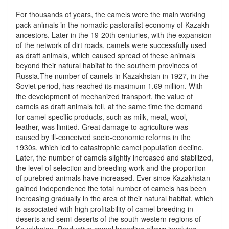
For thousands of years, the camels were the main working
pack animals in the nomadic pastoralist economy of Kazakh
ancestors. Later in the 19-20th centuries, with the expansion
of the network of dirt roads, camels were successfully used
as draft animals, which caused spread of these animals
beyond their natural habitat to the southern provinces of
Russia.The number of camels in Kazakhstan in 1927, in the
Soviet period, has reached its maximum 1.69 million. With
the development of mechanized transport, the value of
camels as draft animals fell, at the same time the demand
for camel specific products, such as milk, meat, wool,
leather, was limited. Great damage to agriculture was
caused by ill-conceived socio-economic reforms in the
1930s, which led to catastrophic camel population decline.
Later, the number of camels slightly increased and stabilized,
the level of selection and breeding work and the proportion
of purebred animals have increased. Ever since Kazakhstan
gained independence the total number of camels has been
increasing gradually in the area of their natural habitat, which
is associated with high profitability of camel breeding in
deserts and semi-deserts of the south-western regions of