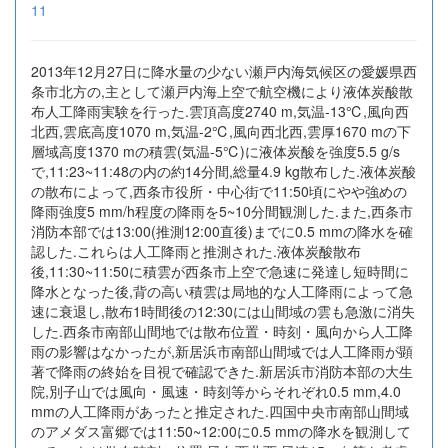
11
2013年12月27日に降水量の少ない瀬戸内海気候区の愛媛県西
条市北方の,主として瀬戸内海上空で航空機により液体炭酸散
布人工降雨実験を行った.雲頂高度2740 m,気温-13℃,風向西
北西,雲底高度1070 m,気温-2℃,風向西北西,雲厚1670 mの下
層域高度1370 mの積雲(気温-5℃)に液体炭酸を強度5.5 g/s
で,11:23~11:48の内の約14分間,総量4.9 kg散布した.液体炭酸
の散布によって,西条市役所・中心街で11:50頃にやや強めの
降雨強度5 mm/h程度の降雨を5~10分間観測した.また,西条市
消防本部では13:00(推測12:00直後)までに0.5 mmの降水を確
認した.これらは人工降雨と推測された.液体炭酸散布
後,11:30~11:50に積雲が西条市上空で急速に発達し短時間に
降水となった後,背の高い積雲は局地的な人工降雨によって急
速に衰退し,散布1時間後の12:30には山間域の雲も急激に消失
した.西条市南部山間地では散布位置・時刻・風向から人工降
雨の影響はなかったが,新居浜市南部山間域では人工降雨が顕
著で降雨の終始を目視で確認できた.新居浜市消防本部の大生
院,別子山では風向・風速・時刻等からそれぞれ0.5 mm,4.0
mmの人工降雨があったと推定された.四国中央市南部山間域
のアメダス富郷では11:50~12:00に0.5 mmの降水を観測して