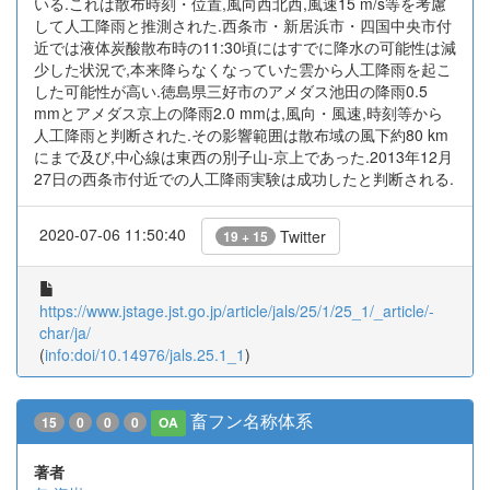
いる.これは散布時刻・位置,風向西北西,風速15 m/s等を考慮
して人工降雨と推測された.西条市・新居浜市・四国中央市付
近では液体炭酸散布時の11:30頃にはすでに降水の可能性は減
少した状況で,本来降らなくなっていた雲から人工降雨を起こ
した可能性が高い.徳島県三好市のアメダス池田の降雨0.5
mmとアメダス京上の降雨2.0 mmは,風向・風速,時刻等から
人工降雨と判断された.その影響範囲は散布域の風下約80 km
にまで及び,中心線は東西の別子山-京上であった.2013年12月
27日の西条市付近での人工降雨実験は成功したと判断される.
2020-07-06 11:50:40
Twitter
19 + 15
https://www.jstage.jst.go.jp/article/jals/25/1/25_1/_article/-
char/ja/
(
info:doi/10.14976/jals.25.1_1
)
畜フン名称体系
15
0
0
0
OA
著者