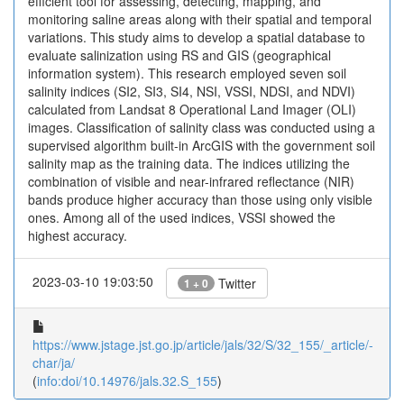
efficient tool for assessing, detecting, mapping, and
monitoring saline areas along with their spatial and temporal
variations. This study aims to develop a spatial database to
evaluate salinization using RS and GIS (geographical
information system). This research employed seven soil
salinity indices (SI2, SI3, SI4, NSI, VSSI, NDSI, and NDVI)
calculated from Landsat 8 Operational Land Imager (OLI)
images. Classification of salinity class was conducted using a
supervised algorithm built-in ArcGIS with the government soil
salinity map as the training data. The indices utilizing the
combination of visible and near-infrared reflectance (NIR)
bands produce higher accuracy than those using only visible
ones. Among all of the used indices, VSSI showed the
highest accuracy.
2023-03-10 19:03:50
Twitter
1 + 0
https://www.jstage.jst.go.jp/article/jals/32/S/32_155/_article/-
char/ja/
(
info:doi/10.14976/jals.32.S_155
)