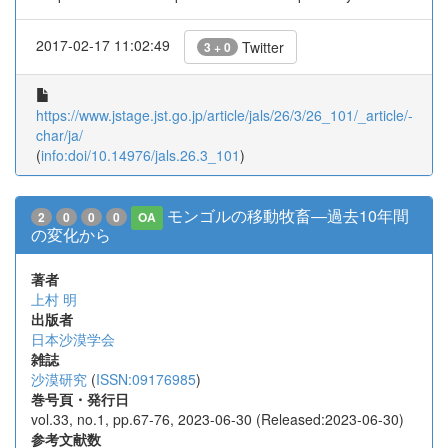
2017-02-17 11:02:49
Twitter
3 + 0
https://www.jstage.jst.go.jp/article/jals/26/3/26_101/_article/-
char/ja/
(
info:doi/10.14976/jals.26.3_101
)
モンゴルの移動牧畜―過去10年間
2
0
0
0
OA
の変化から
著者
上村 明
出版者
日本沙漠学会
雑誌
沙漠研究
(
ISSN:09176985
)
巻号頁・発行日
vol.33, no.1, pp.67-76, 2023-06-30 (Released:2023-06-30)
参考文献数