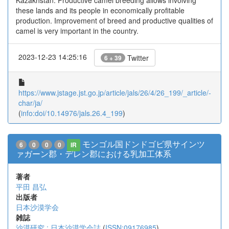
Kazakhstan. Productive camel breeding allows involving
these lands and its people in economically profitable
production. Improvement of breed and productive qualities of
camel is very important in the country.
2023-12-23 14:25:16
Twitter
6 + 39
https://www.jstage.jst.go.jp/article/jals/26/4/26_199/_article/-
char/ja/
(
info:doi/10.14976/jals.26.4_199
)
モンゴル国ドンドゴビ県サインツ
6
0
0
0
IR
ァガーン郡・デレン郡における乳加工体系
著者
平田 昌弘
出版者
日本沙漠学会
雑誌
沙漠研究 : 日本沙漠学会誌
(
ISSN:09176985
)