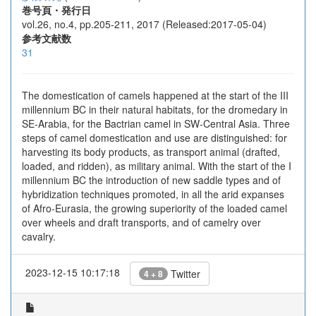
巻号頁・発行日
vol.26, no.4, pp.205-211, 2017 (Released:2017-05-04)
参考文献数
31
The domestication of camels happened at the start of the III
millennium BC in their natural habitats, for the dromedary in
SE-Arabia, for the Bactrian camel in SW-Central Asia. Three
steps of camel domestication and use are distinguished: for
harvesting its body products, as transport animal (drafted,
loaded, and ridden), as military animal. With the start of the I
millennium BC the introduction of new saddle types and of
hybridization techniques promoted, in all the arid expanses
of Afro-Eurasia, the growing superiority of the loaded camel
over wheels and draft transports, and of camelry over
cavalry.
2023-12-15 10:17:18
Twitter
4 + 8