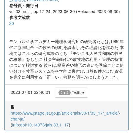
巻号頁・発行日
vol.33, no.1, pp.17-24, 2023-06-30 (Released:2023-06-30)
参考文献数
20
モンゴル科学アカデミー地理学研究所の研究者たちは,1980年
代に協同組合下の牧民の移動を調査し,その理論化を試みた.本
稿ではこれらの研究成果のうち,『モンゴル人民共和国の牧民
の移動』をもとに,社会主義時代の放牧地の利用・管理の特徴
について検討する.彼らは,標高差や地形の違いを季節ごとに使
い分ける牧畜システムを科学的に裏付け,自然条件および資源
を完全に利用する「正しい」移動を明らかにしようとした.
2023-07-01 22:46:21
Twitter
2 + 4
https://www.jstage.jst.go.jp/article/jals/33/1/33_17/_article/-
char/ja/
(
info:doi/10.14976/jals.33.1_17
)