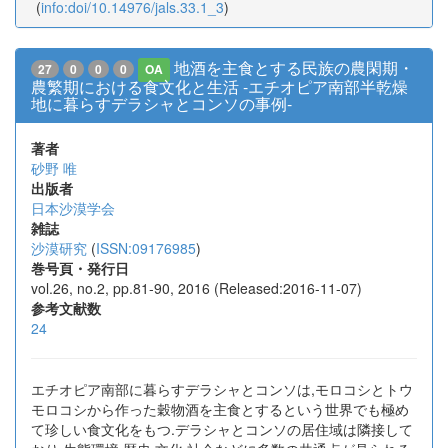
(
info:doi/10.14976/jals.33.1_3
)
地酒を主食とする民族の農閑期・
27
0
0
0
OA
農繁期における食文化と生活 -エチオピア南部半乾燥
地に暮らすデラシャとコンソの事例-
著者
砂野 唯
出版者
日本沙漠学会
雑誌
沙漠研究
(
ISSN:09176985
)
巻号頁・発行日
vol.26, no.2, pp.81-90, 2016 (Released:2016-11-07)
参考文献数
24
エチオピア南部に暮らすデラシャとコンソは,モロコシとトウ
モロコシから作った穀物酒を主食とするという世界でも極め
て珍しい食文化をもつ.デラシャとコンソの居住域は隣接して