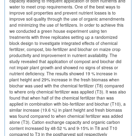
capacity leading to frequent application of both nutrients and
water to meet crop requirements. One of the best ways to
improve soil properties and prevent nutrient losses is to
improve soil quality through the use of organic amendments
and minimizing the use of fertilizers. In order to achieve this
we conducted a green house experiment using ten
treatments with three replicates setting up a randomized
block design to investigate integrated effects of chemical
fertilizer, compost, bio-fertilizer and biochar on maize crop
productivity and improvement in nutrient availability. The
study revealed that application of compost and biochar did
not impair plant growth and showed no signs of stress or
nutrient deficiency. The results showed 19 % increase in
plant height and 29% increase in the fresh biomass when
biochar was used with the chemical fertilizer (T8) compared
to where only chemical fertilizer was applied (T3). It was also
found that when half of the chemical fertilizer than was
applied in combination with bio-fertilizer and biochar (T10), a
similar increase (19.6 %) in plant height and fresh biomass
was found compared to when chemical fertilizer was added
alone (T3). Cation exchange capacity and organic carbon
content increased by 48-52 % and 9-15% in T8 and T10
compared to T3 in the postharvest soil respectively