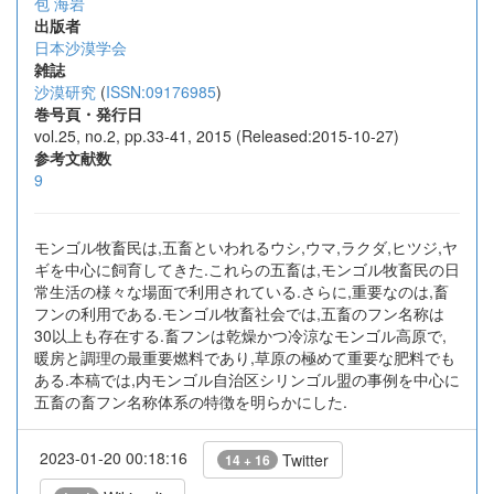
包 海岩
出版者
日本沙漠学会
雑誌
沙漠研究
(
ISSN:09176985
)
巻号頁・発行日
vol.25, no.2, pp.33-41, 2015 (Released:2015-10-27)
参考文献数
9
モンゴル牧畜民は,五畜といわれるウシ,ウマ,ラクダ,ヒツジ,ヤ
ギを中心に飼育してきた.これらの五畜は,モンゴル牧畜民の日
常生活の様々な場面で利用されている.さらに,重要なのは,畜
フンの利用である.モンゴル牧畜社会では,五畜のフン名称は
30以上も存在する.畜フンは乾燥かつ冷涼なモンゴル高原で,
暖房と調理の最重要燃料であり,草原の極めて重要な肥料でも
ある.本稿では,内モンゴル自治区シリンゴル盟の事例を中心に
五畜の畜フン名称体系の特徴を明らかにした.
2023-01-20 00:18:16
Twitter
14 + 16