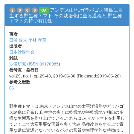
アンデス山地,ガラパゴス諸島に自
2
0
0
0
OA
生する野生種トマト-その栽培化に至る過程と,野生種
トマトの持つ有用性-
著者
田淵 俊人
小林 孝至
出版者
日本沙漠学会
雑誌
沙漠研究
(
ISSN:09176985
)
巻号頁・発行日
vol.29, no.1, pp.29-43, 2019-06-30 (Released:2019-06-26)
参考文献数
66
野生種トマトは,南米・アンデス山地の太平洋沿岸やガラパゴ
ス諸島に分布し,自生地の多くは乾燥地や半乾燥地で独自の多
様な生態系を作り上げている.これらは,人々がトマトを利用し
ていく上で大変重要な形質を多く含み,品種改良をする上で貴
重な遺伝資源となっているが,その形質や生理学的な特徴はほ