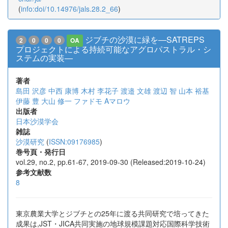
(
info:doi/10.14976/jals.28.2_66
)
ジブチの沙漠に緑を―SATREPS
2
0
0
0
OA
プロジェクトによる持続可能なアグロパストラル・シ
ステムの実装―
著者
島田 沢彦
中西 康博
木村 李花子
渡邉 文雄
渡辺 智
山本 裕基
伊藤 豊
大山 修一
ファドモ Aマロウ
出版者
日本沙漠学会
雑誌
沙漠研究
(
ISSN:09176985
)
巻号頁・発行日
vol.29, no.2, pp.61-67, 2019-09-30 (Released:2019-10-24)
参考文献数
8
東京農業大学とジブチとの25年に渡る共同研究で培ってきた
成果は,JST・JICA共同実施の地球規模課題対応国際科学技術