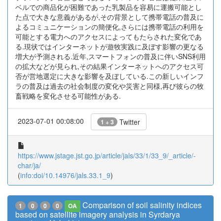
ベルでの商品化が困難であった乳製品を容易に運搬可能とし
た点で大きな意義があるが,その背景として携帯電話の普及に
よるコミュニケーションの簡便化,さらには携帯電話の利用を
可能とする電力へのアクセスによってもたらされた変化であ
る.現状ではインターネットが遊牧実践に及ぼす影響の更なる
増大が予測される.近年,スマートフォンの普及に伴いSNS利用
の拡大などが見られ,その結果インターネットへのアクセス可
否が営地選定に大きな影響を及ぼしている.この新しいインフ
ラの普及は過去の社会制度の変化や災害と同様,再び彼らの牧
畜戦略を変化させる可能性がある.
2023-07-01 00:08:00
Twitter
1 + 3
https://www.jstage.jst.go.jp/article/jals/33/1/33_9/_article/-
char/ja/
(
info:doi/10.14976/jals.33.1_9
)
Comparison of soil salinity indices
1
0
0
0
OA
based on satellite imagery analysis in Syrdarya