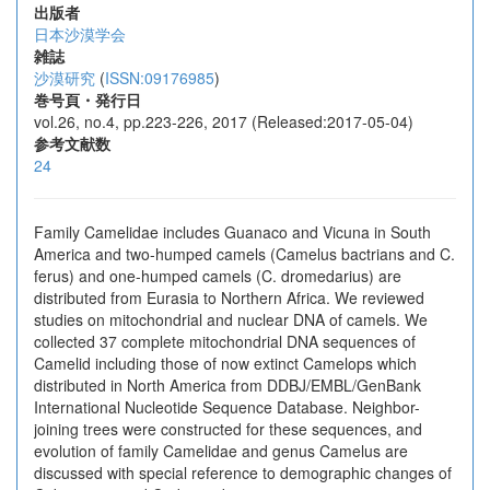
出版者
日本沙漠学会
雑誌
沙漠研究
(
ISSN:09176985
)
巻号頁・発行日
vol.26, no.4, pp.223-226, 2017 (Released:2017-05-04)
参考文献数
24
Family Camelidae includes Guanaco and Vicuna in South
America and two-humped camels (Camelus bactrians and C.
ferus) and one-humped camels (C. dromedarius) are
distributed from Eurasia to Northern Africa. We reviewed
studies on mitochondrial and nuclear DNA of camels. We
collected 37 complete mitochondrial DNA sequences of
Camelid including those of now extinct Camelops which
distributed in North America from DDBJ/EMBL/GenBank
International Nucleotide Sequence Database. Neighbor-
joining trees were constructed for these sequences, and
evolution of family Camelidae and genus Camelus are
discussed with special reference to demographic changes of