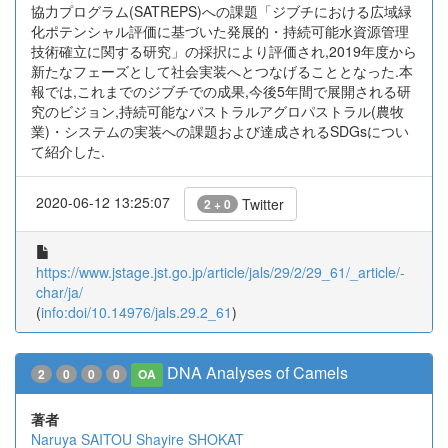
協力プログラム(SATREPS)への課題「ジブチにおける広域緑
化ポテンシャル評価に基づいた発展的・持続可能水資源管理
技術確立に関する研究」の採択により評価され,2019年度から
新たなフェーズとして社会実装へとつなげることとなった.本
報では,これまでのジブチでの成果,今後5年間で展開される研
究のビジョン,持続可能なパストラルアグロパストラル(農牧
業)・システムの実装への課題および達成されるSDGsについ
て紹介した.
2020-06-12 13:25:07
Twitter
2 + 0
https://www.jstage.jst.go.jp/article/jals/29/2/29_61/_article/-
char/ja/
(
info:doi/10.14976/jals.29.2_61
)
DNA Analyses of Camels
2
0
0
0
OA
著者
Naruya SAITOU
Shayire SHOKAT