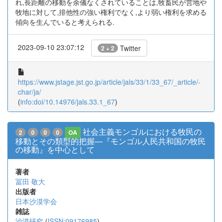
れ,長距離の移動を余儀なくされていることは,牧畜民が営地や
牧地に対して,排他性の強い権利でなく,より弱い権利を求める
傾向を生んでいると考えられる.
2023-09-10 23:07:12
Twitter
2 + 2
https://www.jstage.jst.go.jp/article/jals/33/1/33_67/_article/-
char/ja/
(
info:doi/10.14976/jals.33.1_67
)
社会主義モンゴルにおける牧民の
2
0
0
0
OA
移動とその類型的把握―『モンゴル人民共和国の牧民
の移動』を中心として
著者
冨田 敬大
出版者
日本沙漠学会
雑誌
沙漠研究
(
ISSN:09176985
)