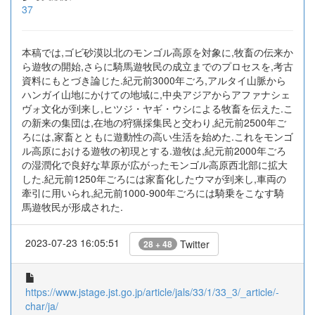
37
本稿では,ゴビ砂漠以北のモンゴル高原を対象に,牧畜の伝来か
ら遊牧の開始,さらに騎馬遊牧民の成立までのプロセスを,考古
資料にもとづき論じた.紀元前3000年ごろ,アルタイ山脈から
ハンガイ山地にかけての地域に,中央アジアからアファナシェ
ヴォ文化が到来し,ヒツジ・ヤギ・ウシによる牧畜を伝えた.こ
の新来の集団は,在地の狩猟採集民と交わり,紀元前2500年ご
ろには,家畜とともに遊動性の高い生活を始めた.これをモンゴ
ル高原における遊牧の初現とする.遊牧は,紀元前2000年ごろ
の湿潤化で良好な草原が広がったモンゴル高原西北部に拡大
した.紀元前1250年ごろには家畜化したウマが到来し,車両の
牽引に用いられ,紀元前1000-900年ごろには騎乗をこなす騎
馬遊牧民が形成された.
2023-07-23 16:05:51
Twitter
28 + 48
https://www.jstage.jst.go.jp/article/jals/33/1/33_3/_article/-
char/ja/