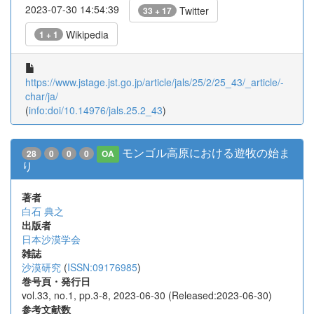
2023-07-30 14:54:39
Twitter
33 + 17
Wikipedia
1 + 1
https://www.jstage.jst.go.jp/article/jals/25/2/25_43/_article/-
char/ja/
(
info:doi/10.14976/jals.25.2_43
)
モンゴル高原における遊牧の始ま
28
0
0
0
OA
り
著者
白石 典之
出版者
日本沙漠学会
雑誌
沙漠研究
(
ISSN:09176985
)
巻号頁・発行日
vol.33, no.1, pp.3-8, 2023-06-30 (Released:2023-06-30)
参考文献数