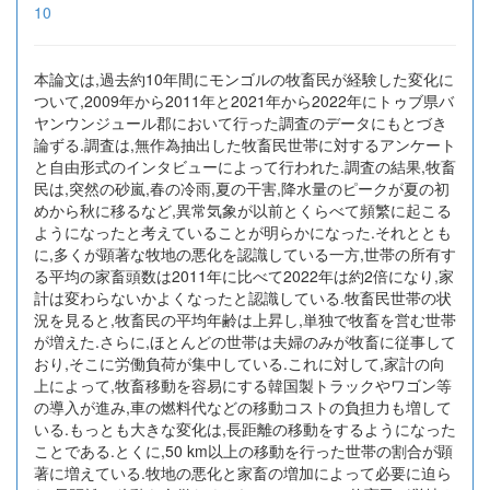
10
本論文は,過去約10年間にモンゴルの牧畜民が経験した変化に
ついて,2009年から2011年と2021年から2022年にトゥブ県バ
ヤンウンジュール郡において行った調査のデータにもとづき
論ずる.調査は,無作為抽出した牧畜民世帯に対するアンケート
と自由形式のインタビューによって行われた.調査の結果,牧畜
民は,突然の砂嵐,春の冷雨,夏の干害,降水量のピークが夏の初
めから秋に移るなど,異常気象が以前とくらべて頻繁に起こる
ようになったと考えていることが明らかになった.それととも
に,多くが顕著な牧地の悪化を認識している一方,世帯の所有す
る平均の家畜頭数は2011年に比べて2022年は約2倍になり,家
計は変わらないかよくなったと認識している.牧畜民世帯の状
況を見ると,牧畜民の平均年齢は上昇し,単独で牧畜を営む世帯
が増えた.さらに,ほとんどの世帯は夫婦のみが牧畜に従事して
おり,そこに労働負荷が集中している.これに対して,家計の向
上によって,牧畜移動を容易にする韓国製トラックやワゴン等
の導入が進み,車の燃料代などの移動コストの負担力も増して
いる.もっとも大きな変化は,長距離の移動をするようになった
ことである.とくに,50 km以上の移動を行った世帯の割合が顕
著に増えている.牧地の悪化と家畜の増加によって必要に迫ら