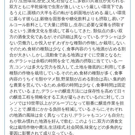
おり,生態環境,歴史,文化,社会などに多数の共通点が見られる.
双方ともに半乾燥地で虫害が激しいという厳しい環境下であ
るうえに,面積の大半を石の転がる斜面地が占める.厳しい環境
に暮らす彼らは,穀物を固形食や糖化飲料よりも摂取し易いア
ルコール飲料として大量に摂取し,生存に必要な栄養を摂取す
るという,酒食文化を形成して暮らしてきた. 類似点の多い双
方の酒食文化であるが,その詳細は異なっている.デラシャは少
ない労働力しか投入せず,わずかな種類の作物しか栽培しない.
そのため,食材の種類は少なく,食事内容のうち地酒が占める割
合が大きい.しかし,流動食である地酒はすぐに空腹となるた
め,デラシャは余暇の時間を全て,地酒の摂取に当てている.一
方,コンソは多大な労力を投入して,土地を徹底的に利用して多
種類の作物を栽培している.そのため,食材の種類が多く,食事
内容のうちイモ類やマメ類,野菜類が占める割合は高い.集約的
な農業を営んでいるため,余暇の時間は少なく,食事時間は固定
されている.また,デラシャの醸造方法には保存性を高めて日々
の醸造工程を簡略化する工夫が凝らされているのに対して,コ
ンソでは10世帯以上がグループになって順番に醸造作業を担
うことで,醸造にかかる負担を軽減している.さらに,それぞれ
の地酒の風味は全く異なっており,デラシャもコンソも自分た
ちが飲み慣れた地酒を好んで飲む. このように,双方の酒食文
化は栽培作物や農法,生活様式,社会関係,味覚などの多角的な
要因に影響されて成り立っている.