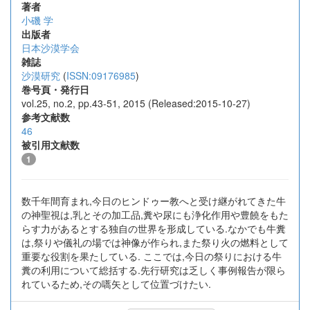
著者
小磯 学
出版者
日本沙漠学会
雑誌
沙漠研究
(
ISSN:09176985
)
巻号頁・発行日
vol.25, no.2, pp.43-51, 2015 (Released:2015-10-27)
参考文献数
46
被引用文献数
1
数千年間育まれ,今日のヒンドゥー教へと受け継がれてきた牛
の神聖視は,乳とその加工品,糞や尿にも浄化作用や豊饒をもた
らす力があるとする独自の世界を形成している.なかでも牛糞
は,祭りや儀礼の場では神像が作られ,また祭り火の燃料として
重要な役割を果たしている. ここでは,今日の祭りにおける牛
糞の利用について総括する.先行研究は乏しく事例報告が限ら
れているため,その嚆矢として位置づけたい.