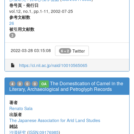
巻号頁・発行日
vol.12, no.1, pp.1-11, 2002-07-25
参考文献数
26
被引用文献数
3
2022-03-28 03:15:08
Twitter
6 + 2
https://ci.nii.ac.jp/naid/10010565065
The Domestication of Camel in the
4
0
0
0
OA
Literary, Archaeological and Petroglyph Records
著者
Renato Sala
出版者
The Japanese Association for Arid Land Studies
雑誌
沙漠研究
(
ISSN:09176985
)