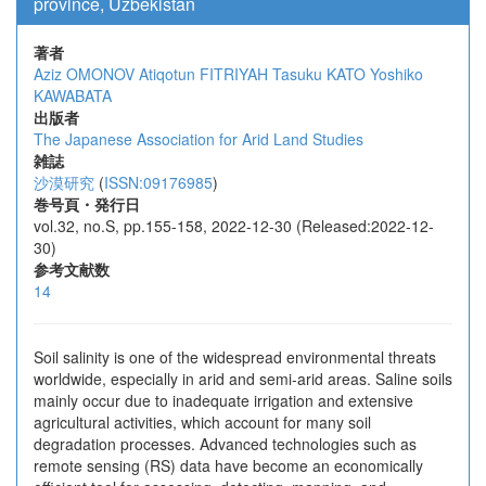
province, Uzbekistan
著者
Aziz OMONOV
Atiqotun FITRIYAH
Tasuku KATO
Yoshiko
KAWABATA
出版者
The Japanese Association for Arid Land Studies
雑誌
沙漠研究
(
ISSN:09176985
)
巻号頁・発行日
vol.32, no.S, pp.155-158, 2022-12-30 (Released:2022-12-
30)
参考文献数
14
Soil salinity is one of the widespread environmental threats
worldwide, especially in arid and semi-arid areas. Saline soils
mainly occur due to inadequate irrigation and extensive
agricultural activities, which account for many soil
degradation processes. Advanced technologies such as
remote sensing (RS) data have become an economically