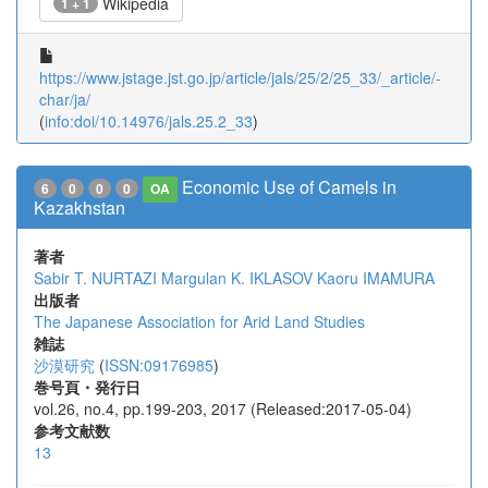
Wikipedia
1 + 1
https://www.jstage.jst.go.jp/article/jals/25/2/25_33/_article/-
char/ja/
(
info:doi/10.14976/jals.25.2_33
)
Economic Use of Camels in
6
0
0
0
OA
Kazakhstan
著者
Sabir T. NURTAZI
Margulan K. IKLASOV
Kaoru IMAMURA
出版者
The Japanese Association for Arid Land Studies
雑誌
沙漠研究
(
ISSN:09176985
)
巻号頁・発行日
vol.26, no.4, pp.199-203, 2017 (Released:2017-05-04)
参考文献数
13