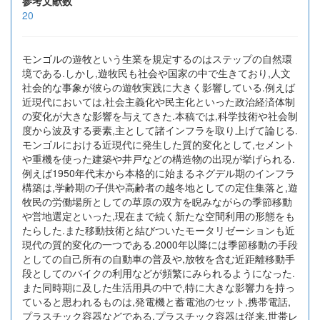
参考文献数
20
モンゴルの遊牧という生業を規定するのはステップの自然環
境である.しかし,遊牧民も社会や国家の中で生きており,人文
社会的な事象が彼らの遊牧実践に大きく影響している.例えば
近現代においては,社会主義化や民主化といった政治経済体制
の変化が大きな影響を与えてきた.本稿では,科学技術や社会制
度から波及する要素,主として諸インフラを取り上げて論じる.
モンゴルにおける近現代に発生した質的変化として,セメント
や重機を使った建築や井戸などの構造物の出現が挙げられる.
例えば1950年代末から本格的に始まるネグデル期のインフラ
構築は,学齢期の子供や高齢者の越冬地としての定住集落と,遊
牧民の労働場所としての草原の双方を睨みながらの季節移動
や営地選定といった,現在まで続く新たな空間利用の形態をも
たらした.また移動技術と結びついたモータリゼーションも近
現代の質的変化の一つである.2000年以降には季節移動の手段
としての自己所有の自動車の普及や,放牧を含む近距離移動手
段としてのバイクの利用などが頻繁にみられるようになった.
また同時期に及した生活用具の中で,特に大きな影響力を持っ
ていると思われるものは,発電機と蓄電池のセット,携帯電話,
プラスチック容器などである.プラスチック容器は従来,世帯レ