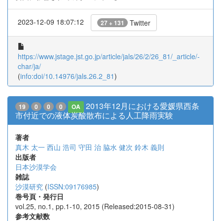
2023-12-09 18:07:12
Twitter
27 + 131
https://www.jstage.jst.go.jp/article/jals/26/2/26_81/_article/-
char/ja/
(
info:doi/10.14976/jals.26.2_81
)
2013年12月における愛媛県西条
19
0
0
0
OA
市付近での液体炭酸散布による人工降雨実験
著者
真木 太一
西山 浩司
守田 治
脇水 健次
鈴木 義則
出版者
日本沙漠学会
雑誌
沙漠研究
(
ISSN:09176985
)
巻号頁・発行日
vol.25, no.1, pp.1-10, 2015 (Released:2015-08-31)
参考文献数