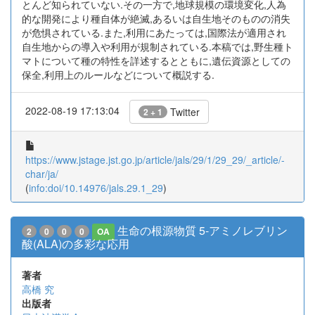
とんど知られていない.その一方で,地球規模の環境変化,人為
的な開発により種自体が絶滅,あるいは自生地そのものの消失
が危惧されている.また,利用にあたっては,国際法が適用され
自生地からの導入や利用が規制されている.本稿では,野生種ト
マトについて種の特性を詳述するとともに,遺伝資源としての
保全,利用上のルールなどについて概説する.
2022-08-19 17:13:04
Twitter
2 + 1
https://www.jstage.jst.go.jp/article/jals/29/1/29_29/_article/-
char/ja/
(
info:doi/10.14976/jals.29.1_29
)
生命の根源物質 5-アミノレブリン
2
0
0
0
OA
酸(ALA)の多彩な応用
著者
高橋 究
出版者