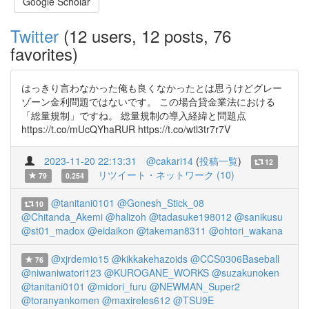
Google Scholar
Twitter
(12 users, 12 posts, 76
favorites)
はっきり言わなかった俺も良くなかったとは思うけどグレー
ゾーン金利問題ではないです。 この場合貸金業法における
「総量規制」ですね。 総量規制の導入経緯と問題点
https://t.co/mUcQYhaRUR https://t.co/wtl3tr7r7V
2023-11-20 22:13:31
@cakari14
(
投稿一覧
)
12
リツイート・ネットワーク (10)
79
0.254
@tanitani0101
@Gonesh_Stick_08
10
@Chitanda_Akemi
@halizoh
@tadasuke198012
@sanikusu
@st01_madox
@eidaikon
@takeman8311
@ohtori_wakana
@xjrdemio15
@kikkakehazoids
@CCS0306Baseball
76
@niwaniwatori123
@KUROGANE_WORKS
@suzakunoken
@tanitani0101
@midori_furu
@NEWMAN_Super2
@toranyankomen
@maxireles612
@TSU9E