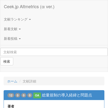
Ceek.jp Altmetrics (α ver.)
文献ランキング
新着文献
新着投稿
検索
ホーム
文献詳細
総量規制の導入経緯と問題点
12
0
0
0
OA
著者