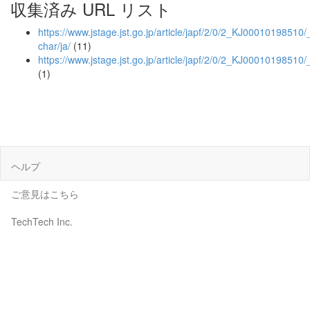
収集済み URL リスト
https://www.jstage.jst.go.jp/article/japf/2/0/2_KJ00010198510/_
char/ja/
(11)
https://www.jstage.jst.go.jp/article/japf/2/0/2_KJ00010198510/
(1)
ヘルプ
ご意見はこちら
TechTech Inc.