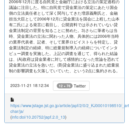
2006年12月に渡る自民党と金融庁における立法の策定過程の
議論に注目した。特に自民党で貸金業法の策定にあたり国会
側の立法責任者として深く関与してきた増原義剛氏と、金融
担当大臣として2006年12月に貸金業法を国会に上程した山本
有二氏による発言に着目し、公開資料では示されていない貸
金業法制定の背景を知ることに努めた。3)さらに筆者らは当
時、貸金業法の立法に関わった人物、具体的には2006年当時
の業界代表者、記者、そして業界ロビイストらを特定し、貸
金業法制定の経緯、特に総量規制導入の経緯についてインタ
ビュー調査を実施した。上記の調査を通じて、得られた結論
は、(A)政府は貸金業者に対して感情的になった世論を恐れて
貸金業法の立法を急いだ。(B)貸金業法に盛り込まれた総量規
制の影響調査も欠落していていた、という2点に集約される。
2023-11-21 18:12:34
Twitter
12 + 76
https://www.jstage.jst.go.jp/article/japf/2/0/2_KJ00010198510/_art
char/ja/
(
info:doi/10.20752/japf.2.0_13
)