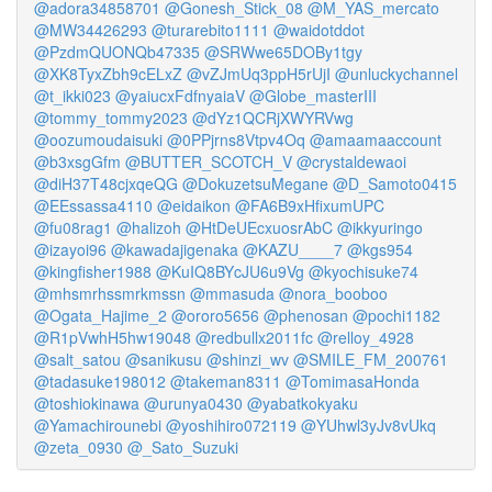
@adora34858701
@Gonesh_Stick_08
@M_YAS_mercato
@MW34426293
@turarebito1111
@waidotddot
@PzdmQUONQb47335
@SRWwe65DOBy1tgy
@XK8TyxZbh9cELxZ
@vZJmUq3ppH5rUjI
@unluckychannel
@t_ikki023
@yaiucxFdfnyaiaV
@Globe_masterIII
@tommy_tommy2023
@dYz1QCRjXWYRVwg
@oozumoudaisuki
@0PPjrns8Vtpv4Oq
@amaamaaccount
@b3xsgGfm
@BUTTER_SCOTCH_V
@crystaldewaoi
@diH37T48cjxqeQG
@DokuzetsuMegane
@D_Samoto0415
@EEssassa4110
@eidaikon
@FA6B9xHfixumUPC
@fu08rag1
@halizoh
@HtDeUEcxuosrAbC
@ikkyuringo
@izayoi96
@kawadajigenaka
@KAZU____7
@kgs954
@kingfisher1988
@KuIQ8BYcJU6u9Vg
@kyochisuke74
@mhsmrhssmrkmssn
@mmasuda
@nora_booboo
@Ogata_Hajime_2
@ororo5656
@phenosan
@pochi1182
@R1pVwhH5hw19048
@redbullx2011fc
@relloy_4928
@salt_satou
@sanikusu
@shinzi_wv
@SMILE_FM_200761
@tadasuke198012
@takeman8311
@TomimasaHonda
@toshiokinawa
@urunya0430
@yabatkokyaku
@Yamachirounebi
@yoshihiro072119
@YUhwl3yJv8vUkq
@zeta_0930
@_Sato_Suzuki