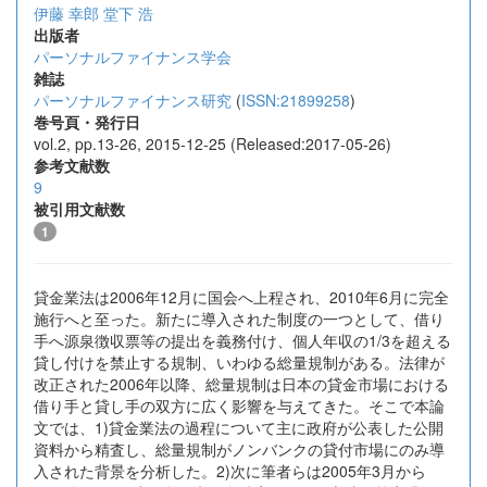
伊藤 幸郎
堂下 浩
出版者
パーソナルファイナンス学会
雑誌
パーソナルファイナンス研究
(
ISSN:21899258
)
巻号頁・発行日
vol.2, pp.13-26, 2015-12-25 (Released:2017-05-26)
参考文献数
9
被引用文献数
1
貸金業法は2006年12月に国会へ上程され、2010年6月に完全
施行へと至った。新たに導入された制度の一つとして、借り
手へ源泉徴収票等の提出を義務付け、個人年収の1/3を超える
貸し付けを禁止する規制、いわゆる総量規制がある。法律が
改正された2006年以降、総量規制は日本の貸金市場における
借り手と貸し手の双方に広く影響を与えてきた。そこで本論
文では、1)貸金業法の過程について主に政府が公表した公開
資料から精査し、総量規制がノンバンクの貸付市場にのみ導
入された背景を分析した。2)次に筆者らは2005年3月から