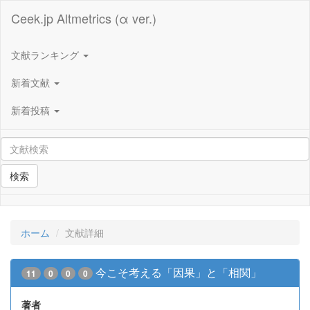
Ceek.jp Altmetrics (α ver.)
文献ランキング
新着文献
新着投稿
検索
ホーム
文献詳細
今こそ考える「因果」と「相関」
11
0
0
0
著者