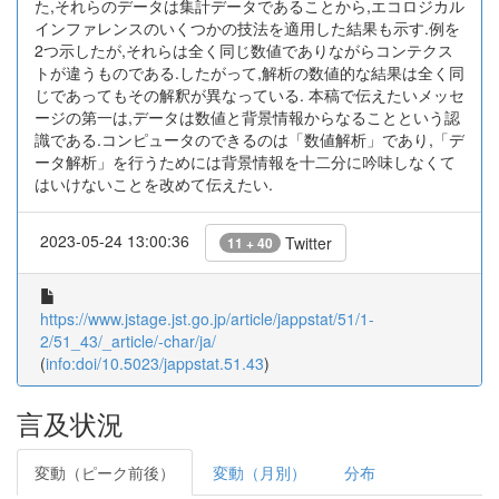
た,それらのデータは集計データであることから,エコロジカル
インファレンスのいくつかの技法を適用した結果も示す.例を
2つ示したが,それらは全く同じ数値でありながらコンテクス
トが違うものである.したがって,解析の数値的な結果は全く同
じであってもその解釈が異なっている. 本稿で伝えたいメッセ
ージの第一は,データは数値と背景情報からなることという認
識である.コンピュータのできるのは「数値解析」であり,「デ
ータ解析」を行うためには背景情報を十二分に吟味しなくて
はいけないことを改めて伝えたい.
2023-05-24 13:00:36
Twitter
11 + 40
https://www.jstage.jst.go.jp/article/jappstat/51/1-
2/51_43/_article/-char/ja/
(
info:doi/10.5023/jappstat.51.43
)
言及状況
変動（ピーク前後）
変動（月別）
分布