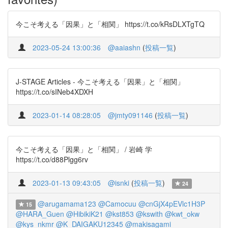
今こそ考える「因果」と「相関」 https://t.co/kRsDLXTgTQ
2023-05-24 13:00:36
@aaiashn
(
投稿一覧
)
J-STAGE Articles - 今こそ考える「因果」と「相関」
https://t.co/sINeb4XDXH
2023-01-14 08:28:05
@jmty091146
(
投稿一覧
)
今こそ考える「因果」と「相関」 / 岩崎 学
https://t.co/d88Plgg6rv
2023-01-13 09:43:05
@isnki
(
投稿一覧
)
24
@arugamama123
@Camocuu
@cnGjX4pEVlc1H3P
15
@HARA_Guen
@HibikiK21
@kst853
@kswith
@kwt_okw
@kys_nkmr
@K_DAIGAKU12345
@makisagami