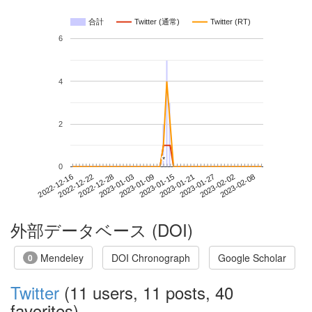
合計
Twitter (通常)
Twitter (RT)
6
4
2
*
*
0
2023-02-02
2022-12-16
2023-01-03
2023-01-21
2023-02-08
2022-12-22
2023-01-09
2023-01-27
2022-12-28
2023-01-15
外部データベース (DOI)
Mendeley
DOI Chronograph
Google Scholar
0
Twitter
(11 users, 11 posts, 40
favorites)