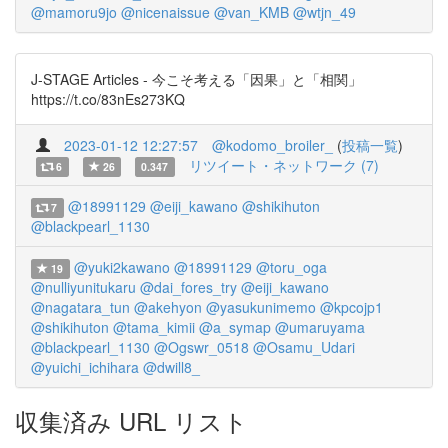
@mamoru9jo
@nicenaissue
@van_KMB
@wtjn_49
J-STAGE Articles - 今こそ考える「因果」と「相関」
https://t.co/83nEs273KQ
2023-01-12 12:27:57
@kodomo_broiler_
(
投稿一覧
)
リツイート・ネットワーク (7)
6
26
0.347
@18991129
@eiji_kawano
@shikihuton
7
@blackpearl_1130
@yuki2kawano
@18991129
@toru_oga
19
@nulliyunitukaru
@dai_fores_try
@eiji_kawano
@nagatara_tun
@akehyon
@yasukunimemo
@kpcojp1
@shikihuton
@tama_kimii
@a_symap
@umaruyama
@blackpearl_1130
@Ogswr_0518
@Osamu_Udari
@yuichi_ichihara
@dwill8_
収集済み URL リスト