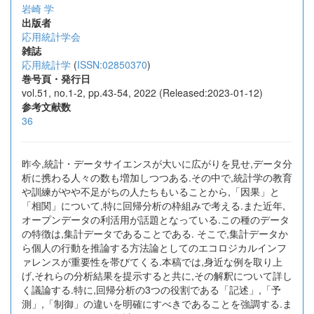
岩崎 学
出版者
応用統計学会
雑誌
応用統計学
(
ISSN:02850370
)
巻号頁・発行日
vol.51, no.1-2, pp.43-54, 2022 (Released:2023-01-12)
参考文献数
36
昨今,統計・データサイエンスが大いに広がりを見せ,データ分
析に携わる人々の数も増加しつつある.その中で,統計学の教育
や訓練がやや不足がちの人たちもいることから,「因果」と
「相関」について,特に回帰分析の枠組みで考える.また近年,
オープンデータの利活用が話題となっている.この種のデータ
の特徴は,集計データであることである. そこで,集計データか
ら個人の行動を推論する方法論としてのエコロジカルインフ
ァレンスが重要性を帯びてくる.本稿では,身近な例を取り上
げ,それらの分析結果を提示すると共に,その解釈について詳し
く議論する.特に,回帰分析の3つの役割である「記述」,「予
測」,「制御」の違いを明確にすべきであることを強調する.ま