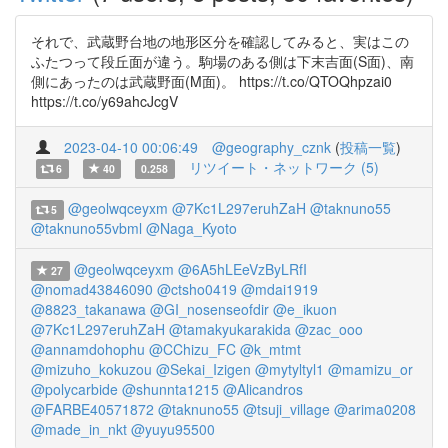
それで、武蔵野台地の地形区分を確認してみると、実はこの
ふたつって段丘面が違う。駒場のある側は下末吉面(S面)、南
側にあったのは武蔵野面(M面)。 https://t.co/QTOQhpzai0
https://t.co/y69ahcJcgV
2023-04-10 00:06:49
@geography_cznk
(
投稿一覧
)
リツイート・ネットワーク (5)
6
40
0.258
@geolwqceyxm
@7Kc1L297eruhZaH
@taknuno55
5
@taknuno55vbml
@Naga_Kyoto
@geolwqceyxm
@6A5hLEeVzByLRfI
27
@nomad43846090
@ctsho0419
@mdai1919
@8823_takanawa
@GI_nosenseofdir
@e_ikuon
@7Kc1L297eruhZaH
@tamakyukarakida
@zac_ooo
@annamdohophu
@CChizu_FC
@k_mtmt
@mizuho_kokuzou
@Sekai_Izigen
@mytyltyl1
@mamizu_or
@polycarbide
@shunnta1215
@Alicandros
@FARBE40571872
@taknuno55
@tsuji_village
@arima0208
@made_in_nkt
@yuyu95500