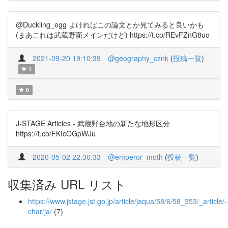
@Duckling_egg よければこの論文とか見てみると良いかも
(まあこれは武蔵野面メインだけど) https://t.co/REvFZnG8uo
2021-09-20 19:10:39
@geography_cznk
(
投稿一覧
)
1
0
J-STAGE Articles - 武蔵野台地の新たな地形区分
https://t.co/FKIcOGpWJu
2020-05-02 22:30:33
@emperor_moth
(
投稿一覧
)
収集済み URL リスト
https://www.jstage.jst.go.jp/article/jaqua/58/6/58_353/_article/-
char/ja/
(7)