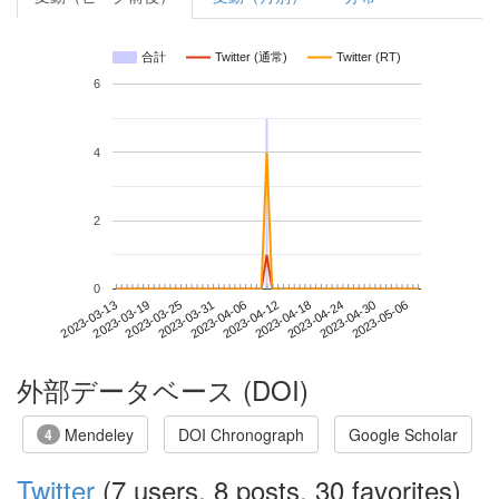
合計
Twitter (通常)
Twitter (RT)
6
4
2
0
2023-04-30
2023-03-13
2023-03-31
2023-04-18
2023-05-06
2023-03-19
2023-04-06
2023-04-24
2023-03-25
2023-04-12
外部データベース (DOI)
Mendeley
DOI Chronograph
Google Scholar
4
Twitter
(7 users, 8 posts, 30 favorites)