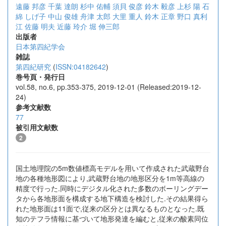
遠藤 邦彦
千葉 達朗
杉中 佑輔
須貝 俊彦
鈴木 毅彦
上杉 陽
石
綿 しげ子
中山 俊雄
舟津 太郎
大里 重人
鈴木 正章
野口 真利
江
佐藤 明夫
近藤 玲介
堀 伸三郎
出版者
日本第四紀学会
雑誌
第四紀研究
(
ISSN:04182642
)
巻号頁・発行日
vol.58, no.6, pp.353-375, 2019-12-01 (Released:2019-12-
24)
参考文献数
77
被引用文献数
2
国土地理院の5m数値標高モデルを用いて作成された武蔵野台
地の各種地形図により,武蔵野台地の地形区分を1m等高線の
精度で行った.同時にデジタル化された多数のボーリングデー
タから各地形面を構成する地下構造を検討した.その結果得ら
れた地形面は11面で,従来の区分とは異なるものとなった.既
知のテフラ情報に基づいて地形発達を編むと,従来の酸素同位