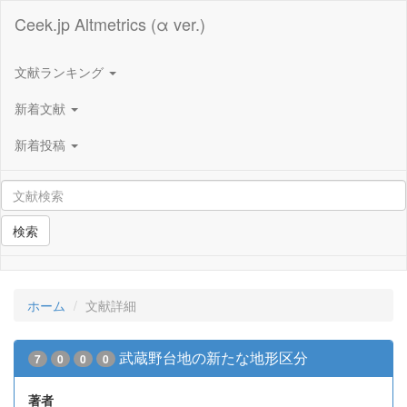
Ceek.jp Altmetrics (α ver.)
文献ランキング
新着文献
新着投稿
検索
ホーム
文献詳細
武蔵野台地の新たな地形区分
7
0
0
0
著者