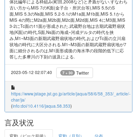
体比編年による枠組み(町田,2008など)と矛盾がない.すなわち
古い方からMIS 7のK面(金子台・所沢台等),MIS 5.5のS
面,MIS 5.3のNs面,MIS 5.2-5.1のM1a面,M1b面,MIS 5.1から
MIS 4の間にM2a面,M2b面,M2c面,M2d面,MIS 4にM3面,MIS
3-2にTc面の11面が形成された.武蔵野台地は古期武蔵野扇状
地(K面)の時代,S面,Ns面の海成~河成デルタの時代を挟
み,M1~M3面の新期武蔵野扇状地の時代,およびTc面の立川扇
状地の時代に大区分される.M1~M3面の新期武蔵野扇状地が7
面に細分されるのは,M1面形成後の海水準の段階的低下に応
答した多摩川の下刻の波及による.
2023-05-12 02:07:40
Twitter
7 + 30
https://www.jstage.jst.go.jp/article/jaqua/58/6/58_353/_article/-
char/ja/
(
info:doi/10.4116/jaqua.58.353
)
言及状況
変動（ピーク前後）
変動（月別）
分布