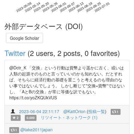
2023-06-25
2023-05-08
2023-05-26
2023-06-13
2023-07-01
2023-05-14
2023-06-01
2023-06-19
2023-05-20
2023-06-07
外部データベース (DOI)
Google Scholar
Twitter
(2 users, 2 posts, 0 favorites)
@Dctr_K 「交換」という行動は貨幣より遥かに古く、或いは
人類の起源そのものと言っていいのかも知れない。だとすれ
ば、そちらに経済行動の基礎を置こうと考えるのも理由のな
い事ではないんでしょう。 しかし断じて"交換=貨幣"ではない
し、「AとBの交換」が常に等価な訳でもない。
https://t.co/yoZKQUkVUS
2023-06-04 22:11:17
@KattOrion
(
投稿一覧
)
1
リツイート・ネットワーク (1)
2
0.000
@take2011japan
1