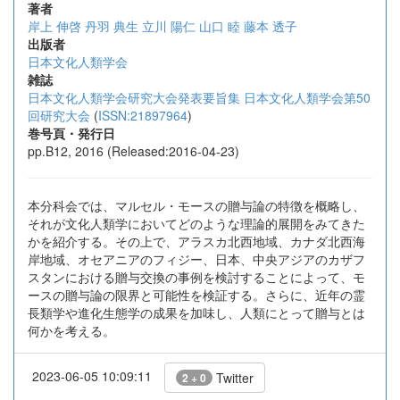
著者
岸上 伸啓
丹羽 典生
立川 陽仁
山口 睦
藤本 透子
出版者
日本文化人類学会
雑誌
日本文化人類学会研究大会発表要旨集 日本文化人類学会第50
回研究大会
(
ISSN:21897964
)
巻号頁・発行日
pp.B12, 2016 (Released:2016-04-23)
本分科会では、マルセル・モースの贈与論の特徴を概略し、
それが文化人類学においてどのような理論的展開をみてきた
かを紹介する。その上で、アラスカ北西地域、カナダ北西海
岸地域、オセアニアのフィジー、日本、中央アジアのカザフ
スタンにおける贈与交換の事例を検討することによって、モ
ースの贈与論の限界と可能性を検証する。さらに、近年の霊
長類学や進化生態学の成果を加味し、人類にとって贈与とは
何かを考える。
2023-06-05 10:09:11
Twitter
2 + 0