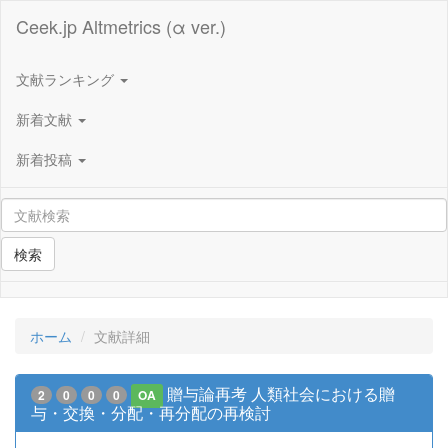
Ceek.jp Altmetrics (α ver.)
文献ランキング
新着文献
新着投稿
検索
ホーム
文献詳細
贈与論再考 人類社会における贈
2
0
0
0
OA
与・交換・分配・再分配の再検討