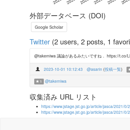
外部データベース (DOI)
Google Scholar
Twitter
(2 users, 2 posts, 1 favori
@takemiwa 議論があるみたいですね． https://t.co/L
2023-10-01 10:12:43
@asarin
(
投稿一覧
)
@takemiwa
1
収集済み URL リスト
https://www.jstage.jst.go.jp/article/jasca/2021/0/
https://www.jstage.jst.go.jp/article/jasca/2021/