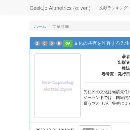
Ceek.jp Altmetrics (α ver.)
文献ランキング
ホーム
文献詳細
文化の共有を許容する先住
2
0
0
0
OA
著者
出版者
雑誌
巻号頁・発行日
先住民の文化は当該先住
ジーランドでは、国家的
嫌うマオリが、警察によ
2023-10-01 10:12:43