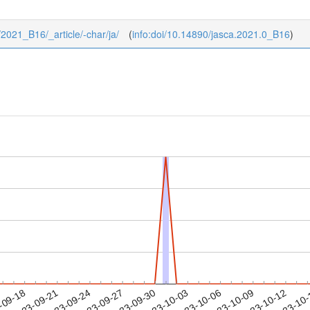
0/2021_B16/_article/-char/ja/
(
info:doi/10.14890/jasca.2021.0_B16
)
2023-10-09
2023-10-12
2023-10
-09-18
2
2023-09-21
2023-09-24
2023-09-27
2023-09-30
2023-10-03
2023-10-06