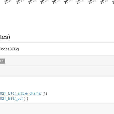
tes)
BocdsBEGg
1
2021_B16/_article/-char/ja/
(1)
0/2021_B16/_pdf
(1)