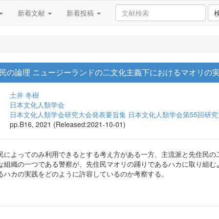
新着文献
新着投稿
民の論理 ニュージーランドの二文化主義下におけるマオリの
土井 冬樹
日本文化人類学会
日本文化人類学会研究大会発表要旨集 日本文化人類学会第55回研究
pp.B16, 2021 (Released:2021-10-01)
民によってのみ利用できるとする考え方がある一方、主流派と先住民の
な組織の一つである警察が、先住民マオリの踊りであるハカに取り組む
るハカの実践をどのように許容しているのか考察する。