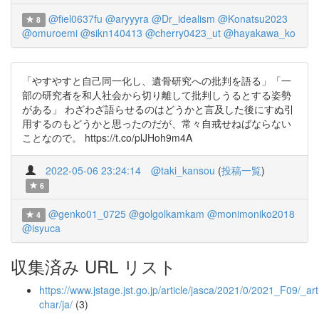
@fiel0637fu
@aryyyra
@Dr_idealism
@Konatsu2023
8
@omuroemi
@sikn140413
@cherry0423_ut
@hayakawa_ko
「やすやすと自己同一化し、遺骨研究への批判を語る」「一
部の研究者を和人社会から切り離して批判しうるとする姿勢
がある」 わざわざ語らせるのはどうかと言及した後にすぬ引
用するのもどうかと思ったのだが、常々自戒せねばならない
ことなので。 https://t.co/plJHoh9m4A
2022-05-06 23:24:14
@taki_kansou
(
投稿一覧
)
6
@genko01_0725
@golgolkamkam
@monimoniko2018
4
@isyuca
収集済み URL リスト
https://www.jstage.jst.go.jp/article/jasca/2021/0/2021_F09/_arti
char/ja/
(3)