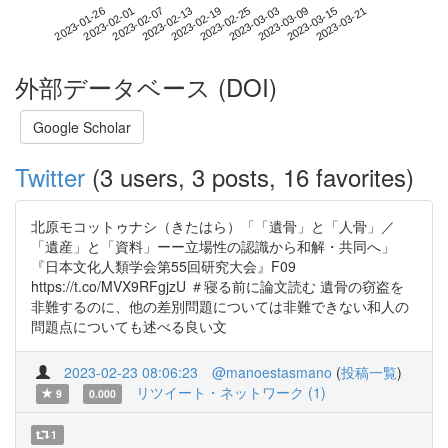
2023-03-15
2023-01-26
2023-02-13
2023-03-03
2023-03-21
2023-02-01
2023-02-19
2023-03-09
2023-02-07
2023-02-25
外部データベース (DOI)
Google Scholar
Twitter
(3 users, 3 posts, 16 favorites)
北原モコットゥナシ（きたはら）「「遺骨」と「人骨」／
「遺産」と「資料」ーー立場性の認識から和解・共同へ」
『日本文化人類学会第55回研究大会』F09
https://t.co/MVX9RFgjzU ＃寝る前に論文読む 遺骨の窃盗を
非難するのに、他の差別問題については非難できない和人の
問題点についても述べる良い文
2023-02-23 08:06:23
@manoestasmano
(
投稿一覧
)
リツイート・ネットワーク (1)
9
0.000
1