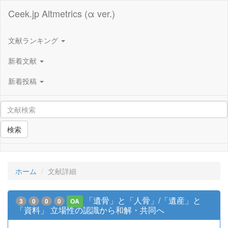
Ceek.jp Altmetrics (α ver.)
文献ランキング
新着文献
新着投稿
検索
ホーム
文献詳細
「遺骨」と「人骨」/「遺産」と
3
0
0
0
OA
「資料」 立場性の認識から和解・共同へ