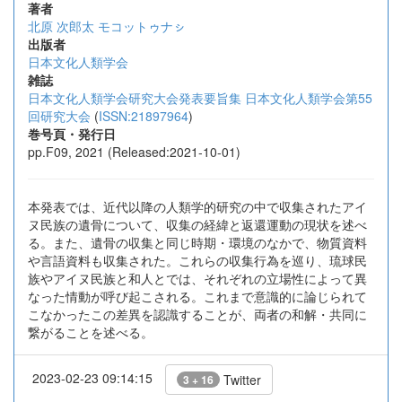
著者
北原 次郎太 モコットゥナㇱ
出版者
日本文化人類学会
雑誌
日本文化人類学会研究大会発表要旨集 日本文化人類学会第55
回研究大会
(
ISSN:21897964
)
巻号頁・発行日
pp.F09, 2021 (Released:2021-10-01)
本発表では、近代以降の人類学的研究の中で収集されたアイ
ヌ民族の遺骨について、収集の経緯と返還運動の現状を述べ
る。また、遺骨の収集と同じ時期・環境のなかで、物質資料
や言語資料も収集された。これらの収集行為を巡り、琉球民
族やアイヌ民族と和人とでは、それぞれの立場性によって異
なった情動が呼び起こされる。これまで意識的に論じられて
こなかったこの差異を認識することが、両者の和解・共同に
繋がることを述べる。
2023-02-23 09:14:15
Twitter
3 + 16