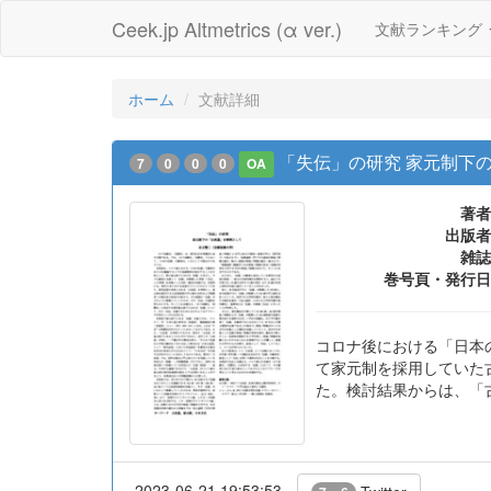
Ceek.jp Altmetrics (α ver.)
文献ランキング
ホーム
文献詳細
「失伝」の研究 家元制下
7
0
0
0
OA
著者
出版者
雑誌
巻号頁・発行日
コロナ後における「日本
て家元制を採用していた
た。検討結果からは、「
2023-06-21 19:53:53