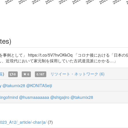
tes)
として」 https://t.co/5V7hvOKkOq 「コロナ後における
し、近現代において家元制を採用していた古武道流派にかかる…」
覧
)
リツイート・ネットワーク (6)
8
6
0.167
y
@takumix28
@KONITASeiji
ingofmind
@husmaaaaaaa
@shigajiro
@takumix28
2023_A12/_article/-char/ja/
(7)