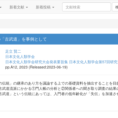
新着文献
新着投稿
の「古武道」を事例として
足立 賢二
日本文化人類学会
日本文化人類学会研究大会発表要旨集 日本文化人類学会第57回研究
pp.A12, 2023 (Released:2023-06-19)
の伝統」の継承のあり方を議論する上での基礎資料を抽出することを目
古武道流派にかかる①門人帳の分析と②関係者への聞き取り調査の結果
古武道」という伝統にあっては、入門者の低年齢化が「失伝」を加速さ