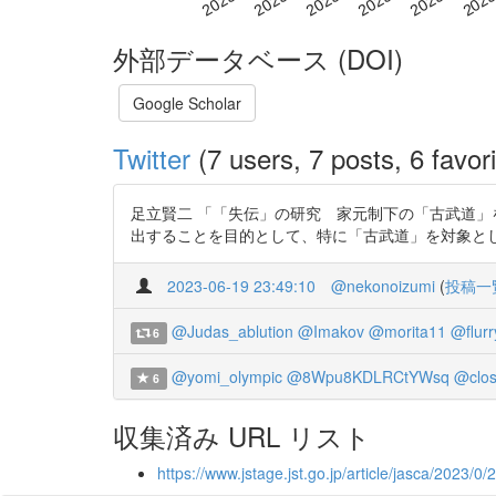
外部データベース (DOI)
Google Scholar
Twitter
(7 users, 7 posts, 6 favori
足立賢二 「「失伝」の研究 家元制下の「古武道」を事例
出することを目的として、特に「古武道」を対象と
2023-06-19 23:49:10
@nekonoizumi
(
投稿一
@Judas_ablution
@Imakov
@morita11
@flurr
6
@yomi_olympic
@8Wpu8KDLRCtYWsq
@clos
6
収集済み URL リスト
https://www.jstage.jst.go.jp/article/jasca/2023/0/