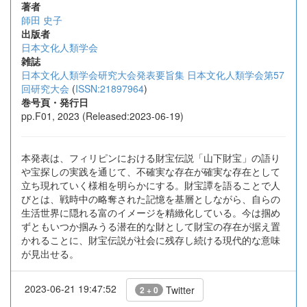
著者
師田 史子
出版者
日本文化人類学会
雑誌
日本文化人類学会研究大会発表要旨集 日本文化人類学会第57
回研究大会
(
ISSN:21897964
)
巻号頁・発行日
pp.F01, 2023 (Released:2023-06-19)
本発表は、フィリピンにおける財宝伝説「山下財宝」の語り
や宝探しの実践を通じて、不確実な存在が確実な存在として
立ち現れていく様相を明らかにする。財宝譚を語ることで人
びとは、戦時中の略奪された記憶を基層としながら、自らの
生活世界に隠れる富のイメージを精緻化している。今は掴め
ずともいつか掴みうる潜在的な財として財宝の存在が据え置
かれることに、財宝伝説が社会に残存し続ける現代的な意味
が見出せる。
2023-06-21 19:47:52
Twitter
2 + 0