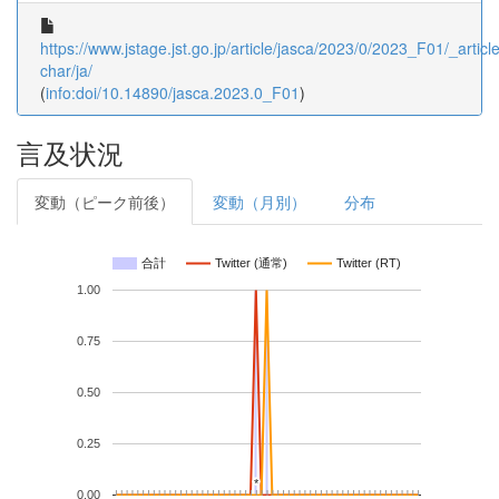
https://www.jstage.jst.go.jp/article/jasca/2023/0/2023_F01/_article
char/ja/
(
info:doi/10.14890/jasca.2023.0_F01
)
言及状況
変動（ピーク前後）
変動（月別）
分布
合計
Twitter (通常)
Twitter (RT)
1.00
0.75
0.50
0.25
*
*
0.00