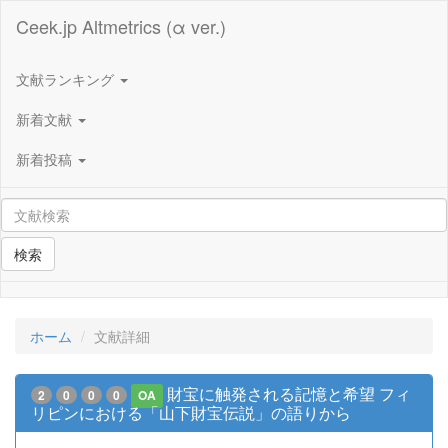
Ceek.jp Altmetrics (α ver.)
文献ランキング
新着文献
新着投稿
検索
ホーム
文献詳細
財宝に触発される記憶と希望 フィ
2
0
0
0
OA
リピンにおける「山下財宝伝説」の語りから