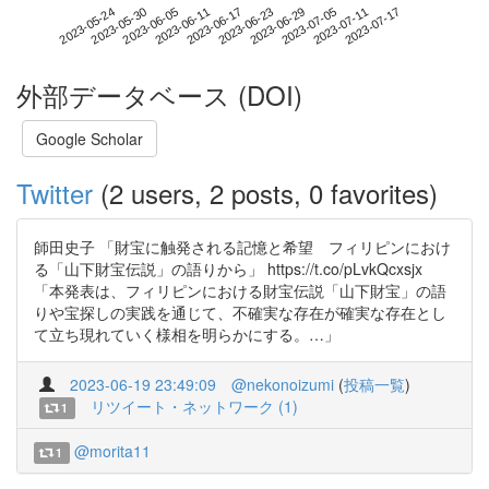
2023-07-11
2023-05-24
2023-06-11
2023-06-29
2023-07-17
2023-05-30
2023-06-17
2023-07-05
2023-06-05
2023-06-23
外部データベース (DOI)
Google Scholar
Twitter
(2 users, 2 posts, 0 favorites)
師田史子 「財宝に触発される記憶と希望 フィリピンにおけ
る「山下財宝伝説」の語りから」 https://t.co/pLvkQcxsjx
「本発表は、フィリピンにおける財宝伝説「山下財宝」の語
りや宝探しの実践を通じて、不確実な存在が確実な存在とし
て立ち現れていく様相を明らかにする。…」
2023-06-19 23:49:09
@nekonoizumi
(
投稿一覧
)
リツイート・ネットワーク (1)
1
@morita11
1