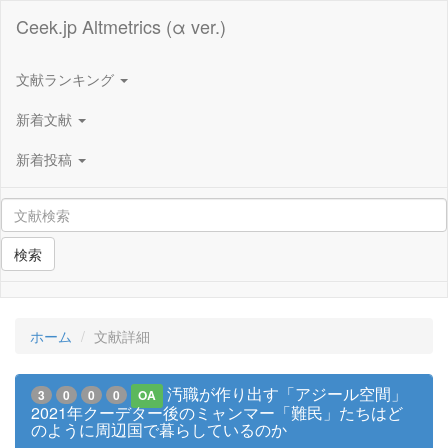
Ceek.jp Altmetrics (α ver.)
文献ランキング
新着文献
新着投稿
検索
ホーム
文献詳細
汚職が作り出す「アジール空間」
3
0
0
0
OA
2021年クーデター後のミャンマー「難民」たちはど
のように周辺国で暮らしているのか