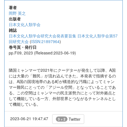
著者
岡野 英之
出版者
日本文化人類学会
雑誌
日本文化人類学会研究大会発表要旨集 日本文化人類学会第57
回研究大会
(
ISSN:21897964
)
巻号頁・発行日
pp.F09, 2023 (Released:2023-06-19)
隣国ミャンマーで2021年にクーデターが発生して以降、A国
には大量の「難民」が流れ込んできた。本発表で指摘するの
は、A国の国境地帯のある町が構造的な汚職によってミャン
マー難民にとっての「アジール空間」となっていることであ
る。この空間はミャンマーの民主派勢力にとって対外拠点と
して機能している一方、外部世界とつながるチャンネルとし
て機能している。
2023-06-21 19:47:47
Twitter
3 + 2