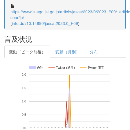
https://www.jstage.jst.go.jp/article/jasca/2023/0/2023_F09/_article
char/ja/
(
info:doi/10.14890/jasca.2023.0_F09
)
言及状況
変動（ピーク前後）
変動（月別）
分布
合計
Twitter (通常)
Twitter (RT)
2.0
1.5
1.0
0.5
*
*
0.0