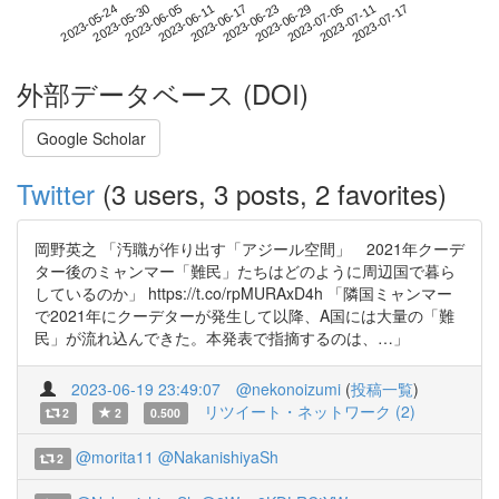
2023-07-11
2023-05-24
2023-06-11
2023-06-29
2023-07-17
2023-05-30
2023-06-17
2023-07-05
2023-06-05
2023-06-23
外部データベース (DOI)
Google Scholar
Twitter
(3 users, 3 posts, 2 favorites)
岡野英之 「汚職が作り出す「アジール空間」 2021年クーデ
ター後のミャンマー「難民」たちはどのように周辺国で暮ら
しているのか」 https://t.co/rpMURAxD4h 「隣国ミャンマー
で2021年にクーデターが発生して以降、A国には大量の「難
民」が流れ込んできた。本発表で指摘するのは、…」
2023-06-19 23:49:07
@nekonoizumi
(
投稿一覧
)
リツイート・ネットワーク (2)
2
2
0.500
@morita11
@NakanishiyaSh
2