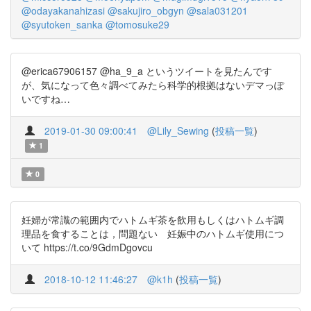
@odayakanahizasi
@sakujiro_obgyn
@sala031201
@syutoken_sanka
@tomosuke29
@erica67906157 @ha_9_a というツイートを見たんです
が、気になって色々調べてみたら科学的根拠はないデマっぽ
いですね…
2019-01-30 09:00:41
@Lily_Sewing
(
投稿一覧
)
1
0
妊婦が常識の範囲内でハトムギ茶を飲用もしくはハトムギ調
理品を食することは，問題ない 妊娠中のハトムギ使用につ
いて https://t.co/9GdmDgovcu
2018-10-12 11:46:27
@k1h
(
投稿一覧
)