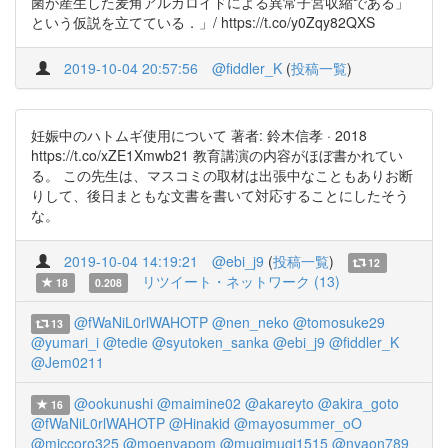
菌が産生した麦角アルカロイドによる異常子宮収縮である」
という仮説を立てている．」/ https://t.co/y0Zqy82QXS
2019-10-04 20:57:56
@fiddler_K
(
投稿一覧
)
妊娠中のハトムギ使用について 著者: 鈴木信孝 · 2018
https://t.co/xZE1Xmwb21 教育講演の内容がほぼ書かれてい
る。 この先生は、マスコミの取材は出張中なこともありお断
りして、後日まともな文書を書いて対応することにしたそう
な。
2019-10-04 14:19:21
@ebi_j9
(
投稿一覧
)
12
リツイート・ネットワーク (13)
18
0.208
@fWaNiL0rlWAHOTP
@nen_neko
@tomosuke29
13
@yumari_i
@tedie
@syutoken_sanka
@ebi_j9
@fiddler_K
@Jem0211
@ookunushi
@maimine02
@akareyto
@akira_goto
16
@fWaNiL0rlWAHOTP
@Hinakid
@mayosummer_oO
@miccoro325
@moenyapom
@mugimugi1515
@nyaon789