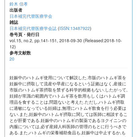
鈴木 信孝
出版者
日本補完代替医療学会
雑誌
日本補完代替医療学会誌
(
ISSN:13487922
)
巻号頁・発行日
vol.15, no.2, pp.141-151, 2018-09-30 (Released:2018-10-
12)
参考文献数
20
妊娠中のハトムギ使用について解説した.市販のハトムギ茶を
妊娠中に摂取して流産や早産になるという証拠はなく,産後に
市販のハトムギ茶摂取を禁ずる科学的根拠もない.したがって,
妊婦が常識の範囲内でハトムギ茶を飲用もしくはハトムギ調
理品を食することは,問題ないと考えた.ただし,ハトムギ摂取
に過敏になっている妊婦は,無理にハトムギ飲食を行う必要は
ない.また,妊娠中のハトムギ摂取に関しては医師に相談するこ
とが肝要である.妊娠中のハトムギの製薬であるヨクイニンの
内服については,必ず産婦人科医師の管理のもとに行うべきで
ある.また,ハトムギの栄養補助食品も,妊娠中は中止するか,も