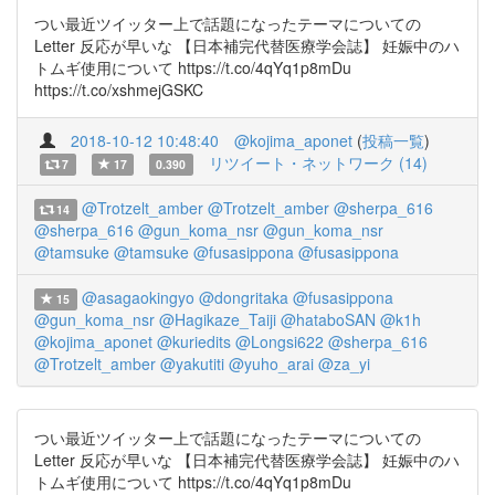
つい最近ツイッター上で話題になったテーマについての
Letter 反応が早いな 【日本補完代替医療学会誌】 妊娠中のハ
トムギ使用について https://t.co/4qYq1p8mDu
https://t.co/xshmejGSKC
2018-10-12 10:48:40
@kojima_aponet
(
投稿一覧
)
リツイート・ネットワーク (14)
7
17
0.390
@Trotzelt_amber
@Trotzelt_amber
@sherpa_616
14
@sherpa_616
@gun_koma_nsr
@gun_koma_nsr
@tamsuke
@tamsuke
@fusasippona
@fusasippona
@asagaokingyo
@dongritaka
@fusasippona
15
@gun_koma_nsr
@Hagikaze_Taiji
@hataboSAN
@k1h
@kojima_aponet
@kuriedits
@Longsi622
@sherpa_616
@Trotzelt_amber
@yakutiti
@yuho_arai
@za_yi
つい最近ツイッター上で話題になったテーマについての
Letter 反応が早いな 【日本補完代替医療学会誌】 妊娠中のハ
トムギ使用について https://t.co/4qYq1p8mDu