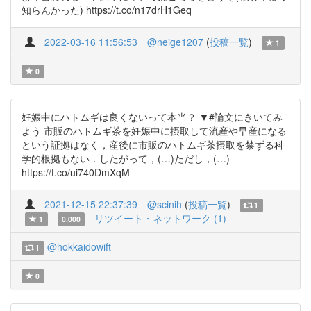
知らんかった) https://t.co/n17drH1Geq
2022-03-16 11:56:53
@neige1207
(
投稿一覧
)
1
0
妊娠中にハトムギは良くないって本当？ ▼#論文にきいてみ
よう 市販のハトムギ茶を妊娠中に摂取して流産や早産になる
という証拠はなく，産後に市販のハトムギ茶摂取を禁ずる科
学的根拠もない．したがって，(…)ただし，(…)
https://t.co/ui740DmXqM
2021-12-15 22:37:39
@scinih
(
投稿一覧
)
1
リツイート・ネットワーク (1)
1
0.000
@hokkaidowift
1
0