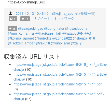
https://t.co/xshmejGSKC
2018-10-12 10:48:40
@kojima_aponet
(
投稿一覧
)
リツイート・ネットワーク
7
17
@asagaokingyo
@dongritaka
@fusasippona
15
@gun_koma_nsr
@Hagikaze_Taiji
@hataboSAN
@k1h
@kojima_aponet
@kuriedits
@Longsi622
@sherpa_616
@Trotzelt_amber
@yakutiti
@yuho_arai
@za_yi
収集済み URL リスト
https://www.jstage.jst.go.jp/article/jcam/15/2/15_141/_article/-
char/ja
(10)
https://www.jstage.jst.go.jp/article/jcam/15/2/15_141/_article/-
char/ja/
(10)
https://www.jstage.jst.go.jp/article/jcam/15/2/15_141/_pdf
(6)
https://www.jstage.jst.go.jp/article/jcam/15/2/15_141/_pdf/-
char/ja
(27)