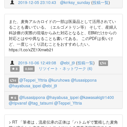
2019-12-05 23:10:43
@krrksy_sunday
(
投稿一覧
)
また、麦角アルカロイドの一部は医薬品として活用されてい
ることも書いている。（エルゴメトリン等） そして、産婦人
科診療の実際の現場からみた対応となると、EBMだけからの
対応とはやや異なることも書いてある。 このPDFは長いけ
ど、一度じっくり読むことをおすすめしたい。
https://t.co/xZE1Xmwb21
2019-10-06 12:49:08
@ebi_j9
(
投稿一覧
)
6
リツイート・ネットワーク (6)
8
0.500
@Teppei_Yttria
@kuruhowa
@fusasippona
6
@hayabusa_ippei
@ebi_j9
@fusasippona
@hayabusa_ippei
@kawasakigtr1400
6
@ripvansf
@tag_tatsumi
@Teppei_Yttria
> RT 「筆者は，流産伝承の正体は「ハトムギで繁殖した麦角