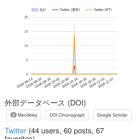
合計
Twitter (通常)
Twitter (RT)
20
15
10
5
*
*
0
2018-11-01
2018-09-14
2018-10-02
2018-10-20
2018-11-07
2018-09-20
2018-10-08
2018-10-26
2018-09-26
2018-10-14
外部データベース (DOI)
Mendeley
DOI Chronograph
Google Scholar
2
Twitter
(44 users, 60 posts, 67
favorites)