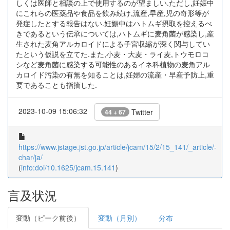
しくは医師と相談の上で使用するのが望ましい.ただし,妊娠中
にこれらの医薬品や食品を飲み続け,流産,早産,児の奇形等が
発症したとする報告はない.妊娠中はハトムギ摂取を控えるべ
きであるという伝承については,ハトムギに麦角菌が感染し,産
生された麦角アルカロイドによる子宮収縮が深く関与してい
たという仮説を立てた.また,小麦・大麦・ライ麦,トウモロコ
シなど麦角菌に感染する可能性のあるイネ科植物の麦角アル
カロイド汚染の有無を知ることは,妊婦の流産・早産予防上,重
要であることも指摘した.
2023-10-09 15:06:32
Twitter
44 + 67
https://www.jstage.jst.go.jp/article/jcam/15/2/15_141/_article/-
char/ja/
(
info:doi/10.1625/jcam.15.141
)
言及状況
変動（ピーク前後）
変動（月別）
分布