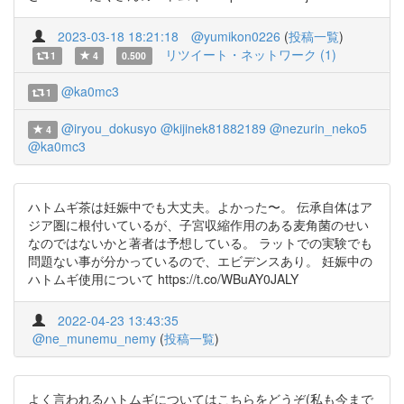
2023-03-18 18:21:18
@yumikon0226
(
投稿一覧
)
リツイート・ネットワーク (1)
1
4
0.500
@ka0mc3
1
@iryou_dokusyo
@kijinek81882189
@nezurin_neko5
4
@ka0mc3
ハトムギ茶は妊娠中でも大丈夫。よかった〜。 伝承自体はア
ジア圏に根付いているが、子宮収縮作用のある麦角菌のせい
なのではないかと著者は予想している。 ラットでの実験でも
問題ない事が分かっているので、エビデンスあり。 妊娠中の
ハトムギ使用について https://t.co/WBuAY0JALY
2022-04-23 13:43:35
@ne_munemu_nemy
(
投稿一覧
)
よく言われるハトムギについてはこちらをどうぞ(私も今まで