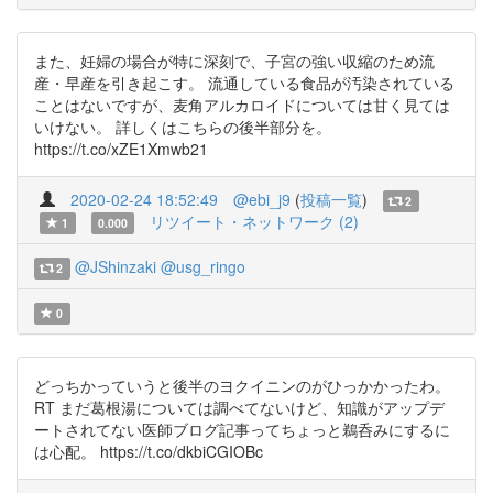
また、妊婦の場合が特に深刻で、子宮の強い収縮のため流
産・早産を引き起こす。 流通している食品が汚染されている
ことはないですが、麦角アルカロイドについては甘く見ては
いけない。 詳しくはこちらの後半部分を。
https://t.co/xZE1Xmwb21
2020-02-24 18:52:49
@ebi_j9
(
投稿一覧
)
2
リツイート・ネットワーク (2)
1
0.000
@JShinzaki
@usg_ringo
2
0
どっちかっていうと後半のヨクイニンのがひっかかったわ。
RT まだ葛根湯については調べてないけど、知識がアップデ
ートされてない医師ブログ記事ってちょっと鵜呑みにするに
は心配。 https://t.co/dkbiCGIOBc