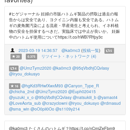
#ヒゲジャーナル 妊婦の市販ハトムギ製品の摂取は過去の報
告からは安全であり、ヨクイニン内服も安全である。ハトム
ギの麦角菌汚染による流産・早産発生と考えられ、イネ科植
物の安全を担保するべきだ。実臨床では中止が良いか。 妊娠
中のハトムギ使用についてhttps://t.co/hWB7RYpy3c
2023-03-19 14:36:57
@ka0mc3
(
投稿一覧
)
5
リツイート・ネットワーク (4)
20
0.375
@UmzTymz2020
@ka0mc3
@95qVbdhjCQvlasy
4
@iryou_dokusyo
@hgKd3RHwfXwxM93
@Canyon_Type_R
16
@chicha_2nd
@UmzTymz2020
@Euph020415
@yuzuki_x_o
@95qVbdhjCQvlasy
@natsukiii_b
@yamaot4
@LoveAorta_sub
@crazyclowni
@iryou_dokusyo
@rdmasud
@sma_win
@oO0pii0Oo
@s1109y214
@ka0mc3 たくさんのハトムギ？https://t.co/nCmjZeFbm9