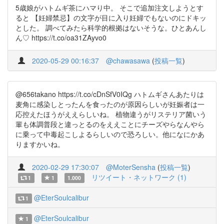
5歳娘がハトムギ茶にハマり中。 そこで追加注文しようとす
ると 【妊婦禁忌】の文字が目に入り妊婦でもないのにドキッ
とした。 調べてみたら科学的根拠はないそうな。ひとあんし
ん♡ https://t.co/oa31ZAyvo0
2020-05-29 00:16:37
@chawasawa
(
投稿一覧
)
@656takano https://t.co/cDnSfV0IQg ハトムギさんあたりは
麦角に感染しとったんを食ったのが原因らしいが妊娠者は一
応控えたほうがええらしいね。 植物違うがリステリア菌いう
輩も体調普段と違っとるのをええことにチーズやらなんやら
に乗って中毒起こしよるらしいので恐ろしい。他になにかあ
りますかいね。
2020-02-29 17:30:07
@MoterSensha
(
投稿一覧
)
リツイート・ネットワーク (1)
1
1
1.000
@EterSoulcalibur
1
@EterSoulcalibur
1