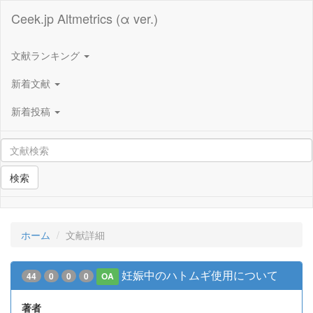
Ceek.jp Altmetrics (α ver.)
文献ランキング
新着文献
新着投稿
検索
ホーム
文献詳細
妊娠中のハトムギ使用について
44
0
0
0
OA
著者