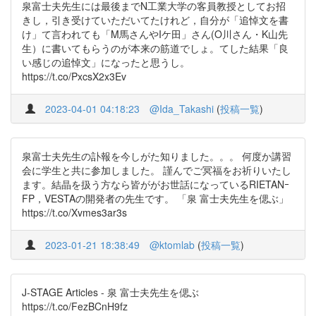
泉富士夫先生には最後までN工業大学の客員教授としてお招
きし，引き受けていただいてたけれど，自分が「追悼文を書
け」て言われても「M馬さんやIケ田」さん(O川さん・K山先
生）に書いてもらうのが本来の筋道でしょ。てした結果「良
い感じの追悼文」になったと思うし。
https://t.co/PxcsX2x3Ev
2023-04-01 04:18:23
@Ida_Takashi
(
投稿一覧
)
泉富士夫先生の訃報を今しがた知りました。。。 何度か講習
会に学生と共に参加しました。 謹んでご冥福をお祈りいたし
ます。結晶を扱う方なら皆ががお世話になっているRIETANｰ
FP，VESTAの開発者の先生です。 「泉 富士夫先生を偲ぶ」
https://t.co/Xvmes3ar3s
2023-01-21 18:38:49
@ktomlab
(
投稿一覧
)
J-STAGE Articles - 泉 富士夫先生を偲ぶ
https://t.co/FezBCnH9fz