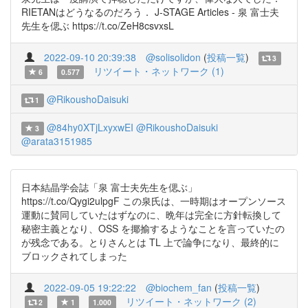
RIETANはどうなるのだろう． J-STAGE Articles - 泉 富士夫
先生を偲ぶ https://t.co/ZeH8csvxsL
2022-09-10 20:39:38
@solisolidon
(
投稿一覧
)
3
リツイート・ネットワーク (1)
6
0.577
@RikoushoDaisuki
1
@84hy0XTjLxyxwEI
@RikoushoDaisuki
3
@arata3151985
日本結晶学会誌「泉 富士夫先生を偲ぶ」
https://t.co/Qygi2ulpgF この泉氏は、一時期はオープンソース
運動に賛同していたはずなのに、晩年は完全に方針転換して
秘密主義となり、OSS を揶揄するようなことを言っていたの
が残念である。とりさんとは TL 上で論争になり、最終的に
ブロックされてしまった
2022-09-05 19:22:22
@biochem_fan
(
投稿一覧
)
リツイート・ネットワーク (2)
2
1
1.000