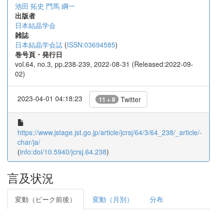
池田 拓史
門馬 綱一
出版者
日本結晶学会
雑誌
日本結晶学会誌
(
ISSN:03694585
)
巻号頁・発行日
vol.64, no.3, pp.238-239, 2022-08-31 (Released:2022-09-
02)
2023-04-01 04:18:23
Twitter
11 + 8
https://www.jstage.jst.go.jp/article/jcrsj/64/3/64_238/_article/-
char/ja/
(
info:doi/10.5940/jcrsj.64.238
)
言及状況
変動（ピーク前後）
変動（月別）
分布