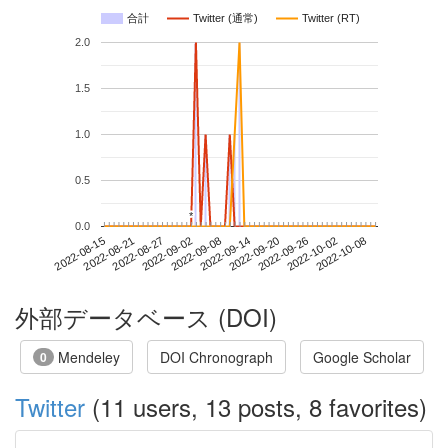
合計
Twitter (通常)
Twitter (RT)
2.0
1.5
1.0
0.5
*
*
0.0
2022-10-02
2022-08-15
2022-09-02
2022-09-20
2022-10-08
2022-08-21
2022-09-08
2022-09-26
2022-08-27
2022-09-14
外部データベース (DOI)
Mendeley
DOI Chronograph
Google Scholar
0
Twitter
(11 users, 13 posts, 8 favorites)