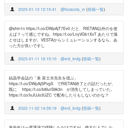
2023-01-13 12:15:41
@focaccia_vr
(
投稿一覧
)
@shin1n https://t.co/DWpAjT7Ev0 だと、RIETAN以外のを使
えば？って感じですね。https://t.co/LnyVGb1XxT あたりで落
とせはしますが。VESTAからシミュレーションするなら、あ
った方が良いですし
2023-01-11 16:15:10
@xrd_krdg
(
投稿一覧
)
結晶学会誌の「泉 富士夫先生を偲ぶ」
https://t.co/DWpAjSPvgS でRIETAN終了との話だったが、
既に https://t.co/b8lurS9k3n が消失してしまっていた。
https://t.co/IxJUJo3UZC で配布したりもしないのかな？
2022-11-02 14:39:19
@xrd_krdg
(
投稿一覧
)
泉先生は一度講演で拝聴しただけですが、偉大な人でした．