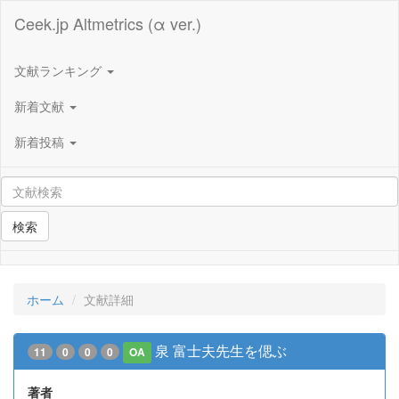
Ceek.jp Altmetrics (α ver.)
文献ランキング
新着文献
新着投稿
検索
ホーム
文献詳細
泉 富士夫先生を偲ぶ
11
0
0
0
OA
著者