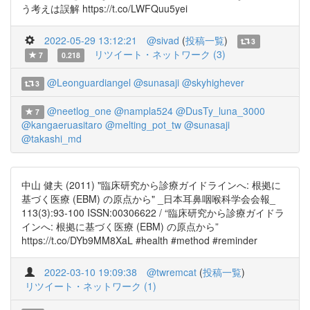
う考えは誤解 https://t.co/LWFQuu5yei
2022-05-29 13:12:21
@sivad
(
投稿一覧
)
3
リツイート・ネットワーク (3)
7
0.218
@Leonguardiangel
@sunasaji
@skyhighever
3
@neetlog_one
@nampla524
@DusTy_luna_3000
7
@kangaeruasitaro
@melting_pot_tw
@sunasaji
@takashi_md
中山 健夫 (2011) "臨床研究から診療ガイドラインへ: 根拠に
基づく医療 (EBM) の原点から" _日本耳鼻咽喉科学会会報_
113(3):93-100 ISSN:00306622 / “臨床研究から診療ガイドラ
インへ: 根拠に基づく医療 (EBM) の原点から”
https://t.co/DYb9MM8XaL #health #method #reminder
2022-03-10 19:09:38
@twremcat
(
投稿一覧
)
リツイート・ネットワーク (1)