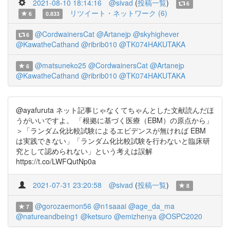
2021-08-10 18:14:16
@sivad
(
投稿一覧
)
6
リツイート・ネットワーク (6)
6
0.833
@CordwainersCat
@Artanejp
@skyhighever
6
@KawatheCathand
@ribrib010
@TK074HAKUTAKA
@matsuneko25
@CordwainersCat
@Artanejp
6
@KawatheCathand
@ribrib010
@TK074HAKUTAKA
@ayafuruta ネット記事じゃなくてちゃんとした文献読んだほ
うがいいですよ。 「根拠に基づく医療（EBM）の原点から」
＞「ランダム化比較試験によるエビデンスが無ければ EBM
は実践できない」「ランダム化比較試験を行わないと臨床研
究として認められない」という考えは誤解
https://t.co/LWFQutNp0a
2021-07-31 23:20:58
@sivad
(
投稿一覧
)
8
@gorozaemon56
@n1saaai
@age_da_ma
7
@natureandbeing1
@ketsuro
@emizhenya
@OSPC2020