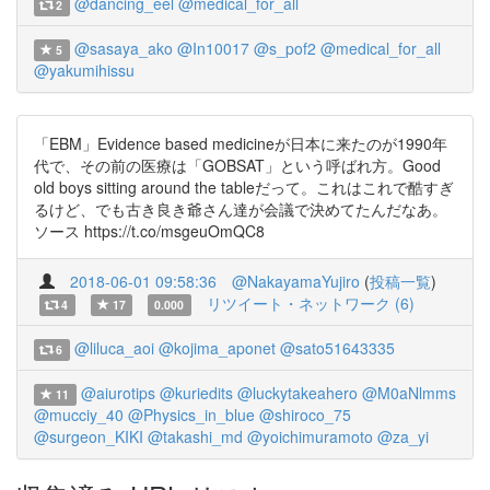
@dancing_eel
@medical_for_all
2
@sasaya_ako
@In10017
@s_pof2
@medical_for_all
5
@yakumihissu
「EBM」Evidence based medicineが日本に来たのが1990年
代で、その前の医療は「GOBSAT」という呼ばれ方。Good
old boys sitting around the tableだって。これはこれで酷すぎ
るけど、でも古き良き爺さん達が会議で決めてたんだなあ。
ソース https://t.co/msgeuOmQC8
2018-06-01 09:58:36
@NakayamaYujiro
(
投稿一覧
)
リツイート・ネットワーク (6)
4
17
0.000
@liluca_aoi
@kojima_aponet
@sato51643335
6
@aiurotips
@kuriedits
@luckytakeahero
@M0aNlmms
11
@mucciy_40
@Physics_in_blue
@shiroco_75
@surgeon_KIKI
@takashi_md
@yoichimuramoto
@za_yi