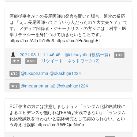
医療従事者がこの長尾医師の発言を聞いた場合、通常の反応
は 「え…長尾医師ってこういう人だったの？大丈夫？？」 で
す。 メディア関係者・ジャーナリストの方々には、科学・医
学リテラシーを身につけて頂きたいところです。
https://t.co/Al1rDZb5q6 https://t.co/rPn5ogghEI
2021-08-11 11:46:45
@chihayaflu
(
投稿一覧
)
2
リツイート・ネットワーク (2)
2
0.500
@fukupharma
@okashige1224
2
@meganemania2
@okashige1224
2
RCT信者の方には注意しましょう＞「ランダム化比較試験に
よるエビデンスが無ければEBMは実践できない」「ランダム
化比較試験を行わないと臨床研究として認められない」とい
う考えは誤解 https://t.co/LWFQutNp0a