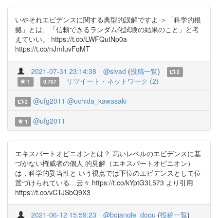
いやそれエビデンスに関する典型的誤解ですよ ＞「科学的根
拠」とは、「信頼できるランダム化試験の結果のこと」と考
えていい。 https://t.co/LWFQutNp0a
https://t.co/nJmIuvFqMT
2021-07-31 23:14:38
@sivad
(
投稿一覧
)
2
リツイート・ネットワーク (2)
1
0.707
@ufg2011
@uchida_kawasaki
2
@ufg2011
1
エキスパートオピニオンとは？ 高いレベルのエビデンスに基
づかない権威者の個人 的見解（エキスパートオピニオン）
は，科学的妥当性と いう視点では下位のエビデンスとして位
置づけられている…云々 https://t.co/kYptG3L573 より引用
https://t.co/vCTJSbQ9X3
2021-06-12 15:59:23
@bojangle_dogu
(
投稿一覧
)