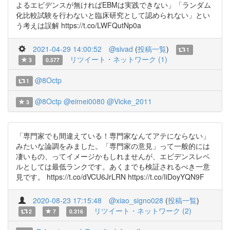
よるエビデンスが無ければEBMは実践できない」「ランダム
化比較試験を行わないと臨床研究として認められない」とい
う考えは誤解 https://t.co/LWFQutNp0a
2021-04-29 14:00:52
@sivad
(
投稿一覧
)
1
リツイート・ネットワーク (1)
3
0.577
@8Octp
1
@8Octp
@eimei0080
@Vicke_2011
3
「専門家でも間違えている！専門家なんてアテにならない」
みたいな論調をみました。「専門家の意見」って一般的には
凄いもの、ってイメージかもしれませんが、エビデンスレベ
ルとしては最低ランクです。あくまでも検証されるべき一意
見です。 https://t.co/dVCU6JrLRN https://t.co/IiDoyYQN9F
2020-08-23 17:15:48
@xiao_signo028
(
投稿一覧
)
リツイート・ネットワーク (2)
2
7
0.316