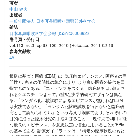
著者
中山 健夫
出版者
一般社団法人 日本耳鼻咽喉科頭頸部外科学会
雑誌
日本耳鼻咽喉科学会会報
(
ISSN:00306622
)
巻号頁・発行日
vol.113, no.3, pp.93-100, 2010 (Released:2011-02-19)
参考文献数
45
根拠に基づく医療 (EBM) は, 臨床的エビデンスと, 医療者の専
門性と, 患者の価値観の統合により, より良い医療の提供を目
指すものである. 「エビデンスをつくる」臨床研究は, 想定さ
れるクエスチョンよって, 適切な疫学的研究デザインは異な
る. 「ランダム化比較試験によるエビデンスが無ければEBM
は実践できない」「ランダム化比較試験を行わないと臨床研
究として認められない」という考えは誤解であり, それぞれの
目的に沿った臨床研究の手法を採ること, 「現時点で利用可能
な最良のエビデンス」を意思決定に慎重に用いることがEBM
の基本である. 診療ガイドラインは, 「特定の臨床状況のもと