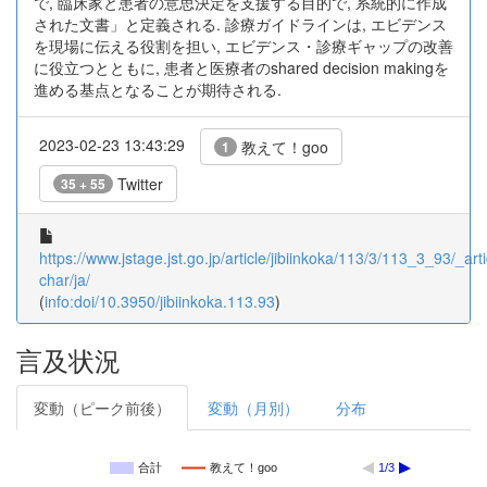
で, 臨床家と患者の意思決定を支援する目的で, 系統的に作成
された文書」と定義される. 診療ガイドラインは, エビデンス
を現場に伝える役割を担い, エビデンス・診療ギャップの改善
に役立つとともに, 患者と医療者のshared decision makingを
進める基点となることが期待される.
2023-02-23 13:43:29
教えて！goo
1
Twitter
35 + 55
https://www.jstage.jst.go.jp/article/jibiinkoka/113/3/113_3_93/_arti
char/ja/
(
info:doi/10.3950/jibiinkoka.113.93
)
言及状況
変動（ピーク前後）
変動（月別）
分布
合計
教えて！goo
1/3