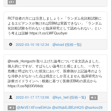
1
RCT信者の方には注意しましょう＞「ランダム化比較試験に
よるエビデンスが無ければEBMは実践できない」「ランダム
化比較試験を行わないと臨床研究として認められない」とい
う考えは誤解 https://t.co/LWFQuu5yei
2022-03-10 18:12:34
@sivad
(
投稿一覧
)
@mstk_Horiguchi 取り上げた論考について全文読みました、
個人的にですが、すばらしい論考だと感じました、 一方で、
危機と呼ばれていた状況において、医療側が上記論考のよう
な冷静さがなかった点は残念としか言えません 臨床研究から
診療ガイドラインへ : 根拠に基づく医療(EBM)の原点から
https://t.co/NjI3XV06dz
2022-01-17 17:13:06
@kyo_twit
(
投稿一覧
)
3
@AkVE1XFcrwE9HJe
@s0ftqbEJBEzhK2S
@sarkov28
3