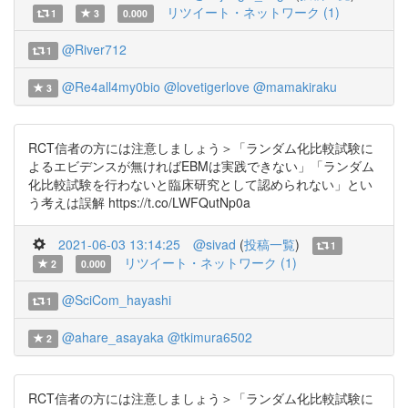
リツイート・ネットワーク (1)
1
3
0.000
@River712
1
@Re4all4my0bio
@lovetigerlove
@mamakiraku
3
RCT信者の方には注意しましょう＞「ランダム化比較試験に
よるエビデンスが無ければEBMは実践できない」「ランダム
化比較試験を行わないと臨床研究として認められない」とい
う考えは誤解 https://t.co/LWFQutNp0a
2021-06-03 13:14:25
@sivad
(
投稿一覧
)
1
リツイート・ネットワーク (1)
2
0.000
@SciCom_hayashi
1
@ahare_asayaka
@tkimura6502
2
RCT信者の方には注意しましょう＞「ランダム化比較試験に