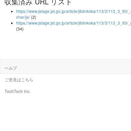
収集済み URL リスト
https://www.jstage.jst.go.jp/article/jibiinkoka/113/3/113_3_93/_a
char/ja/
(2)
https://www.jstage.jst.go.jp/article/jibiinkoka/113/3/113_3_93/_
(34)
ヘルプ
ご意見はこちら
TechTech Inc.