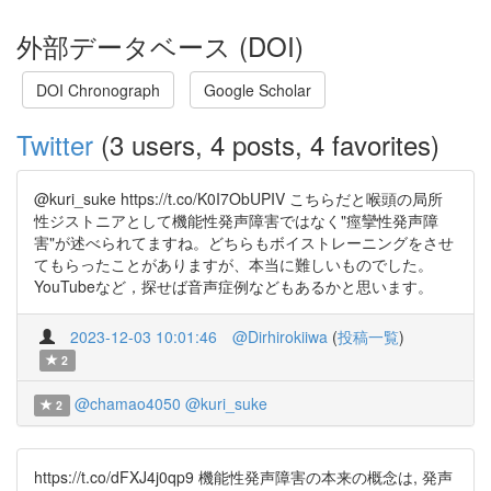
外部データベース (DOI)
DOI Chronograph
Google Scholar
Twitter
(3 users, 4 posts, 4 favorites)
@kuri_suke https://t.co/K0I7ObUPIV こちらだと喉頭の局所
性ジストニアとして機能性発声障害ではなく"痙攣性発声障
害"が述べられてますね。どちらもボイストレーニングをさせ
てもらったことがありますが、本当に難しいものでした。
YouTubeなど，探せば音声症例などもあるかと思います。
2023-12-03 10:01:46
@Dirhirokiiwa
(
投稿一覧
)
2
@chamao4050
@kuri_suke
2
https://t.co/dFXJ4j0qp9 機能性発声障害の本来の概念は, 発声