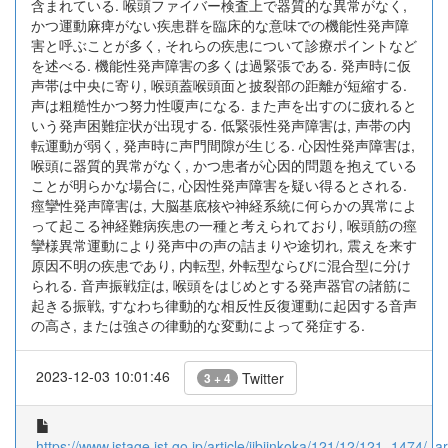
含まれている. 喉頭ファイバー検査上で器質的な異常がなく,
かつ運動麻痺がない疾患群を臨床的な意味での機能性発声障
害と呼ぶことが多く, それらの疾患について診療ポイントなど
を述べる. 機能性発声障害の多くは過緊張である. 発声時に仮
声帯は中央に寄り, 喉頭蓋喉頭面と披裂部の距離が短縮する.
声は粗糙性かつ努力性嗄声になる. また声を出すのに疲れると
いう発声困難症状が出現する. 低緊張性発声障害は, 声帯の内
転運動が弱く, 発声時に声門間隙が生じる. 心因性発声障害は,
喉頭に器質的異常がなく, かつ患者が心因的問題を抱えている
ことが明らかな場合に, 心因性発声障害を疑い得るとされる.
痙攣性発声障害は, 大脳基底核や神経系統に何らかの異常によ
って起こる神経難病疾患の一種と考えられており, 喉頭筋の痙
攣様異常運動により発声中の声の詰まりや途切れ, 震えを来す
原因不明の疾患であり, 内転型, 外転型ならびに混合型に分け
られる. 音声振戦症は, 喉頭をはじめとする発声器官の諸筋に
起きる振戦, すなわち律動的な相反性反復運動に起因する音声
の高さ, または強さの律動的な変動によって発症する.
2023-12-03 10:01:46
Twitter
3 + 4
https://www.jstage.jst.go.jp/article/jibiinkoka/121/12/121_1474/_art