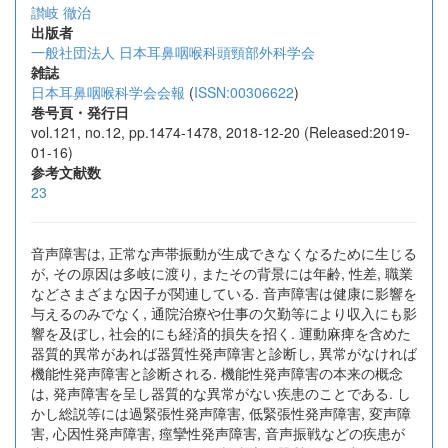
讃岐 徹治
出版者
一般社団法人 日本耳鼻咽喉科頭頸部外科学会
雑誌
日本耳鼻咽喉科学会会報
(
ISSN:00306622
)
巻号頁・発行日
vol.121, no.12, pp.1474-1478, 2018-12-20 (Released:2019-
01-16)
参考文献数
23
音声障害は, 正常な声帯振動が生成できなくなるために生じる
が, その原因は多岐に渡り, またその背景には年齢, 性差, 職業
などさまざまな因子が関連している. 音声障害は健康に影響を
与えるのみでなく, 通院治療や仕事の欠勤等により収入にも影
響を及ぼし, 社会的にも経済的損失を招く. 運動麻痺を含めた
器質的異常があれば器質性発声障害と診断し, 異常がなければ
機能性発声障害と診断される. 機能性発声障害の本来の概念
は, 発声障害を呈し器質的な異常がない疾患のことである. し
かし総説等には過緊張性発声障害, 低緊張性発声障害, 変声障
害, 心因性発声障害, 痙攣性発声障害, 音声振戦などの疾患が