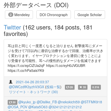
外部データベース (DOI)
Mendeley
DOI Chronograph
Google Scholar
2
Twitter
(162 users, 184 posts, 181
favorites)
耳は目と同じく一度悪くなると治りません 射撃後耳にダメー
ジを受けて7日以内に適切な治療するかで回復、治癒率が大き
く変わります。イヤープロテクションを適切に使うことによ
り受傷する可能性、耳への慢性的なダメージを低減できます
https://t.co/epCiZUa2qF https://t.co/eyH0JVGUBR
https://t.co/hPa5aisYK9
2021-04-26 20:03:37
@DWCzdfK3yzhV3GX
(
投稿一覧
)
28
35
0.316
リツイート・ネットワーク (30)
@kyuko_jp
@Dislike_FB
@nekokichi59
@STFMK918
30
@OSA_POV
@Kata5O63
@324121212121212