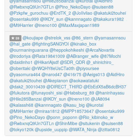
@yamasannsou
@Hile285Banzai
@kurotal
@AidHiro
@RwbxnqQ9Un7GTLn
@Pino_NekoDayo
@suisen88
@Pzkpfw_gurochuu
@ErdTK_2
@JoIIvliao
@akatuki2touhei
@osentaku999
@IKOY_sun
@kannnagato
@takakura1982
@M9Harrier
@ineno100
@MaxMaxjapan1989
@koujiape
@strelok_vss
@86_stern
@yamasannsou
59
@hal_gate
@fightingSANGYOI
@kinako_box
@ourmaninguarana
@heppokohikeshi
@ArcaNovartis
@irodoriya
@Rata19841009
@ABranger_wife
@87Mochi
@daidinho1
@HikariAjsdf
@SDR_QDR
@_shinichiro_
@oberitaki
@rWQHY8eUsCTa0th
@piyoursee
@yasomura464
@narod47
@416r75
@Aeigs013
@AidHiro
@akatuki2touhei
@Akepianon
@aokawatatuki
@dak2_30010439
@DIRECT_THIRD
@EbEdX5aB6dcBH37
@fukutora
@funayoshi_sisi
@Habsburg_89
@haninhayasu
@Hile285Banzai
@IKOY_sun
@ineno100
@JA8094
@kalassh68
@kannnagato
@kasu_big
@kurotal
@M9Harrier
@miraa1812
@MPP18573647
@osentaku999
@Pino_NekoDayo
@ponn_poponn
@Rio_kibinoko_w
@RwbxnqQ9Un7GTLn
@ShinMibe
@situkenin
@suisen88
@tokyo120k
@upside_uuppip
@WATA_Ninja
@zitta0812