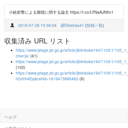
小銃射撃による難聴に関する論文 https://t.co/LYNaAJN5n1
2019-07-28 10:36:04
@Diesirae41
(
投稿一覧
)
収集済み URL リスト
https://www.jstage.jst.go.jp/article/jibiinkoka1947/105/1/105_1_
char/ja/
(61)
https://www.jstage.jst.go.jp/article/jibiinkoka1947/105/1/105_
(102)
https://www.jstage.jst.go.jp/article/jibiinkoka1947/10
h2vfrh4Eq&cshid=1619473886462
(6)
ヘルプ