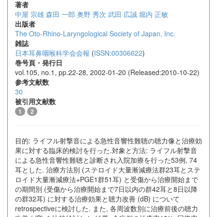
著者
中屋 宗雄
森田 一郎
奥野 秀次
武田 広誠
堀内 正敏
出版者
The Oto-Rhino-Laryngological Society of Japan, Inc.
雑誌
日本耳鼻咽喉科学会会報
(
ISSN:00306622
)
巻号頁・発行日
vol.105, no.1, pp.22-28, 2002-01-20 (Released:2010-10-22)
参考文献数
30
被引用文献数
1
2
目的: ライフル射撃音による急性音響性難聴の聴力像と治療効
果に対する臨床的検討を行った.対象と方法: ライフル射撃音
による急性音響性難聴と診断され入院加療を行った53例, 74
耳とした. 治療方法別 (ステロイド大量漸減療法群23耳とステ
ロイド大量漸減療法+PGE1群51耳) と受傷から治療開始まで
の期間別 (受傷から治療開始まで7日以内の群42耳と8日以降
の群32耳) に対する治療効果と聴力改善 (dB) について
retrospectiveに検討した. また, 各周波数別に治療前後の聴力