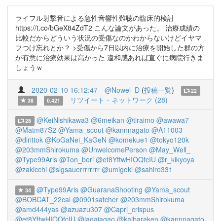
ライフル射撃音による急性音響性難聴の臨床的検討
https://t.co/bGeX84ZdT2 こんな論文があった。 治療成績の
比較だからどういう状況の受傷なのかわからないけどイヤマ
フつけ忘れとか？ >受傷から7日以内に治療を開始した群の方
が有意に治療効果は高かった 違和感あれば直ぐに病院行きま
しょうｗ
2020-02-10 16:12:47
@Nowel_D
(
投稿一覧
)
22
リツイート・ネットワーク (28)
38
0.421
@KeiNishikawa3
@6meikan
@tiraimo
@awawa7
28
@Matm87S2
@Yama_scout
@kannnagato
@A11003
@dirittok
@KoGaNei_KaGeN
@komekue1
@tokyo120k
@203mmShirokuma
@UnwelcomePerson
@May_Well_
@Type99Aris
@Ton_beri
@et8YftwHIOQfcIU
@r_kikyoya
@zakicchi
@sigsauerrrrrrrr
@umigoki
@sahiro331
@Type99Aris
@GuaranaShooting
@Yama_scout
34
@BOBCAT_22cal
@0901satcher
@203mmShirokuma
@amd444yas
@azuazu307
@Capri_crispus
@et8YftwHIOQfcIU
@jagajagao
@kaibaraken
@kannnagato