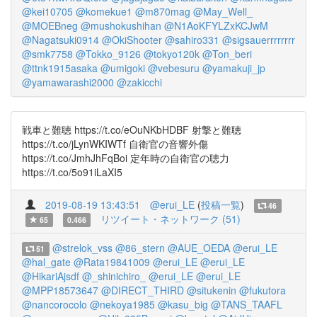
@kei10705
@komekue1
@m870mag
@May_Well_
@MOEBneg
@mushokushihan
@N1AoKFYLZxKCJwM
@Nagatsuki0914
@OkiShooter
@sahiro331
@sigsauerrrrrrrr
@smk7758
@Tokko_9126
@tokyo120k
@Ton_beri
@ttnk1915asaka
@umigoki
@vebesuru
@yamakuji_jp
@yamawarashi2000
@zakicchi
戦車と難聴 https://t.co/eOuNKbHDBF 射撃と難聴
https://t.co/jLynWKIWTf 自衛官の音響外傷
https://t.co/JmhJhFqBoi 定年時の自衛官の聴力
https://t.co/5o91iLaXI5
2019-08-19 13:43:51
@erui_LE
(
投稿一覧
)
46
リツイート・ネットワーク (51)
65
0.466
@strelok_vss
@86_stern
@AUE_OEDA
@erui_LE
51
@hal_gate
@Rata19841009
@erui_LE
@erui_LE
@HikariAjsdf
@_shinichiro_
@erui_LE
@erui_LE
@MPP18573647
@DIRECT_THIRD
@situkenin
@fukutora
@nancorocolo
@nekoya1985
@kasu_big
@TANS_TAAFL