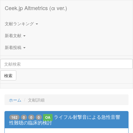
Ceek.jp Altmetrics (α ver.)
文献ランキング
新着文献
新着投稿
検索
ホーム
文献詳細
ライフル射撃音による急性音響
162
0
0
0
OA
性難聴の臨床的検討