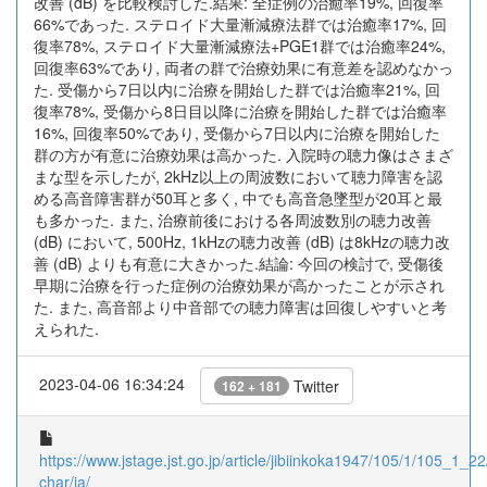
改善 (dB) を比較検討した.結果: 全症例の治癒率19%, 回復率
66%であった. ステロイド大量漸減療法群では治癒率17%, 回
復率78%, ステロイド大量漸減療法+PGE1群では治癒率24%,
回復率63%であり, 両者の群で治療効果に有意差を認めなかっ
た. 受傷から7日以内に治療を開始した群では治癒率21%, 回
復率78%, 受傷から8日目以降に治療を開始した群では治癒率
16%, 回復率50%であり, 受傷から7日以内に治療を開始した
群の方が有意に治療効果は高かった. 入院時の聴力像はさまざ
まな型を示したが, 2kHz以上の周波数において聴力障害を認
める高音障害群が50耳と多く, 中でも高音急墜型が20耳と最
も多かった. また, 治療前後における各周波数別の聴力改善
(dB) において, 500Hz, 1kHzの聴力改善 (dB) は8kHzの聴力改
善 (dB) よりも有意に大きかった.結論: 今回の検討で, 受傷後
早期に治療を行った症例の治療効果が高かったことが示され
た. また, 高音部より中音部での聴力障害は回復しやすいと考
えられた.
2023-04-06 16:34:24
Twitter
162 + 181
https://www.jstage.jst.go.jp/article/jibiinkoka1947/105/1/105_1_22/
char/ja/