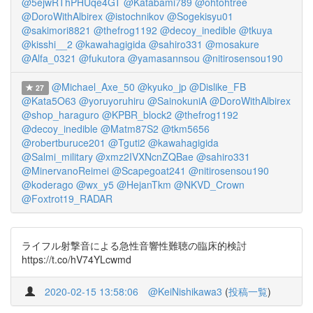
@5ejwRThPHUqe4GT
@Katabami789
@ohtohtree
@DoroWithAlbirex
@istochnikov
@Sogekisyu01
@sakimori8821
@thefrog1192
@decoy_inedible
@tkuya
@kisshi__2
@kawahagigida
@sahiro331
@mosakure
@Alfa_0321
@fukutora
@yamasannsou
@nitirosensou190
@Michael_Axe_50
@kyuko_jp
@Dislike_FB
27
@Kata5O63
@yoruyoruhiru
@SainokuniA
@DoroWithAlbirex
@shop_haraguro
@KPBR_block2
@thefrog1192
@decoy_inedible
@Matm87S2
@tkm5656
@robertburuce201
@Tguti2
@kawahagigida
@Salmi_military
@xmz2IVXNcnZQBae
@sahiro331
@MinervanoReimei
@Scapegoat241
@nitirosensou190
@koderago
@wx_y5
@HejanTkm
@NKVD_Crown
@Foxtrot19_RADAR
ライフル射撃音による急性音響性難聴の臨床的検討
https://t.co/hV74YLcwmd
2020-02-15 13:58:06
@KeiNishikawa3
(
投稿一覧
)