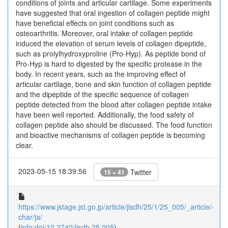
conditions of joints and articular cartilage. Some experiments
have suggested that oral ingestion of collagen peptide might
have beneficial effects on joint conditions such as
osteoarthritis. Moreover, oral intake of collagen peptide
induced the elevation of serum levels of collagen dipeptide,
such as prolylhydroxyproline (Pro-Hyp). As peptide bond of
Pro-Hyp is hard to digested by the specific protease in the
body. In recent years, such as the improving effect of
articular cartilage, bone and skin function of collagen peptide
and the dipeptide of the specific sequence of collagen
peptide detected from the blood after collagen peptide intake
have been well reported. Additionally, the food safety of
collagen peptide also should be discussed. The food function
and bioactive mechanisms of collagen peptide is becoming
clear.
2023-05-15 18:39:56
Twitter
15 + 41
https://www.jstage.jst.go.jp/article/jisdh/25/1/25_005/_article/-
char/ja/
(
info:doi/10.2740/jisdh.25.005
)