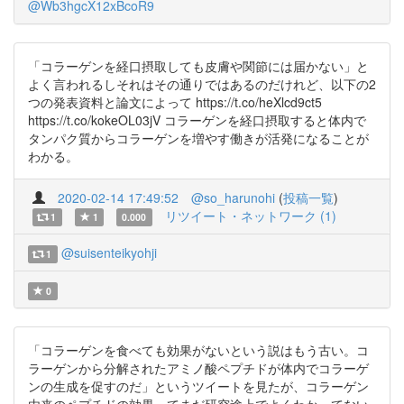
@Wb3hgcX12xBcoR9
「コラーゲンを経口摂取しても皮膚や関節には届かない」と
よく言われるしそれはその通りではあるのだけれど、以下の2
つの発表資料と論文によって https://t.co/heXlcd9ct5
https://t.co/kokeOL03jV コラーゲンを経口摂取すると体内で
タンパク質からコラーゲンを増やす働きが活発になることが
わかる。
2020-02-14 17:49:52
@so_harunohi
(
投稿一覧
)
リツイート・ネットワーク (1)
1
1
0.000
@suisenteikyohji
1
0
「コラーゲンを食べても効果がないという説はもう古い。コ
ラーゲンから分解されたアミノ酸ペプチドが体内でコラーゲ
ンの生成を促すのだ」というツイートを見たが、コラーゲン