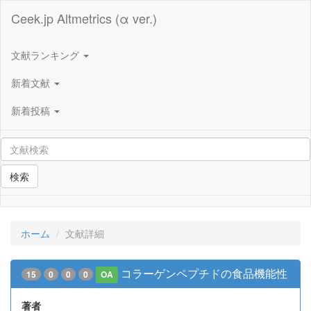
Ceek.jp Altmetrics (α ver.)
文献ランキング
新着文献
新着投稿
検索
ホーム
文献詳細
コラーゲンペプチドの食品機能性
15
0
0
0
OA
著者