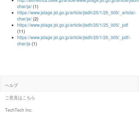
http://altmetrics.ceek.jp/article/www.jstage.jst.go.jp/article/jis
char/ja/
(1)
https://www.jstage.jst.go.jp/article/jisdh/25/1/25_005/_article/-
char/ja/
(2)
https://www.jstage.jst.go.jp/article/jisdh/25/1/25_005/_pdf
(11)
https://www.jstage.jst.go.jp/article/jisdh/25/1/25_005/_pdf/-
char/ja
(1)
ヘルプ
ご意見はこちら
TechTech Inc.