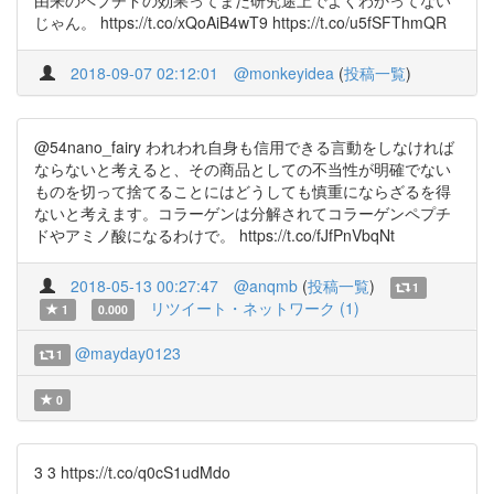
由来のペプチドの効果ってまだ研究途上でよくわかってない
じゃん。 https://t.co/xQoAiB4wT9 https://t.co/u5fSFThmQR
2018-09-07 02:12:01
@monkeyidea
(
投稿一覧
)
@54nano_fairy われわれ自身も信用できる言動をしなければ
ならないと考えると、その商品としての不当性が明確でない
ものを切って捨てることにはどうしても慎重にならざるを得
ないと考えます。コラーゲンは分解されてコラーゲンペプチ
ドやアミノ酸になるわけで。 https://t.co/fJfPnVbqNt
2018-05-13 00:27:47
@anqmb
(
投稿一覧
)
1
リツイート・ネットワーク (1)
1
0.000
@mayday0123
1
0
3 3 https://t.co/q0cS1udMdo