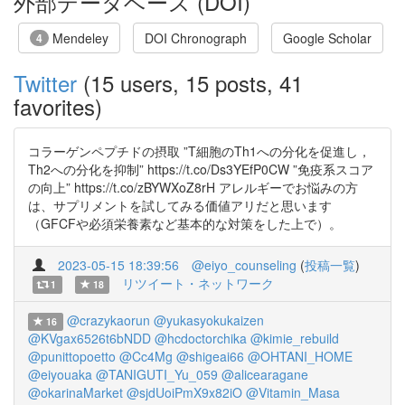
外部データベース (DOI)
Mendeley
DOI Chronograph
Google Scholar
4
Twitter
(15 users, 15 posts, 41
favorites)
コラーゲンペプチドの摂取 ”T細胞のTh1への分化を促進し，
Th2への分化を抑制” https://t.co/Ds3YEfP0CW ”免疫系スコア
の向上” https://t.co/zBYWXoZ8rH アレルギーでお悩みの方
は、サプリメントを試してみる価値アリだと思います
（GFCFや必須栄養素など基本的な対策をした上で）。
2023-05-15 18:39:56
@eiyo_counseling
(
投稿一覧
)
リツイート・ネットワーク
1
18
@crazykaorun
@yukasyokukaizen
16
@KVgax6526t6bNDD
@hcdoctorchika
@kimie_rebuild
@punittopoetto
@Cc4Mg
@shigeai66
@OHTANI_HOME
@eiyouaka
@TANIGUTI_Yu_059
@alicearagane
@okarinaMarket
@sjdUoiPmX9x82iO
@Vitamin_Masa