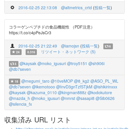
2016-02-25 22:13:08
@altmetrics_crtd
(
投稿一覧
)
コラーゲンペプチドの食品機能性 （PDF注意）
https://t.co/c4pPeJsCr3
2016-02-25 21:22:49
@iamojsn
(
投稿一覧
)
6
リツイート・ネットワーク (5)
24
0.316
@kaysak
@moko_igusuri
@troy5151
@sh906i
5
@db7seven
@megumi_taro
@10veMOP
@8_kg2
@ASO_PL_WL
18
@db7seven
@ikemotooo
@InvD3gnTzfSTjkM
@ishikirinxxx
@kaysak
@kazuma_0110
@kingman888z
@kodokutore
@mazda_h
@moko_igusuri
@nmrst
@sasapi8
@Sib0626
@silencia_fx
収集済み URL リスト