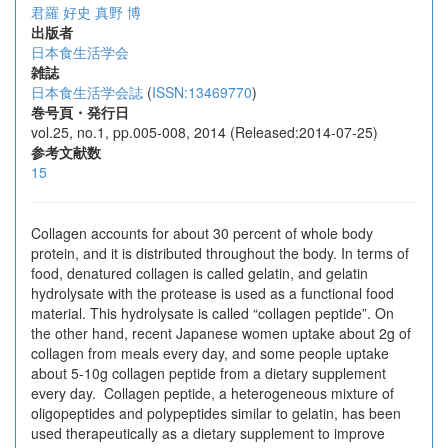
君羅 好史
真野 博
出版者
日本食生活学会
雑誌
日本食生活学会誌
(
ISSN:13469770
)
巻号頁・発行日
vol.25, no.1, pp.005-008, 2014 (Released:2014-07-25)
参考文献数
15
Collagen accounts for about 30 percent of whole body
protein, and it is distributed throughout the body. In terms of
food, denatured collagen is called gelatin, and gelatin
hydrolysate with the protease is used as a functional food
material. This hydrolysate is called “collagen peptide”. On
the other hand, recent Japanese women uptake about 2g of
collagen from meals every day, and some people uptake
about 5-10g collagen peptide from a dietary supplement
every day. Collagen peptide, a heterogeneous mixture of
oligopeptides and polypeptides similar to gelatin, has been
used therapeutically as a dietary supplement to improve